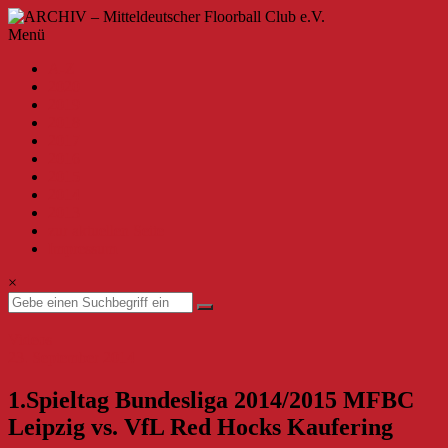
Zum
Inhalt
ARCHIV
Menü
springen
–
A-Z
Mitteldeutscher
2020
Floorball
2019
Club
2018
2017
e.V.
2016
2015
Willkommen
2014
beim
2013
MFBC
zur aktuellen Seite
–
Impressum
Archiv.
Hier
×
findest
du
Beiträge
Videos
bis
23. September 2014
zur
Saison
1.Spieltag Bundesliga 2014/2015 MFBC
2019/2020.
Leipzig vs. VfL Red Hocks Kaufering