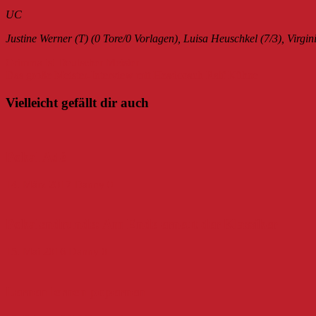
UC
Justine Werner (T) (0 Tore/0 Vorlagen), Luisa Heuschkel (7/3), Virgi
Beitragsnavigation
Grimma ist Deutscher Meister
Das große Meister-Interview mit Headcoach Ralf Kühne
Vielleicht gefällt dir auch
Pokal Adé
14. März 2017
Danny
0
Pokalendrunde: Am Ende erneut der Klassiker
15. Mai 2016
Danny
0
Lernen lernen popernen