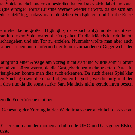
 Spiele nacheinander zu bestreiten hatten.Da es sich dabei um zwei
die einzige) Torfrau Justine Werner wieder fit wird, da sie sich am
 spielfähig, sodass man mit sieben Feldspielern und ihr die Reise
n eher keine großen Highlights, da es sich aufgrund der nicht viel
r. In diesem Spiel waren die Vorgaben für die Mädels klar definiert:
e durchzugehen und ein Tor zu erzielen. Nunmehr wollte man aber auch
 langsamer – eben auch aufgrund der kaum vorhandenen Gegenwehr der
aufgrund einer Absage am Vortag nicht statt und wurde somit Forfait
enwind zu spüren waren, da die Gastgeberinnen mehr agierten. Auch in
rigkeiten konnte man dies auch erkennen. Da auch dieses Spiel klar
en Spieltag sowie die darauffolgenden Playoffs, welche aufgrund der
ies nur, da die sonst starke Sara Mattheis nicht gerade ihren besten
n die Feuerfrösche eintragen.
n Genesung der Zerrung in der Wade trug sicher auch bei, dass sie an
 in Elster sind dann der momentan führende UHC und Gastgeber Elster,
usste.