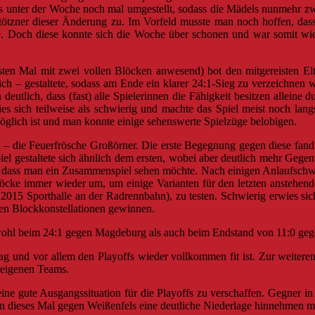
 unter der Woche noch mal umgestellt, sodass die Mädels nunmehr zwei
ötzner dieser Änderung zu. Im Vorfeld musste man noch hoffen, dass (
 Doch diese konnte sich die Woche über schonen und war somit wieder
ten Mal mit zwei vollen Blöcken anwesend) bot den mitgereisten Elter
 – gestaltete, sodass am Ende ein klarer 24:1-Sieg zu verzeichnen wa
deutlich, dass (fast) alle Spielerinnen die Fähigkeit besitzen allein
rwies sich teilweise als schwierig und machte das Spiel meist noch
lich ist und man konnte einige sehenswerte Spielzüge belobigen.
 – die Feuerfrösche Großörner. Die erste Begegnung gegen diese fand 
iel gestaltete sich ähnlich dem ersten, wobei aber deutlich mehr Geg
dass man ein Zusammenspiel sehen möchte. Nach einigen Anlaufschwie
Blöcke immer wieder um, um einige Varianten für den letzten anstehend
5 Sporthalle an der Radrennbahn), zu testen. Schwierig erwies sich d
en Blockkonstellationen gewinnen.
sowohl beim 24:1 gegen Magdeburg als auch beim Endstand von 11:0 gege
ltag und vor allem den Playoffs wieder vollkommen fit ist. Zur weitere
 eigenen Teams.
 eine gute Ausgangssituation für die Playoffs zu verschaffen. Gegner
n dieses Mal gegen Weißenfels eine deutliche Niederlage hinnehmen m