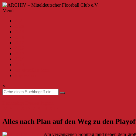
Zum
Inhalt
ARCHIV
Menü
springen
–
A-Z
Mitteldeutscher
2020
Floorball
2019
Club
2018
2017
e.V.
2016
2015
Willkommen
2014
beim
2013
MFBC
zur aktuellen Seite
–
Impressum
Archiv.
Hier
×
findest
du
Beiträge
Bundesliga Damen
Jugend
bis
22. April 2015
22. April 2015
zur
Saison
Alles nach Plan auf den Weg zu den Playof
2019/2020.
Am vergangenen Sonntag fand neben dem große