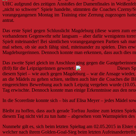
UHC aufgrund des zeitigen Anstoßes der Damenfinales in Weißenfels
„nicht so schwere“ Spiele handelte, stimmten die Coaches Czerny/St
vorangegangenen Montag im Training eine Zerrung zugezogen hatte.
antrat.
Das erste Spiel gegen Schlusslicht Magdeburg (diese waren zum ers
vorhandenen Gegenwehr sehr langsam – aber dafür wenigstens torreich
Spielt miteinander! Bei sämtlichen vorangegangenen Partien sah man 
mal sehen, ob sie auch fähig sind, miteinander zu spielen. Dies e
Magdeburgerinnen. Dennoch konnte man erkennen, dass auch dies mög
Das zweite Spiel gleich im Anschluss ging gegen die Gastgeberinnen
(8:0) für die Leipzigerinnen gewertet.
Dieses Sp
diesem Spiel – wie auch gegen Magdeburg – war die Ansage wieder, 
an die Mädels zu gehen schien, stellten auch hier die Coaches die 
eingereichten Bewerbung auch nach Leipzig vergeben wurde (10.05.201
Tag erwischte. Dennoch konnte man einige Erkenntnisse aus den neu
In die Scorerliste konnte sich – bis auf Elisa Meyer – jedes Mädel 
Bleibt zu hoffen, dass auch gerade Torfrau Justine zum letzten Spie
diesem Tag nicht viel zu tun hatte – abgesehen vom Warmspielen des
Nunmehr gilt es, sich beim letzten Spieltag am 02.05.2015 in Elster
welcher nach ihrem Golden-Goal-Sieg beim letzten Aufeinandertreffe