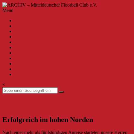
Zum
Inhalt
ARCHIV
Menü
springen
–
A-Z
Mitteldeutscher
2020
Floorball
2019
Club
2018
2017
e.V.
2016
2015
Willkommen
2014
beim
2013
MFBC
zur aktuellen Seite
–
Impressum
Archiv.
Hier
×
findest
du
Beiträge
Bundesliga Herren
MFBC News
bis
29. Oktober 2018
30. Oktober 2018
zur
Saison
Erfolgreich im hohen Norden
2019/2020.
Nach einer mehr als fünfstündigen Anreise starteten unsere Herren