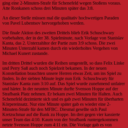
ging eine 2-Minuten-Strafe für Schenefeld wegen Stoßens voraus.
Atte Ronkanen schoss drei Minuten später das 3:8.
An dieser Stelle müssen mal die qualitativ hochwertigen Paraden
von Pavel Lubentsov hervorgehoben werden.
Die finale Aktion des zweiten Drittels blieb Erik Schuschwary
vorbehalten, der in der 38. Spielminute, nach Vorlage von Stanislav
Kanta, das 2. Unterzahltor der Partie zum 3:9 schoss. Die zwei
Minuten Unterzahl kamen durch ein wiederholtes Vergehen von
Michael Kunert zustande.
Im dritten Drittel wurden die Reihen umgestellt, so dass Felix Linke
und Perry Saß auch noch Spielzeit bekamen. In der neuen
Konstellation brauchten unsere Herren etwas Zeit, um ins Spiel zu
finden. In der siebten Minute legte nun Erik Schuschwary für
Stanislav Kanta zum 3:10 auf. Das Spiel wurde zunehmend unfairer
und härter. In der neunten Minute durfte Svenson Hoppe auf der
Strafbank Platz nehmen. Er bekam zwei Minuten für Halten. Auch
Schenefeld dezimierte sich und es gab zwei Minuten für überharten
Körpereinsatz. Nur eine Minute später gab es wieder eine 2-
Minuten-Strafe für den MFBC. Diesmal gesellte sich Paul
Kretzschmar auf die Bank zu Hoppe. Im drei gegen vier kassierte
unser Team das 4:10. Kaum von der Strafbank runtergekommen
netzte Svenson Hoppe zum 4:11 ein. Die Vorlage gab es von