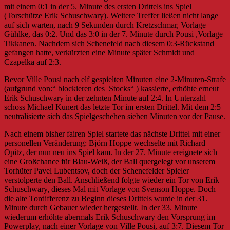
mit einem 0:1 in der 5. Minute des ersten Drittels ins Spiel
(Torschütze Erik Schuschwary). Weitere Treffer ließen nicht lange
auf sich warten, nach 9 Sekunden durch Kretzschmar, Vorlage
Gühlke, das 0:2. Und das 3:0 in der 7. Minute durch Pousi ,Vorlage
Tikkanen. Nachdem sich Schenefeld nach diesem 0:3-Rückstand
gefangen hatte, verkürzten eine Minute später Schmidt und
Czapelka auf 2:3.
Bevor Ville Pousi nach elf gespielten Minuten eine 2-Minuten-Strafe
(aufgrund von:“ blockieren des Stocks“ ) kassierte, erhöhte erneut
Erik Schuschwary in der zehnten Minute auf 2:4. In Unterzahl
schoss Michael Kunert das letzte Tor im ersten Drittel. Mit dem 2:5
neutralisierte sich das Spielgeschehen sieben Minuten vor der Pause.
Nach einem bisher fairen Spiel startete das nächste Drittel mit einer
personellen Veränderung: Björn Hoppe wechselte mit Richard
Opitz, der nun neu ins Spiel kam. In der 27. Minute ereignete sich
eine Großchance für Blau-Weiß, der Ball quergelegt vor unserem
Torhüter Pavel Lubentsov, doch der Schenefelder Spieler
verstolperte den Ball. Anschließend folgte wieder ein Tor von Erik
Schuschwary, dieses Mal mit Vorlage von Svenson Hoppe. Doch
die alte Tordifferenz zu Beginn dieses Drittels wurde in der 31.
Minute durch Gebauer wieder hergestellt. In der 33. Minute
wiederum erhöhte abermals Erik Schuschwary den Vorsprung im
Powerplay, nach einer Vorlage von Ville Pousi, auf 3:7. Diesem Tor