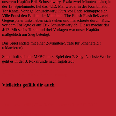
unserem Kapitän Erik Schuschwary. Exakt zwei Minuten später, in
der 13. Spielminute, fiel das 4:12. Mal wieder in der Kombination
Tor Kanta, Vorlage Schuschwary. Kurz vor Ende schnappte sich
Ville Pousi den Ball an der Mittelinie. The Finish Flash ließ zwei
Gegenspieler links neben sich stehen und marschierte durch. Kurz
vor dem Tor legte er auf Erik Schuschwary ab. Dieser machte das
4:13. Mit sechs Toren und drei Vorlagen war unser Kapitän
maßgeblich am Sieg beteiligt.
Das Spiel endete mit einer 2-Minuten-Strafe für Schenefeld (
reklamieren).
Somit holt sich der MFBC im 8. Spiel den 7. Sieg. Nächste Woche
geht es in der 3. Pokalrunde nach Ingolstadt.
Beitragsnavigation
Faktencheck: Schenefeld vs MFBC
Grimma erneut mit souveräner Leistung
Vielleicht gefällt dir auch
Out now: MFBC – Saisonbroschüre 2016/17
19. Oktober 2016
Danny
0