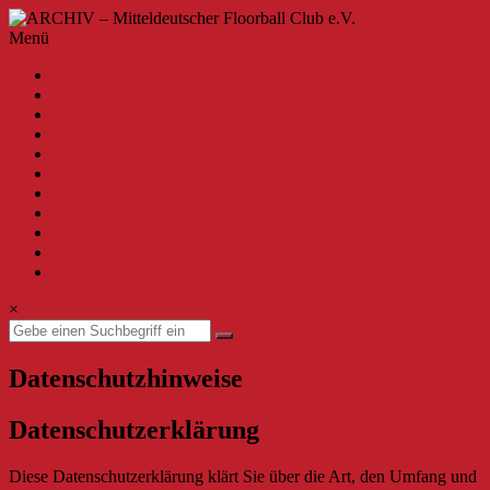
Zum
Inhalt
ARCHIV
Menü
springen
–
A-Z
Mitteldeutscher
2020
Floorball
2019
Club
2018
2017
e.V.
2016
2015
Willkommen
2014
beim
2013
MFBC
zur aktuellen Seite
–
Impressum
Archiv.
Hier
×
findest
du
Beiträge
Datenschutzhinweise
bis
zur
Saison
Datenschutzerklärung
2019/2020.
Diese Datenschutzerklärung klärt Sie über die Art, den Umfang und