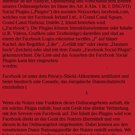
Interesse an der Analyse, Optimierung und wirtschaftlichem Betrieb
unseres Onlineangebotes im Sinne des Art. 6 Abs. 1 lit. f. DSGVO)
Social Plugins („Plugins“) des sozialen Netzwerkes facebook.com,
welches von der Facebook Ireland Ltd., 4 Grand Canal Square,
Grand Canal Harbour, Dublin 2, Irland betrieben wird
(„Facebook“). Die Plugins können Interaktionselemente oder Inhalte
(z.B. Videos, Grafiken oder Textbeiträge) darstellen und sind an
einem der Facebook Logos erkennbar (weißes „f“ auf blauer
Kachel, den Begriffen „Like“, „Gefällt mir“ oder einem „Daumen
hoch“-Zeichen) oder sind mit dem Zusatz „Facebook Social Plugin“
gekennzeichnet. Die Liste und das Aussehen der Facebook Social
Plugins kann hier eingesehen
werden:
https://developers.facebook.com/docs/plugins/
.
Facebook ist unter dem Privacy-Shield-Abkommen zertifiziert und
bietet hierdurch eine Garantie, das europäische Datenschutzrecht
einzuhalten (
https://www.privacyshield.gov/participant?
id=a2zt0000000GnywAAC&status=Active
).
Wenn ein Nutzer eine Funktion dieses Onlineangebotes aufruft, die
ein solches Plugin enthält, baut sein Gerät eine direkte Verbindung
mit den Servern von Facebook auf. Der Inhalt des Plugins wird von
Facebook direkt an das Gerät des Nutzers übermittelt und von
diesem in das Onlineangebot eingebunden. Dabei können aus den
verarbeiteten Daten Nutzungsprofile der Nutzer erstellt werden. Wir