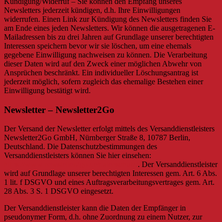
Kündigung/Widerruf – Sie können den Empfang unseres
Newsletters jederzeit kündigen, d.h. Ihre Einwilligungen
widerrufen. Einen Link zur Kündigung des Newsletters finden Sie
am Ende eines jeden Newsletters. Wir können die ausgetragenen E-
Mailadressen bis zu drei Jahren auf Grundlage unserer berechtigten
Interessen speichern bevor wir sie löschen, um eine ehemals
gegebene Einwilligung nachweisen zu können. Die Verarbeitung
dieser Daten wird auf den Zweck einer möglichen Abwehr von
Ansprüchen beschränkt. Ein individueller Löschungsantrag ist
jederzeit möglich, sofern zugleich das ehemalige Bestehen einer
Einwilligung bestätigt wird.
Newsletter – Newsletter2Go
Der Versand der Newsletter erfolgt mittels des Versanddienstleisters
Newsletter2Go GmbH, Nürnberger Straße 8, 10787 Berlin,
Deutschland. Die Datenschutzbestimmungen des
Versanddienstleisters können Sie hier einsehen:
https://www.newsletter2go.de/datenschutz/
. Der Versanddienstleister
wird auf Grundlage unserer berechtigten Interessen gem. Art. 6 Abs.
1 lit. f DSGVO und eines Auftragsverarbeitungsvertrages gem. Art.
28 Abs. 3 S. 1 DSGVO eingesetzt.
Der Versanddienstleister kann die Daten der Empfänger in
pseudonymer Form, d.h. ohne Zuordnung zu einem Nutzer, zur