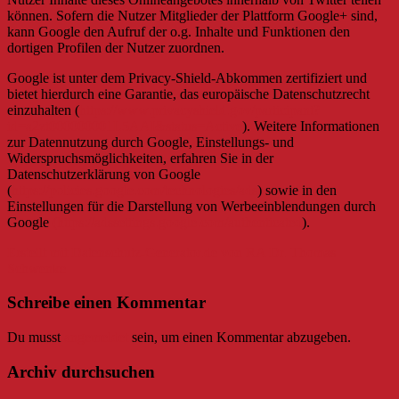
können. Sofern die Nutzer Mitglieder der Plattform Google+ sind,
kann Google den Aufruf der o.g. Inhalte und Funktionen den
dortigen Profilen der Nutzer zuordnen.
Google ist unter dem Privacy-Shield-Abkommen zertifiziert und
bietet hierdurch eine Garantie, das europäische Datenschutzrecht
einzuhalten (
https://www.privacyshield.gov/participant?
id=a2zt000000001L5AAI&status=Active
). Weitere Informationen
zur Datennutzung durch Google, Einstellungs- und
Widerspruchsmöglichkeiten, erfahren Sie in der
Datenschutzerklärung von Google
(
https://policies.google.com/technologies/ads
) sowie in den
Einstellungen für die Darstellung von Werbeeinblendungen durch
Google
(https://adssettings.google.com/authenticated
).
Erstellt mit Datenschutz-Generator.de von RA Dr. Thomas
Schwenke
Schreibe einen Kommentar
Du musst
angemeldet
sein, um einen Kommentar abzugeben.
Archiv durchsuchen