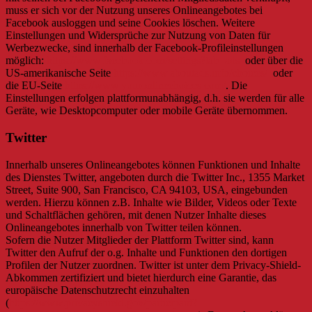
muss er sich vor der Nutzung unseres Onlineangebotes bei
Facebook ausloggen und seine Cookies löschen. Weitere
Einstellungen und Widersprüche zur Nutzung von Daten für
Werbezwecke, sind innerhalb der Facebook-Profileinstellungen
möglich:
https://www.facebook.com/settings?tab=ads
oder über die
US-amerikanische Seite
https://www.aboutads.info/choices/
oder
die EU-Seite
https://www.youronlinechoices.com/
. Die
Einstellungen erfolgen plattformunabhängig, d.h. sie werden für alle
Geräte, wie Desktopcomputer oder mobile Geräte übernommen.
Twitter
Innerhalb unseres Onlineangebotes können Funktionen und Inhalte
des Dienstes Twitter, angeboten durch die Twitter Inc., 1355 Market
Street, Suite 900, San Francisco, CA 94103, USA, eingebunden
werden. Hierzu können z.B. Inhalte wie Bilder, Videos oder Texte
und Schaltflächen gehören, mit denen Nutzer Inhalte dieses
Onlineangebotes innerhalb von Twitter teilen können.
Sofern die Nutzer Mitglieder der Plattform Twitter sind, kann
Twitter den Aufruf der o.g. Inhalte und Funktionen den dortigen
Profilen der Nutzer zuordnen. Twitter ist unter dem Privacy-Shield-
Abkommen zertifiziert und bietet hierdurch eine Garantie, das
europäische Datenschutzrecht einzuhalten
(
https://www.privacyshield.gov/participant?