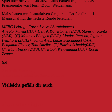
Spiel über die volle Einsatzzeit aufs Parkett legten und das
Prämierentor von Herrn „Zotti“ Weidemann.
Mal schauen welch attraktiven Gegner die Losfee für die 1.
Mannschaft für die nächste Runde bereithält.
MFBC Leipzig: (Tore / Assists / Strafminuten)
Atte Ronkanen(1/1/0), Henrik Koivistoinen(1/2/0), Stanislav Kanta
(2/2/0), [C] Matthias Böthgen (0/2/0), Mattias Persson, Ingmar
Penzhorn (2/0/12) , Jonas Alex, Lukas Schönnagel (1/0/0),
Benjamin Fiedler, Toni Smeilus, [T] Patrick Schmidt(0/0/2),
Christian Faber (2/0/0), Christoph Weidemann(1/0/0), Robin
Zeuner
(pd)
Beitragsnavigation
Ziel heißt Finaleinzug
Erster Heimspieltag der Saison 2013/14
Vielleicht gefällt dir auch
Siegen oder Fliegen!