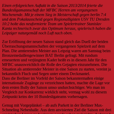
Einen erfolgreichen Auftakt in die Saison 2013/2014 feierte die
Bundesligamannschaft der MFBC Herren am vergangenen
Wochenende. Mit je einem Sieg in Meisterschaft gegen berlin 7:4
und dem Pokalausscheid gegen Regionalligisten USV TU Dresden
10:2 holte das neuformierte Team um Spielertrainer Stanislav
Kanta rechnerisch zwar das Optimum heraus, spielerisch haben die
Leipziger naturgemäß noch Luft nach oben.
Zur Eröffnung der neuen Saison stand gleich das Duell der beiden
Überraschungsmannschaften der vergangenen Spielzeit auf dem
Plan. Die amtierenden Meister aus Leipzig waren am Samstag beim
Bronzemedaillengewinner BAT Berlin gefragt. Mit rundum
erneuertem und verjüngtem Kader heißt es in diesem Jahr für den
MFBC unausweichlich die Rolle des Gejagten einzunehmen. Die
Situation als amtierender Meister in eine Saison zu starten, vereint ja
bekanntlich Fluch und Segen unter einem Deckmantel.
Dass die Berliner im Vorfeld der Saison bekanntermaßen einige
internationale Zugänge zu verzeichnen hatten, machte die Lage vor
dem ersten Bully der Saison umso undurchsichtiger. Wo man im
Vergleich zur Konkurrenz wirklich steht, vermag wohl zu diesem
Zeitpunkt keins der 10 Bundesligateams vorhersagen.
Genug mit Vorgeplänkel – ab aufs Parkett in der Berliner Max-
Schmeling Nebenhalle. Aus dem anvisierten Ziel die Saison mit drei