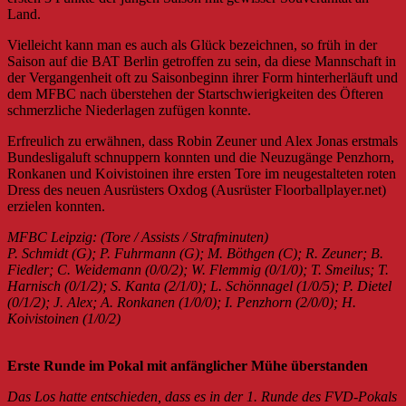
Land.
Vielleicht kann man es auch als Glück bezeichnen, so früh in der
Saison auf die BAT Berlin getroffen zu sein, da diese Mannschaft in
der Vergangenheit oft zu Saisonbeginn ihrer Form hinterherläuft und
dem MFBC nach überstehen der Startschwierigkeiten des Öfteren
schmerzliche Niederlagen zufügen konnte.
Erfreulich zu erwähnen, dass Robin Zeuner und Alex Jonas erstmals
Bundesligaluft schnuppern konnten und die Neuzugänge Penzhorn,
Ronkanen und Koivistoinen ihre ersten Tore im neugestalteten roten
Dress des neuen Ausrüsters Oxdog (Ausrüster Floorballplayer.net)
erzielen konnten.
MFBC Leipzig: (Tore / Assists / Strafminuten)
P. Schmidt (G); P. Fuhrmann (G); M. Böthgen (C); R. Zeuner; B.
Fiedler; C. Weidemann (0/0/2); W. Flemmig (0/1/0); T. Smeilus; T.
Harnisch (0/1/2); S. Kanta (2/1/0); L. Schönnagel (1/0/5); P. Dietel
(0/1/2); J. Alex; A. Ronkanen (1/0/0); I. Penzhorn (2/0/0); H.
Koivistoinen (1/0/2)
Erste Runde im Pokal mit anfänglicher Mühe überstanden
Das Los hatte entschieden, dass es in der 1. Runde des FVD-Pokals