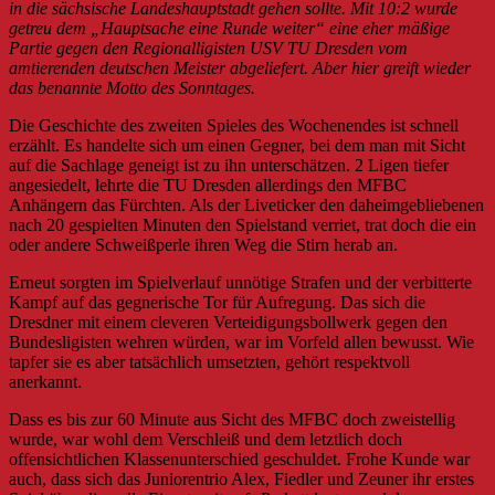
in die sächsische Landeshauptstadt gehen sollte. Mit 10:2 wurde
getreu dem „Hauptsache eine Runde weiter“ eine eher mäßige
Partie gegen den Regionalligisten USV TU Dresden vom
amtierenden deutschen Meister abgeliefert. Aber hier greift wieder
das benannte Motto des Sonntages.
Die Geschichte des zweiten Spieles des Wochenendes ist schnell
erzählt. Es handelte sich um einen Gegner, bei dem man mit Sicht
auf die Sachlage geneigt ist zu ihn unterschätzen. 2 Ligen tiefer
angesiedelt, lehrte die TU Dresden allerdings den MFBC
Anhängern das Fürchten. Als der Liveticker den daheimgebliebenen
nach 20 gespielten Minuten den Spielstand verriet, trat doch die ein
oder andere Schweißperle ihren Weg die Stirn herab an.
Erneut sorgten im Spielverlauf unnötige Strafen und der verbitterte
Kampf auf das gegnerische Tor für Aufregung. Das sich die
Dresdner mit einem cleveren Verteidigungsbollwerk gegen den
Bundesligisten wehren würden, war im Vorfeld allen bewusst. Wie
tapfer sie es aber tatsächlich umsetzten, gehört respektvoll
anerkannt.
Dass es bis zur 60 Minute aus Sicht des MFBC doch zweistellig
wurde, war wohl dem Verschleiß und dem letztlich doch
offensichtlichen Klassenunterschied geschuldet. Frohe Kunde war
auch, dass sich das Juniorentrio Alex, Fiedler und Zeuner ihr erstes