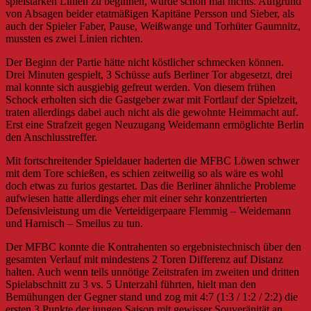
spielstarken Linien zu beginnen, wurde schon mal nichts. Aufgrund
von Absagen beider etatmäßigen Kapitäne Persson und Sieber, als
auch der Spieler Faber, Pause, Weißwange und Torhüter Gaumnitz,
mussten es zwei Linien richten.
Der Beginn der Partie hätte nicht köstlicher schmecken können.
Drei Minuten gespielt, 3 Schüsse aufs Berliner Tor abgesetzt, drei
mal konnte sich ausgiebig gefreut werden. Von diesem frühen
Schock erholten sich die Gastgeber zwar mit Fortlauf der Spielzeit,
traten allerdings dabei auch nicht als die gewohnte Heimmacht auf.
Erst eine Strafzeit gegen Neuzugang Weidemann ermöglichte Berlin
den Anschlusstreffer.
Mit fortschreitender Spieldauer haderten die MFBC Löwen schwer
mit dem Tore schießen, es schien zeitweilig so als wäre es wohl
doch etwas zu furios gestartet. Das die Berliner ähnliche Probleme
aufwiesen hatte allerdings eher mit einer sehr konzentrierten
Defensivleistung um die Verteidigerpaare Flemmig – Weidemann
und Harnisch – Smeilus zu tun.
Der MFBC konnte die Kontrahenten so ergebnistechnisch über den
gesamten Verlauf mit mindestens 2 Toren Differenz auf Distanz
halten. Auch wenn teils unnötige Zeitstrafen im zweiten und dritten
Spielabschnitt zu 3 vs. 5 Unterzahl führten, hielt man den
Bemühungen der Gegner stand und zog mit 4:7 (1:3 / 1:2 / 2:2) die
ersten 3 Punkte der jungen Saison mit gewisser Souveränität an