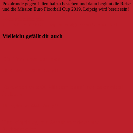
Pokalrunde gegen Lilienthal zu bestehen und dann beginnt die Reise
und die Mission Euro Floorball Cup 2019. Leipzig wird bereit sein!
Beitragsnavigation
Vorne hui, hinten pfui
U 11 KF des MFBC Leipzig mit erfolgreichem Saisonauftakt
Vielleicht gefällt dir auch
Die Piranhhas kommen
20. September 2018
Danny
0
Fokus auf gute 60 Minuten beim Tradiotionsduell
im Harz
18. September 2020
Danny
0
Doppelspieltag mit Zweitligameister und
Sachsenderby