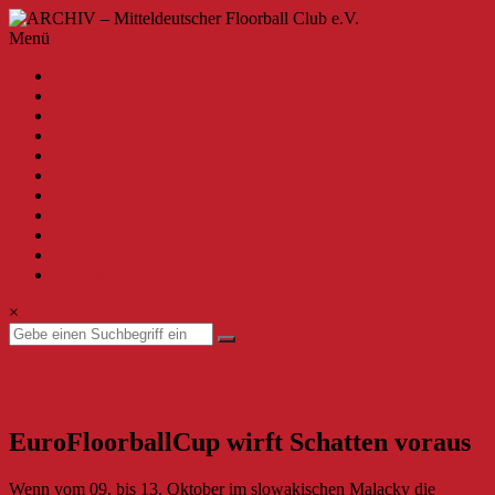
Zum
Inhalt
ARCHIV
Menü
springen
–
A-Z
Mitteldeutscher
2020
Floorball
2019
Club
2018
2017
e.V.
2016
2015
Willkommen
2014
beim
2013
MFBC
zur aktuellen Seite
–
Impressum
Archiv.
Hier
×
findest
du
Beiträge
Bundesliga Herren
EuroFloorball Cup
MFBC News
bis
25. September 2019
27. September 2019
zur
Saison
EuroFloorballCup wirft Schatten voraus
2019/2020.
Wenn vom 09. bis 13. Oktober im slowakischen Malacky die