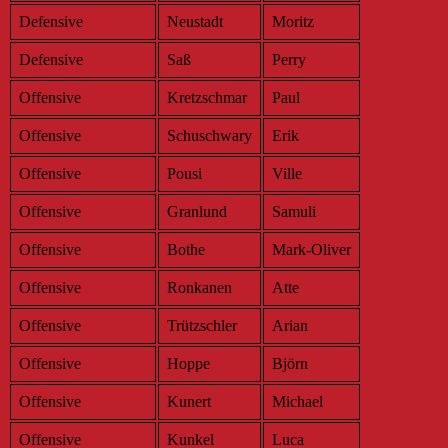
Defensive
Neustadt
Moritz
Defensive
Saß
Perry
Offensive
Kretzschmar
Paul
Offensive
Schuschwary
Erik
Offensive
Pousi
Ville
Offensive
Granlund
Samuli
Offensive
Bothe
Mark-Oliver
Offensive
Ronkanen
Atte
Offensive
Trützschler
Arian
Offensive
Hoppe
Björn
Offensive
Kunert
Michael
Offensive
Kunkel
Luca