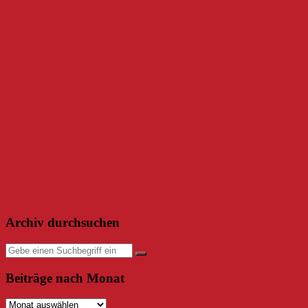
51.369838
12. Oktober 2017
Danny
0
Souveräner Auftritt in der ersten Pokalrunde
9. Oktober 2018
Danny
0
Faktencheck: MFBC vs Weißenfels & Hamburg
11. Oktober 2018
Danny
0
Archiv durchsuchen
Beiträge nach Monat
Beiträge