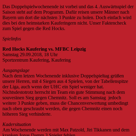
Das Doppelspielwochenende ist vorbei und das 4. Auswärtsspiel der
Saison steht auf dem Programm. Dafür reisen unsere Männer nach
Bayern um dort die nächsten 3 Punkte zu holen. Doch einfach wird
dies bei den heimstarken Kauferingern nicht. Unser Faktencheck
zum Spiel gegen die Red Hocks.
Spielinfos
Red Hocks Kaufering vs. MFBC Leipzig
Samstag 29.09.2018, 18 Uhr
Sportzentrum Kaufering, Kaufering
Ausgangslage
Nach dem letzen Wochenende inklusive Doppelspieltag grüßen
unsere Herren, mit 4 Siegen aus 4 Spielen, von der Tabellenspitze
der Liga, auch wenn der UHC ein Spiel weniger hat.
Nichtsdestotrotz herrscht im Team ein gute Stimmung nach dem
souveränen Sieg gegen Chemnitz. Soll es am Samstag jedoch
weitere 3 Punkte geben, muss die Chancenverwertung umbedingt
nach oben geschraubt werden, die gegen Chemnitz einen noch
höheren Sieg verhinderte.
Kadersituation
Am Wochenende werden mit Max Patzold, Jiri Tikkanen und dem
kranken Jonas Damm 3 Spieler fehlen.