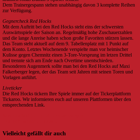
Dem Trainergespann stehen unabhängig davon 3 komplette Reihen
zur Verfügung.
Gegnercheck Red Hocks
Mit dem Auftritt bei den Red Hocks steht eins der schwersten
Auswärtsspiele der Saison an. Regelmäßig hohe Zuschauerzahlen
und die lange Anreise haben schon große Favoriten stürzen lassen.
Das Team steht aktuell auf dem 9. Tabellenplatz mit 1 Punkt auf
dem Konto. Letztes Wochenende verspielte man vor heimischer
Kulisse gegen Chemnitz einen 3-Tore-Vorsprung im letzen Drittel
und trennte sich am Ende nach Overtime unentschieden.
Besonderen Augenmerk sollte man bei den Red Hocks auf Maxi
Falkerberger legen, der das Team seit Jahren mit seinen Toren und
Vorlagen anführt.
Liveticker
Die Red Hocks tickern Ihre Spiele immer auf der Tickerplattform
Tickaroo. Wir informieren euch auf unseren Plattformen über den
entsprechenden Link.
Beitragsnavigation
Saisonauftakt (U11) mit Überraschungen
Lauf geht weiter … 5 aus 5
Vielleicht gefällt dir auch