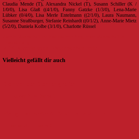
Claudia Mende (T), Alexandra Nickel (T), Susann Schiller (K /
1/0/0), Lisa Glaß ((4/1/0), Fanny Gatzke (1/3/0), Lena-Marie
Lübker (0/4/0), Lisa Merle Entelmann ((2/1/0), Laura Naumann,
Susanne Straßburger, Stefanie Reinhardt ((0/1/2), Anne-Marie Mietz
(5/2/0), Daniela Kolbe (3/1/0), Charlotte Rüssel
Beitragsnavigation
Zweite Mannschaft mit historischem Sieg, erste Mannschaft in
Lauerstellung
MFBC souverän gegen Tabellennachbarn Berlin
Vielleicht gefällt dir auch
Die nach den Sternen greifen
11. Oktober 2018
Danny
0
Wenig inspirierter Auftakt ins neue Jahr
15. Januar 2015
Danny
0