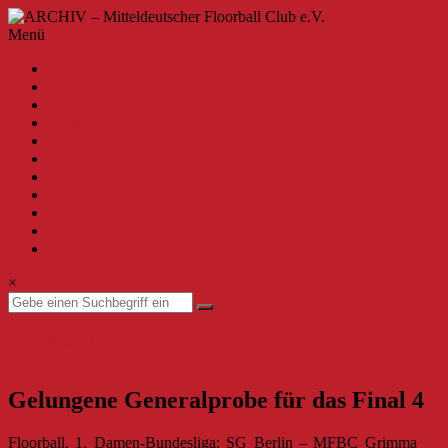
Zum
Inhalt
ARCHIV
Menü
springen
–
A-Z
Mitteldeutscher
2020
Floorball
2019
Club
2018
2017
e.V.
2016
2015
Willkommen
2014
beim
2013
MFBC
zur aktuellen Seite
–
Impressum
Archiv.
Hier
×
findest
du
Beiträge
Bundesliga Damen
bis
16. Februar 2014
16. Februar 2014
zur
Saison
Gelungene Generalprobe für das Final 4
2019/2020.
Floorball, 1. Damen-Bundesliga: SG Berlin – MFBC Grimma