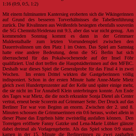
1:16 (0:9, 0:5, 1:2)
Mit einem fulminanten Kantersieg eroberten sich die Wikingerinnen
auf Grund des besseren Torverhältnisses die Tabellenführung
zurück. Die Rivalinnen aus Weißenfels besiegten ebenfalls souverän
die SG Chemnitz/Heidenau mit 9:3, aber das war nicht genug. Am
kommenden Sonntag kommt es dann in der Grimmaer
Muldentalhalle zum letzten Vorrundenspiel zwischen den
Dauerrivalinnen um den Platz 1 im Osten. Das Spiel am Samstag
hatte eine andere Bedeutung, denn die SG Berlin hat sich
überraschend für das Pokalwochenende auf der Insel Föhr
qualifiziert. Und dort treffen die Hauptstädterinnen auf den MFBC.
Deshalb war dieses Spiel die Generalprobe für das Final 4 in zwei
Wochen. Im ersten Drittel wirkten die Gastgeberinnen völlig
indisponiert. Schon in der ersten Minute hatte Anne-Marie Mietz
gleich zwei Hundertprozenter auf der Kelle und später einige mehr,
die sie nicht im Tor Annabell Klein unterbringen konnte. Am Ende
des Tages war Mietz, die die noch erkrankte Sonja Dietel als Center
vertrat, erneut beste Scorerin auf Grimmaer Seite. Der Druck auf das
Berliner Tor war von Beginn an enorm. Zwischen der 2. und 8.
Minuten schossen die Grimmaerinnen ein 0:6 heraus, wobei allein in
dieser Phase das Ergebnis hätte zweistellig ausfallen können. Den
Torreigen eröffnete Fanny Gatzke und Lena-Marie Lübker glänzte
dabei dreimal als Vorlagengeberin. Als das Spiel schon 0:9 stand,
kamen in der 15. Minute die Berlinerinnen zu zwei zaghaften