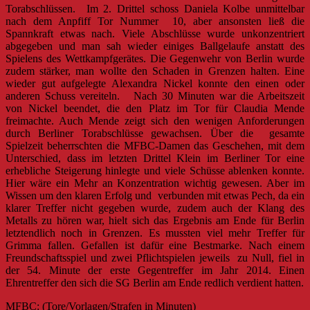
Torabschlüssen. Im 2. Drittel schoss Daniela Kolbe unmittelbar
nach dem Anpfiff Tor Nummer 10, aber ansonsten ließ die
Spannkraft etwas nach. Viele Abschlüsse wurde unkonzentriert
abgegeben und man sah wieder einiges Ballgelaufe anstatt des
Spielens des Wettkampfgerätes. Die Gegenwehr von Berlin wurde
zudem stärker, man wollte den Schaden in Grenzen halten. Eine
wieder gut aufgelegte Alexandra Nickel konnte den einen oder
anderen Schuss vereiteln. Nach 30 Minuten war die Arbeitszeit
von Nickel beendet, die den Platz im Tor für Claudia Mende
freimachte. Auch Mende zeigt sich den wenigen Anforderungen
durch Berliner Torabschlüsse gewachsen. Über die gesamte
Spielzeit beherrschten die MFBC-Damen das Geschehen, mit dem
Unterschied, dass im letzten Drittel Klein im Berliner Tor eine
erhebliche Steigerung hinlegte und viele Schüsse ablenken konnte.
Hier wäre ein Mehr an Konzentration wichtig gewesen. Aber im
Wissen um den klaren Erfolg und verbunden mit etwas Pech, da ein
klarer Treffer nicht gegeben wurde, zudem auch der Klang des
Metalls zu hören war, hielt sich das Ergebnis am Ende für Berlin
letztendlich noch in Grenzen. Es mussten viel mehr Treffer für
Grimma fallen. Gefallen ist dafür eine Bestmarke. Nach einem
Freundschaftsspiel und zwei Pflichtspielen jeweils zu Null, fiel in
der 54. Minute der erste Gegentreffer im Jahr 2014. Einen
Ehrentreffer den sich die SG Berlin am Ende redlich verdient hatten.
MFBC: (Tore/Vorlagen/Strafen in Minuten)