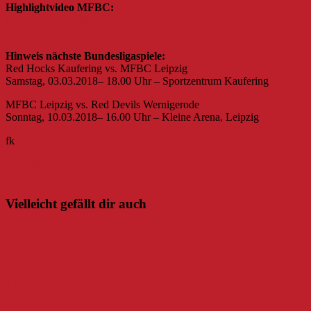
Highlightvideo MFBC:
https://www.youtube.com/watch?
v=_CFVpRgSMl4&feature=youtu.be
Hinweis nächste Bundesligaspiele:
Red Hocks Kaufering vs. MFBC Leipzig
Samstag, 03.03.2018– 18.00 Uhr – Sportzentrum Kaufering
MFBC Leipzig vs. Red Devils Wernigerode
Sonntag, 10.03.2018– 16.00 Uhr – Kleine Arena, Leipzig
fk
Beitragsnavigation
Das sollte man wissen!
Die Mühen der Pflicht
Vielleicht gefällt dir auch
Bereit fürs Derby!
24. September 2015
Danny
0