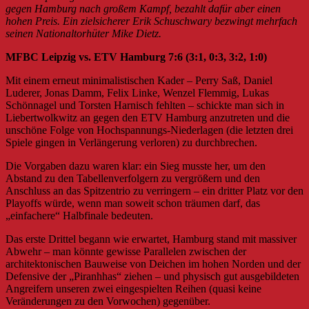
gegen Hamburg nach großem Kampf, bezahlt dafür aber einen
hohen Preis. Ein zielsicherer Erik Schuschwary bezwingt mehrfach
seinen Nationaltorhüter Mike Dietz.
MFBC Leipzig vs. ETV Hamburg 7:6 (3:1, 0:3, 3:2, 1:0)
Mit einem erneut minimalistischen Kader – Perry Saß, Daniel
Luderer, Jonas Damm, Felix Linke, Wenzel Flemmig, Lukas
Schönnagel und Torsten Harnisch fehlten – schickte man sich in
Liebertwolkwitz an gegen den ETV Hamburg anzutreten und die
unschöne Folge von Hochspannungs-Niederlagen (die letzten drei
Spiele gingen in Verlängerung verloren) zu durchbrechen.
Die Vorgaben dazu waren klar: ein Sieg musste her, um den
Abstand zu den Tabellenverfolgern zu vergrößern und den
Anschluss an das Spitzentrio zu verringern – ein dritter Platz vor den
Playoffs würde, wenn man soweit schon träumen darf, das
„einfachere“ Halbfinale bedeuten.
Das erste Drittel begann wie erwartet, Hamburg stand mit massiver
Abwehr – man könnte gewisse Parallelen zwischen der
architektonischen Bauweise von Deichen im hohen Norden und der
Defensive der „Piranhhas“ ziehen – und physisch gut ausgebildeten
Angreifern unseren zwei eingespielten Reihen (quasi keine
Veränderungen zu den Vorwochen) gegenüber.