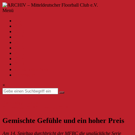
Zum
Inhalt
ARCHIV
Menü
springen
–
A-Z
Mitteldeutscher
2020
Floorball
2019
Club
2018
2017
e.V.
2016
2015
Willkommen
2014
beim
2013
MFBC
zur aktuellen Seite
–
Impressum
Archiv.
Hier
×
findest
du
Beiträge
Bundesliga Herren
bis
27. Februar 2018
27. Februar 2018
zur
Saison
Gemischte Gefühle und ein hoher Preis
2019/2020.
Am 14. Spieltag durchbricht der MFBC die unglückliche Serie