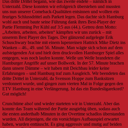
Das dritte Drittel begann, wie das zweite endete – nämlich in
Unterzahl. Diese konnten wir erfolgreich überstehen und mussten
uns nun unserer Comeback-Qualitäten entsinnen und wollten ein
feuriges Schlussdrittel aufs Parkett legen. Das dachte sich Hamburg
wohl auch und baute seine Führung dank ihres Best-Player der
Partie Flemming
Per Kühl auf 3:5 aus (44.). Getreu dem Motto:
„Arbeiten, arbeiten, arbeiten“ kämpften wir uns zurück – mit
unserem Best Player des Tages. Der glänzend aufgelegte Erik
Schuschwary brachte mit einem lupenreinen Hattrick Mike Dietz ins
Wanken – 46., 49. und 56. Minute. Man wägte sich schon auf dem
aufsteigenden Ast und hielt dem druckvollen Hamburger Spiel alles
entgegen, was noch laufen konnte. Welle um Welle brandeten die
Hamburger Angriffe auf unser Bollwerk. In der 57. Minute brachen
dann unsere Dämme – wir haben mit Deichbau leider keine
Erfahrungen – und Hamburg traf zum Ausgleich. Wir beendeten das
dritte Drittel in Unterzahl, da Svenson Hoppe zum Banksitzen
verdonnert wurde, und gingen zum vierten Mal in Folge gegen den
ETV Hamburg in eine Verlängerung. Ist das ein Bundesligarekord?
Gut möglich!
Crunchtime also! und wieder starteten wir in Unterzahl. Aber das
konnte das Team während der Partie ausgiebig üben, sodass auch
die ersten anderthalb Minuten in der Overtime schadlos überstanden
wurden. All diejenigen, die ein vorsichtiges Aufbauspiel erwartet
haben, wurden enttäuscht. Es ging aggressiv und mutig auf beiden