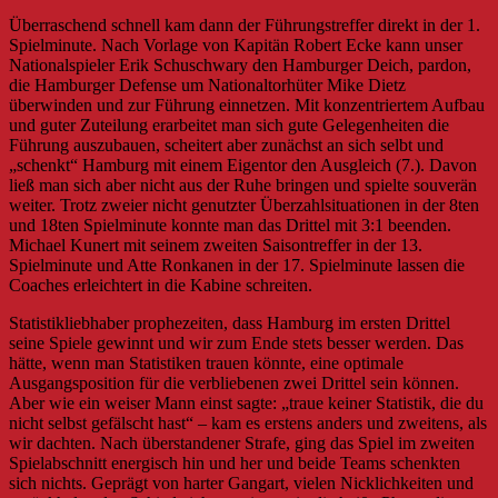
Überraschend schnell kam dann der Führungstreffer direkt in der 1.
Spielminute. Nach Vorlage von Kapitän Robert Ecke kann unser
Nationalspieler Erik Schuschwary den Hamburger Deich, pardon,
die Hamburger Defense um Nationaltorhüter Mike Dietz
überwinden und zur Führung einnetzen. Mit konzentriertem Aufbau
und guter Zuteilung erarbeitet man sich gute Gelegenheiten die
Führung auszubauen, scheitert aber zunächst an sich selbt und
„schenkt“ Hamburg mit einem Eigentor den Ausgleich (7.). Davon
ließ man sich aber nicht aus der Ruhe bringen und spielte souverän
weiter. Trotz zweier nicht genutzter Überzahlsituationen in der 8ten
und 18ten Spielminute konnte man das Drittel mit 3:1 beenden.
Michael Kunert mit seinem zweiten Saisontreffer in der 13.
Spielminute und Atte Ronkanen in der 17. Spielminute lassen die
Coaches erleichtert in die Kabine schreiten.
Statistikliebhaber prophezeiten, dass Hamburg im ersten Drittel
seine Spiele gewinnt und wir zum Ende stets besser werden. Das
hätte, wenn man Statistiken trauen könnte, eine optimale
Ausgangsposition für die verbliebenen zwei Drittel sein können.
Aber wie ein weiser Mann einst sagte: „traue keiner Statistik, die du
nicht selbst gefälscht hast“ – kam es erstens anders und zweitens, als
wir dachten. Nach überstandener Strafe, ging das Spiel im zweiten
Spielabschnitt energisch hin und her und beide Teams schenkten
sich nichts. Geprägt von harter Gangart, vielen Nicklichkeiten und