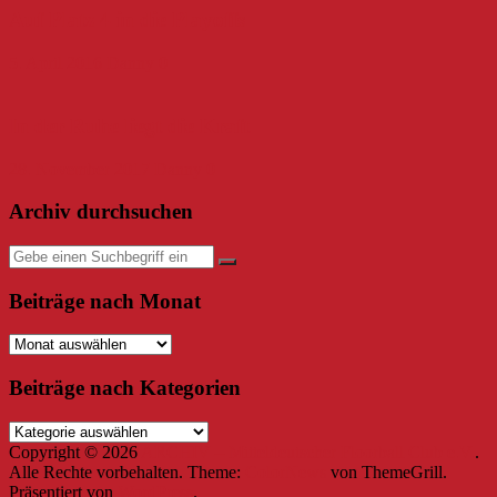
Auf Platz 4 in die Playoffs
5. April 2016
Danny
0
In der Ruhe liegt die Kraft
28. November 2017
Danny
0
Archiv durchsuchen
Beiträge nach Monat
Beiträge
nach
Monat
Beiträge nach Kategorien
Beiträge
nach
Copyright © 2026
ARCHIV – Mitteldeutscher Floorball Club e.V.
.
Kategorien
Alle Rechte vorbehalten. Theme:
ColorNews
von ThemeGrill.
Präsentiert von
WordPress
.