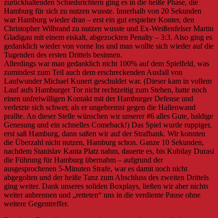
zurückhaltenden Schiedsrichtern ging es in die heiße Phase, die
Hamburg für sich zu nutzen
wusste. Innerhalb von 20 Sekunden
war Hamburg wieder dran – erst ein gut erspielter Konter, den
Christopher Wilbrand zu nutzen wusste und Ex-Weißenfelser Martin
Gladigau mit einem eiskalt, abgezockten Penalty – 3:3. Also ging es
gedanklich wieder von vorne los und man wollte sich wieder auf die
Tugenden des ersten Drittels besinnen.
Allerdings war man gedanklich nicht 100% auf dem Spielfeld, was
zumindest zum Teil auch dem erschreckenden Ausfall von
Laufwunder Michael Kunert geschuldet war. (Dieser kam in vollem
Lauf aufs Hamburger Tor nicht rechtzeitig zum Stehen, hatte noch
einen unfreiwilligen Kontakt mit der Hamburger Defense und
verletzte sich schwer, als er ungebremst gegen die Hallenwand
prallte. An dieser Stelle wünschen wir unserer #6 alles Gute, baldige
Genesung und ein schnelles Comeback!) Das Spiel wurde ruppiger,
erst saß Hamburg, dann saßen wir auf der Strafbank. Wir konnten
die Überzahl nicht nutzen, Hamburg schon. Ganze 10 Sekunden,
nachdem Stanislav Kanta Platz nahm, dauerte es, bis Kubilay Durasi
die Führung für Hamburg übernahm – aufgrund der
ausgesprochenen 5-Minuten Strafe, war es damit noch nicht
abgegolten und der heiße Tanz zum Abschluss des zweiten Drittels
ging weiter. Dank unseres soliden Boxplays, ließen wir aber nichts
weiter anbrennen und „retteten“ uns in die verdiente Pause ohne
weitere Gegentreffer.