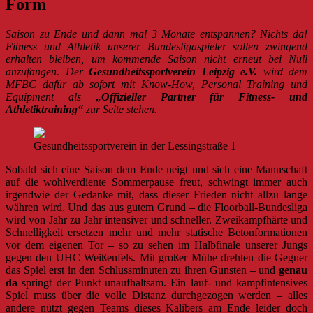
Form
Saison zu Ende und dann mal 3 Monate entspannen? Nichts da!
Fitness und Athletik unserer Bundesligaspieler sollen zwingend
erhalten bleiben, um kommende Saison nicht erneut bei Null
anzufangen. Der
Gesundheitssportverein Leipzig e.V.
wird dem
MFBC dafür ab sofort mit Know-How, Personal Training und
Equipment als
„Offizieller Partner für Fitness- und
Athletiktraining“
zur Seite stehen.
Gesundheitssportverein in der Lessingstraße 1
Sobald sich eine Saison dem Ende neigt und sich eine Mannschaft
auf die wohlverdiente Sommerpause freut, schwingt immer auch
irgendwie der Gedanke mit, dass dieser Frieden nicht allzu lange
währen wird. Und das aus gutem Grund – die Floorball-Bundesliga
wird von Jahr zu Jahr intensiver und schneller. Zweikampfhärte und
Schnelligkeit ersetzen mehr und mehr statische Betonformationen
vor dem eigenen Tor – so zu sehen im Halbfinale unserer Jungs
gegen den UHC Weißenfels. Mit großer Mühe drehten die Gegner
das Spiel erst in den Schlussminuten zu ihren Gunsten – und
genau
da
springt der Punkt unaufhaltsam. Ein lauf- und kampfintensives
Spiel muss über die volle Distanz durchgezogen werden – alles
andere nützt gegen Teams dieses Kalibers am Ende leider doch