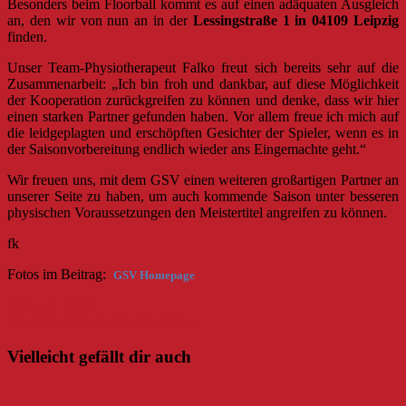
Besonders beim Floorball kommt es auf einen adäquaten Ausgleich
an, den wir von nun an in der
Lessingstraße 1 in 04109 Leipzig
finden.
Unser Team-Physiotherapeut Falko freut sich bereits sehr auf die
Zusammenarbeit: „Ich bin froh und dankbar, auf diese Möglichkeit
der Kooperation zurückgreifen zu können und denke, dass wir hier
einen starken Partner gefunden haben. Vor allem freue ich mich auf
die leidgeplagten und erschöpften Gesichter der Spieler, wenn es in
der Saisonvorbereitung endlich wieder ans Eingemachte geht.“
Wir freuen uns, mit dem GSV einen weiteren großartigen Partner an
unserer Seite zu haben, um auch kommende Saison unter besseren
physischen Voraussetzungen den Meistertitel angreifen zu können.
fk
Fotos im Beitrag:
GSV Homepage
Beitragsnavigation
Was war DAS?
Herren belohnen sich mit Bronze
Vielleicht gefällt dir auch