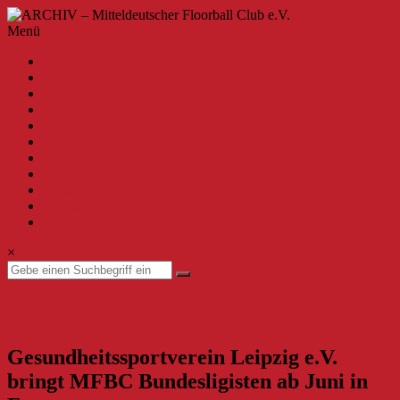
Zum
Inhalt
ARCHIV
Menü
springen
–
A-Z
Mitteldeutscher
2020
Floorball
2019
Club
2018
2017
e.V.
2016
2015
Willkommen
2014
beim
2013
MFBC
zur aktuellen Seite
–
Impressum
Archiv.
Hier
×
findest
du
Beiträge
MFBC News
bis
24. Mai 2016
zur
Saison
Gesundheitssportverein Leipzig e.V.
2019/2020.
bringt MFBC Bundesligisten ab Juni in