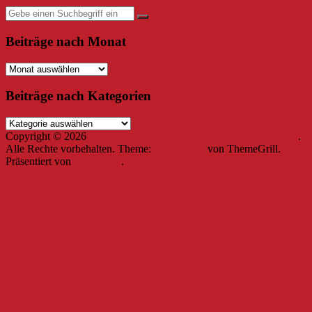
Beiträge nach Monat
Beiträge
nach
Monat
Beiträge nach Kategorien
Beiträge
nach
Copyright © 2026
ARCHIV – Mitteldeutscher Floorball Club e.V.
.
Kategorien
Alle Rechte vorbehalten. Theme:
ColorNews
von ThemeGrill.
Präsentiert von
WordPress
.