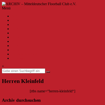
Zum
Inhalt
ARCHIV
Menü
springen
–
A-Z
Mitteldeutscher
2020
Floorball
2019
Club
2018
2017
e.V.
2016
2015
Willkommen
2014
beim
2013
MFBC
zur aktuellen Seite
–
Impressum
Archiv.
Hier
×
findest
du
Beiträge
Herren Kleinfeld
bis
zur
Saison
[rtbs name=“herren-kleinfeld“]
2019/2020.
Archiv durchsuchen