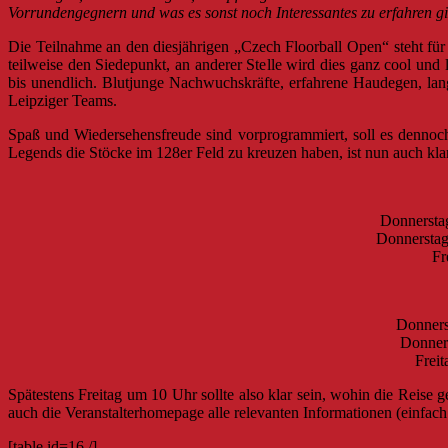
Vorrundengegnern und was es sonst noch Interessantes zu erfahren gib
Die Teilnahme an den diesjährigen „Czech Floorball Open“ steht für
teilweise den Siedepunkt, an anderer Stelle wird dies ganz cool und
bis unendlich. Blutjunge Nachwuchskräfte, erfahrene Haudegen, lang
Leipziger Teams.
Spaß und Wiedersehensfreude sind vorprogrammiert, soll es denn
Legends die Stöcke im 128er Feld zu kreuzen haben, ist nun auch kla
Donnerstag
Donnerstag
Fr
Donners
Donners
Freit
Spätestens Freitag um 10 Uhr sollte also klar sein, wohin die Reise 
auch die Veranstalterhomepage alle relevanten Informationen (einf
[table id=16 /]