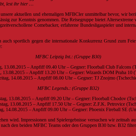
t, lest ihr hier …
 unsere aktuellen und ehemaligen MFBCler unmittelbar bevor, wir beri
 lässig zur Kenntnis genommen. Die Reisegruppe bietet Altersextreme 
zeitverschollene Comebacker, erfahrene Bundesligaspieler und intern
och auch sportlich gegen die internationale Konkurrenz Grund zum 
r:
MFBC Leipzig Int.: (Gruppe B30)
, 13.08.2015 – Anpfiff 09.40 Uhr – Gegner: Floorball Club Falcons (
, 13.08.2015 – Anpfiff 13.20 Uhr – Gegner: Wizards DOM Praha 10 (
eitag, 14.08.2015 – Anpfiff 08.00 Uhr – Gegner: TJ Znojmo (Tschechi
MFBC Legends.: (Gruppe B32)
tag, 13.08.2015 – Anpfiff 09.20 Uhr – Gegner: Floorball Chodov (Tsc
tag, 13.08.2015 – Anpfiff 17.50 Uhr – Gegner: Z.F.K. Petrovice (Tsc
ag, 14.08.2015 – Anpfiff 09.00 Uhr – Gegner: Phoenix Fireball SE (U
gehen wird. Impressionen und Spielergebnisse versuchen wir zeitnah auf
ach nach den beiden MFBC Teams oder den Gruppen B30 bzw. B32 filte