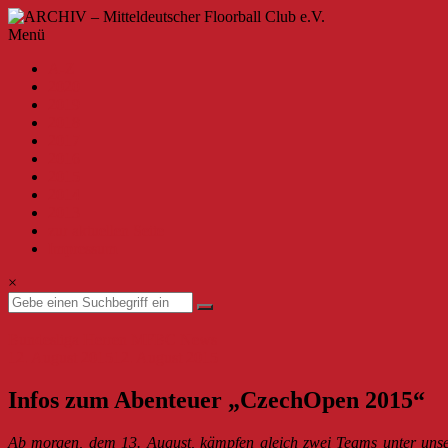
Zum
Inhalt
ARCHIV
Menü
springen
–
A-Z
Mitteldeutscher
2020
Floorball
2019
Club
2018
2017
e.V.
2016
2015
Willkommen
2014
beim
2013
MFBC
zur aktuellen Seite
–
Impressum
Archiv.
Hier
×
findest
du
Beiträge
Bundesliga Herren
MFBC News
bis
12. August 2015
12. August 2015
zur
Saison
Infos zum Abenteuer „CzechOpen 2015“
2019/2020.
Ab morgen, dem 13. August, kämpfen gleich zwei Teams unter uns