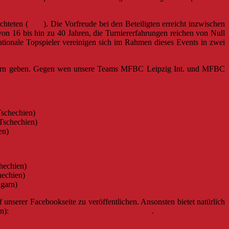
chteten (
Link
). Die Vorfreude bei den Beteiligten erreicht inzwischen
von 16 bis hin zu 40 Jahren, die Turniererfahrungen reichen von Null
ationale Topspieler vereinigen sich im Rahmen dieses Events in zwei
Feiern geben. Gegen wen unsere Teams MFBC Leipzig Int. und MFBC
Tschechien)
Tschechien)
en)
hechien)
hechien)
ngarn)
 unserer Facebookseite zu veröffentlichen. Ansonsten bietet natürlich
rn):
http://www.czechopen.cz/en/matchschedule
.