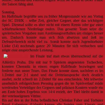
der Saison fähig sind.
Sonntag,
Im Halbfinale begrüßte uns zu früher Morgenstunde wie am Vortag
der SC DHfK – selbe Zeit, gleicher Gegner, aber das wichtigere
Spiel. Diesmal sollte es aber nicht mit einem Remis oder gar einer
schlaftrunkenen Niederlage enden. Das gesamte Team setze die
spielerischen Vorgaben zum Auslösungsverhalten um einiges besser
um. Dadurch konnte man sich früh absetzen und ließ im
Defensivbereich nicht viel zu. Somit konnte auch Jugendtorhüter
Linke (14) nochmals ganze 20 Minuten für sich verbuchen und
zeigte eine ansprechende Leistung.
Im Finale traf man etwas überraschend auf die
Athletics Praha. Die mit nur 9 Spielern angereisten Tschechen,
konnten Chemnitz in einem engen Halbfinale bezwingen und
forderte nun unser Team. Das Finale konnte dann, nachdem es im
1.Drittel nur 2:1 stand und die Drittelansprache doch deutlich
ausfiel, recht schnell im 2.Drittel für uns entschieden. Mit teilweise
ansehnlich erfolgreichem Pressing gegen die im Spielverlauf müde
werdenden Verteidiger des Gegners und präzisen Kontern wurde ein
am Ende hohes Ergebnis von 14:4 erzielt, der Titel bleibt damit in
der vereinseigenen Vitrine.
Bis auf den in der Reha befindlichen Christian Faber und Torhüter
Pavel Lubentsov (Urlaub) kamen alle Spieler zum Einsatz und