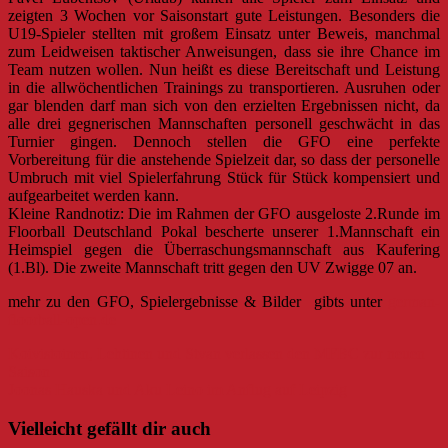
zeigten 3 Wochen vor Saisonstart gute Leistungen. Besonders die
U19-Spieler stellten mit großem Einsatz unter Beweis, manchmal
zum Leidweisen taktischer Anweisungen, dass sie ihre Chance im
Team nutzen wollen. Nun heißt es diese Bereitschaft und Leistung
in die allwöchentlichen Trainings zu transportieren. Ausruhen oder
gar blenden darf man sich von den erzielten Ergebnissen nicht, da
alle drei gegnerischen Mannschaften personell geschwächt in das
Turnier gingen. Dennoch stellen die GFO eine perfekte
Vorbereitung für die anstehende Spielzeit dar, so dass der personelle
Umbruch mit viel Spielerfahrung Stück für Stück kompensiert und
aufgearbeitet werden kann.
Kleine Randnotiz: Die im Rahmen der GFO ausgeloste 2.Runde im
Floorball Deutschland Pokal bescherte unserer 1.Mannschaft ein
Heimspiel gegen die Überraschungsmannschaft aus Kaufering
(1.Bl). Die zweite Mannschaft tritt gegen den UV Zwigge 07 an.
mehr zu den GFO, Spielergebnisse & Bilder gibts unter
german-
floorball-open.de
Beitragsnavigation
Koivistoinen, Lehtinen und Stvan verlassen den MFBC zur neuen
Saison
Joonas Hauska und Aku Leino im Anflug auf Leipzig
Vielleicht gefällt dir auch