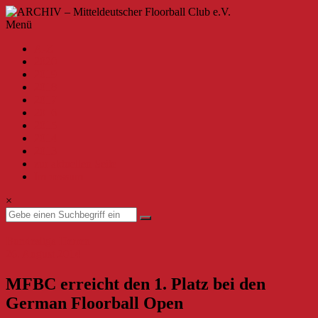
Zum
Inhalt
ARCHIV
Menü
springen
–
A-Z
Mitteldeutscher
2020
Floorball
2019
Club
2018
2017
e.V.
2016
2015
Willkommen
2014
beim
2013
MFBC
zur aktuellen Seite
–
Impressum
Archiv.
Hier
×
findest
du
Beiträge
Bundesliga Herren
bis
26. August 2014
zur
Saison
MFBC erreicht den 1. Platz bei den
2019/2020.
German Floorball Open