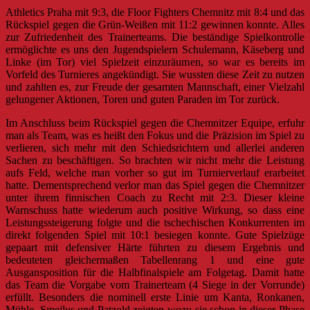
Athletics Praha mit 9:3, die Floor Fighters Chemnitz mit 8:4 und das
Rückspiel gegen die Grün-Weißen mit 11:2 gewinnen konnte. Alles
zur Zufriedenheit des Trainerteams. Die beständige Spielkontrolle
ermöglichte es uns den Jugendspielern Schulemann, Käseberg und
Linke (im Tor) viel Spielzeit einzuräumen, so war es bereits im
Vorfeld des Turnieres angekündigt. Sie wussten diese Zeit zu nutzen
und zahlten es, zur Freude der gesamten Mannschaft, einer Vielzahl
gelungener Aktionen, Toren und guten Paraden im Tor zurück.
Im Anschluss beim Rückspiel gegen die Chemnitzer Equipe, erfuhr
man als Team, was es heißt den Fokus und die Präzision im Spiel zu
verlieren, sich mehr mit den Schiedsrichtern und allerlei anderen
Sachen zu beschäftigen. So brachten wir nicht mehr die Leistung
aufs Feld, welche man vorher so gut im Turnierverlauf erarbeitet
hatte. Dementsprechend verlor man das Spiel gegen die Chemnitzer
unter ihrem finnischen Coach zu Recht mit 2:3. Dieser kleine
Warnschuss hatte wiederum auch positive Wirkung, so dass eine
Leistungssteigerung folgte und die tschechischen Konkurrenten im
direkt folgenden Spiel mit 10:1 besiegen konnte. Gute Spielzüge
gepaart mit defensiver Härte führten zu diesem Ergebnis und
bedeuteten gleichermaßen Tabellenrang 1 und eine gute
Ausgansposition für die Halbfinalspiele am Folgetag. Damit hatte
das Team die Vorgabe vom Trainerteam (4 Siege in der Vorrunde)
erfüllt. Besonders die nominell erste Linie um Kanta, Ronkanen,
Mühle, Smeilus und Patzold zeigten wozu sie schon in dieser Phase