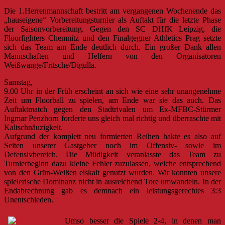
Die 1.Herrenmannschaft bestritt am vergangenen Wochenende das
„hauseigene“ Vorbereitungsturnier als Auftakt für die letzte Phase
der Saisonvorbereitung. Gegen den SC DHfK Leipzig, die
Floorfighters Chemnitz und den Finalgegner Athletics Prag setzte
sich das Team am Ende deutlich durch. Ein großer Dank allen
Mannschaften und Helfern von den Organisatoren
Weißwange/Fritsche/Digulla.
Samstag,
9.00 Uhr in der Früh erscheint an sich wie eine sehr unangenehme
Zeit um Floorball zu spielen, am Ende war sie das auch. Das
Auftaktmatch gegen den Stadtrivalen um Ex-MFBC-Stürmer
Ingmar Penzhorn forderte uns gleich mal richtig und überraschte mit
Kaltschnäuzigkeit.
Aufgrund der komplett neu formierten Reihen hakte es also auf
Seiten unserer Gastgeber noch im Offensiv- sowie im
Defensivbereich. Die Müdigkeit veranlasste das Team zu
Turnierbeginn dazu kleine Fehler zuzulassen, welche entsprechend
von den Grün-Weißen eiskalt genutzt wurden. Wir konnten unsere
spielerische Dominanz nicht in ausreichend Tore umwandeln. In der
Endabrechnung gab es demnach ein leistungsgerechtes 3:3
Unentschieden.
Umso besser die Spiele 2-4, in denen man