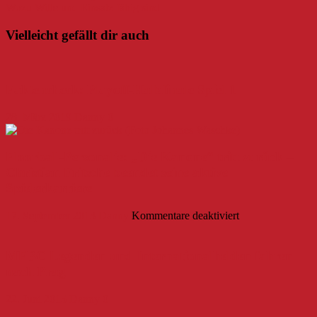
Wozu Wille und Einsatz fähig sind
Vielleicht gefällt dir auch
Faktencheck: Playoff-Halbfinale Spiel 1
28. März 2019
Danny
0
Floorball-Personalie: „Die Kanone“ tritt zurück –
Christian Fritsche beendet seine aktive
Spielerkarriere
für
17. September 2013
Danny
Kommentare deaktiviert
Floorball-
Personalie:
„Die
MFBC Legenden und Internationalhelden fahren
Kanone“
nach Prag
tritt
zurück
22. Juni 2015
Danny
0
–
Christian