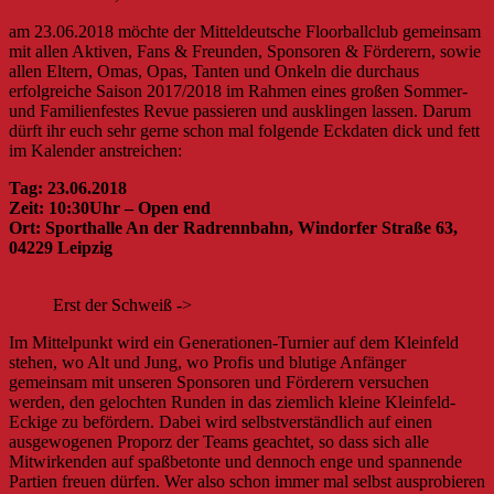
am 23.06.2018 möchte der Mitteldeutsche Floorballclub gemeinsam
mit allen Aktiven, Fans & Freunden, Sponsoren & Förderern, sowie
allen Eltern, Omas, Opas, Tanten und Onkeln die durchaus
erfolgreiche Saison 2017/2018 im Rahmen eines großen Sommer-
und Familienfestes Revue passieren und ausklingen lassen. Darum
dürft ihr euch sehr gerne schon mal folgende Eckdaten dick und fett
im Kalender anstreichen:
Tag: 23.06.2018
Zeit: 10:30Uhr – Open end
Ort: Sporthalle An der Radrennbahn, Windorfer Straße 63,
04229 Leipzig
Erst der Schweiß ->
Im Mittelpunkt wird ein Generationen-Turnier auf dem Kleinfeld
stehen, wo Alt und Jung, wo Profis und blutige Anfänger
gemeinsam mit unseren Sponsoren und Förderern versuchen
werden, den gelochten Runden in das ziemlich kleine Kleinfeld-
Eckige zu befördern. Dabei wird selbstverständlich auf einen
ausgewogenen Proporz der Teams geachtet, so dass sich alle
Mitwirkenden auf spaßbetonte und dennoch enge und spannende
Partien freuen dürfen. Wer also schon immer mal selbst ausprobieren