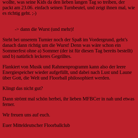
wollte, was seine Kids da den lieben langen Tag so treiben, der
packt am 23.06. einfach seinen Turnbeutel, und zeigt ihnen mal, wie
es richtig geht. ;-)
-> dann die Wurst (und mehr)!
Steht bei unserem Turnier noch der Spaß im Vordergrund, geht’s
danach dann richtig um die Wurst! Denn was wäre schon ein
Sommerfest ohne a) Sommer (der ist für diesen Tag bereits bestellt)
und b) natürlich leckeres Gegrilltes.
Flankiert von Musik und Rahmenprogramm kann also der leere
Energiespeicher wieder aufgefüllt, und dabei nach Lust und Laune
über Gott, die Welt und Floorball philosophiert werden.
Klingt das nicht gut?
Dann strömt mal schön herbei, ihr lieben MFBCer in nah und etwas
ferner.
Wir freuen uns auf euch.
Euer Mitteldeutscher Floorballclub
Beitragsnavigation
Mitteldeutscher Regiomeister U15 weiblich