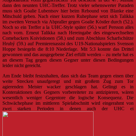
dann den neunten UHC-Treffer. Trotz vieler sehenswerter Paraden
muss sich Goalie Lubentsov hier beim Rebound von Blanke eine
Mitschuld geben. Nach einer kurzen Ruhephase setzt sich Talikka
im zweiten Versuch via Abpraller gegen Goalie Köstler durch (52.).
Noch so ein Treffer a la UHC-Style später (56.) warf Persson alles
nach vorn. Erneut Talikka nach Hereingabe des eingewechselten
Comebackers Koivistionen (58.) und zum Abschluss Scharfschütze
Hrubý (59.) auf Premierenassist des U19-Nationalspielers Svenson
Hoppe besiegeln die 8:10 Niederlage. Mit 5:3 konnte das Drittel
gewonnen und das ausgegebene Ziel erfüllt werden – zu mehr hat es
an diesem Tag gegen diesen Gegner unter diesen Bedingungen
leider nicht gereicht.
Am Ende bleibt festzuhalten, dass sich das Team gegen einen über
weite Strecken unaufgeregt und mit großem Zug zum Tor
agierenden Meister wacker geschlagen hat. Gelingt es in
Konteraktionen des Gegners vorbereiteter zu antizipieren, wären
wesentlich weniger Gegentore die logische Konsequenz. Die
Schwächephase im mittleren Spielabschnitt wird eingerahmt von
zwei starken Perioden in denen auch der UHC ei