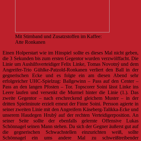
Mit Stirnband und Zusatzstoffen im Kaffee:
Atte Ronkanen
Einen Holperstart wie im Hinspiel sollte es dieses Mal nicht geben,
die 3 Sekunden bis zum ersten Gegentor wurden verzwölffacht. Die
Linie um Aushilfsverteidiger Felix Linke, Tomas Novotný und dem
Angreifer-Trio Gühlke-Patzold-Ronkanen verliert den Ball in der
gegnerischen Ecke und es folgte ein am diesen Abend sehr
erfolgreicher UHC-Spielzug: Ballgewinn – Pass auf den Center –
Pass an den langen Pfosten – Tor. Topscorer Soini lässt Linke ins
Leere laufen und versenkt die Murmel hinter die Linie (1.). Das
zweite Gegentor – nach erschreckend gleichem Muster – in der
dritten Spielminute erzielt erneut der Finne Soini. Persson agierte in
seiner zweiten Linie mit den Angreifern Käseberg-Talikka-Ecke und
unserem Haudegen Hrubý auf der rechten Verteidigerposition. An
seiner Seite sollte der ebenfalls gelernte Offensive Lukas
Schönnagel seinen Mann stehen. Da sich der Gegner äußerst gut auf
die gegnerischen Schwachstellen einzurichten weiß, sollte
Schönnagel ein ums andere Mal zu schweißtreibender