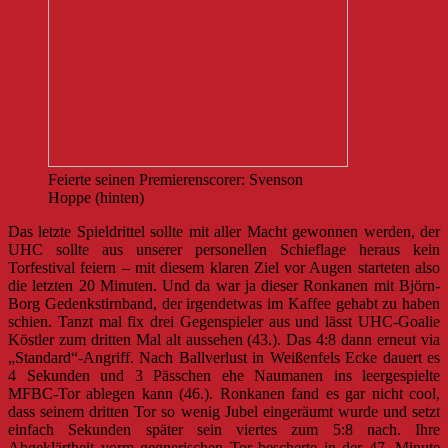
Feierte seinen Premierenscorer: Svenson
Hoppe (hinten)
Das letzte Spieldrittel sollte mit aller Macht gewonnen werden, der
UHC sollte aus unserer personellen Schieflage heraus kein
Torfestival feiern – mit diesem klaren Ziel vor Augen starteten also
die letzten 20 Minuten. Und da war ja dieser Ronkanen mit Björn-
Borg Gedenkstirnband, der irgendetwas im Kaffee gehabt zu haben
schien. Tanzt mal fix drei Gegenspieler aus und lässt UHC-Goalie
Köstler zum dritten Mal alt aussehen (43.). Das 4:8 dann erneut via
„Standard“-Angriff. Nach Ballverlust in Weißenfels Ecke dauert es
4 Sekunden und 3 Pässchen ehe Naumanen ins leergespielte
MFBC-Tor ablegen kann (46.). Ronkanen fand es gar nicht cool,
dass seinem dritten Tor so wenig Jubel eingeräumt wurde und setzt
einfach Sekunden später sein viertes zum 5:8 nach. Ihre
Abgeklärtheit vorm gegnerischen Tor bescherte in der 47. Minute