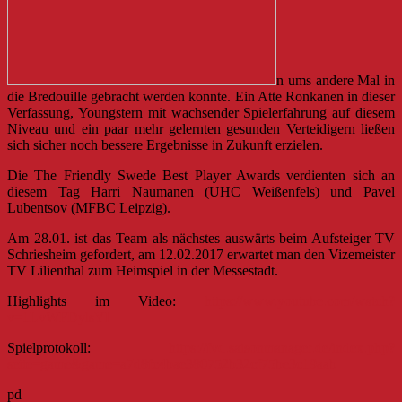
n ums andere Mal in
die Bredouille gebracht werden konnte. Ein Atte Ronkanen in dieser
Verfassung, Youngstern mit wachsender Spielerfahrung auf diesem
Niveau und ein paar mehr gelernten gesunden Verteidigern ließen
sich sicher noch bessere Ergebnisse in Zukunft erzielen.
Die The Friendly Swede Best Player Awards verdienten sich an
diesem Tag Harri Naumanen (UHC Weißenfels) und Pavel
Lubentsov (MFBC Leipzig).
Am 28.01. ist das Team als nächstes auswärts beim Aufsteiger TV
Schriesheim gefordert, am 12.02.2017 erwartet man den Vizemeister
TV Lilienthal zum Heimspiel in der Messestadt.
Highlights im Video:
https://www.youtube.com/watch?
v=1LvWFDylsYI
Spielprotokoll:
https://fvd.saisonmanager.de/index.php?
seite=game&game=a7d8fc4bae380752b32cf75be3c19aab
pd