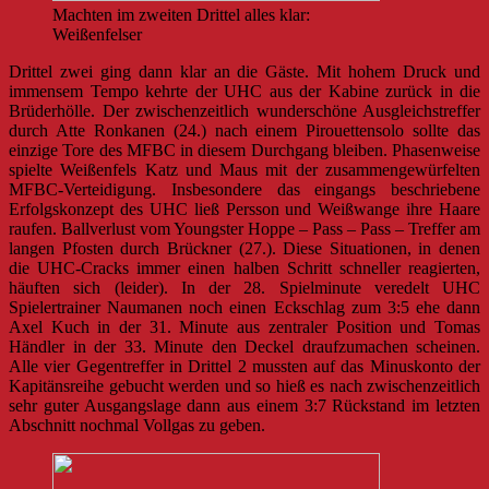
Machten im zweiten Drittel alles klar:
Weißenfelser
Drittel zwei ging dann klar an die Gäste. Mit hohem Druck und
immensem Tempo kehrte der UHC aus der Kabine zurück in die
Brüderhölle. Der zwischenzeitlich wunderschöne Ausgleichstreffer
durch Atte Ronkanen (24.) nach einem Pirouettensolo sollte das
einzige Tore des MFBC in diesem Durchgang bleiben. Phasenweise
spielte Weißenfels Katz und Maus mit der zusammengewürfelten
MFBC-Verteidigung. Insbesondere das eingangs beschriebene
Erfolgskonzept des UHC ließ Persson und Weißwange ihre Haare
raufen. Ballverlust vom Youngster Hoppe – Pass – Pass – Treffer am
langen Pfosten durch Brückner (27.). Diese Situationen, in denen
die UHC-Cracks immer einen halben Schritt schneller reagierten,
häuften sich (leider). In der 28. Spielminute veredelt UHC
Spielertrainer Naumanen noch einen Eckschlag zum 3:5 ehe dann
Axel Kuch in der 31. Minute aus zentraler Position und Tomas
Händler in der 33. Minute den Deckel draufzumachen scheinen.
Alle vier Gegentreffer in Drittel 2 mussten auf das Minuskonto der
Kapitänsreihe gebucht werden und so hieß es nach zwischenzeitlich
sehr guter Ausgangslage dann aus einem 3:7 Rückstand im letzten
Abschnitt nochmal Vollgas zu geben.