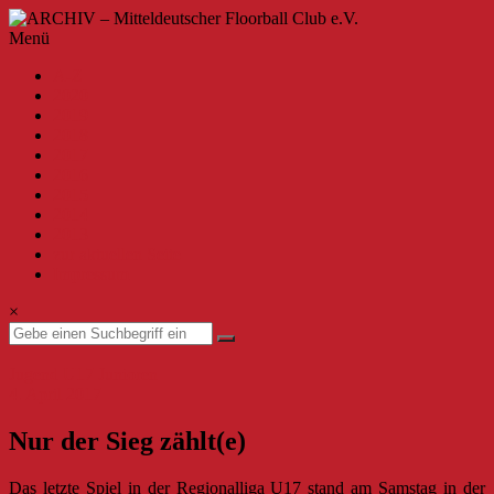
Zum
Inhalt
ARCHIV
Menü
springen
–
A-Z
Mitteldeutscher
2020
Floorball
2019
Club
2018
2017
e.V.
2016
2015
Willkommen
2014
beim
2013
MFBC
zur aktuellen Seite
–
Impressum
Archiv.
Hier
×
findest
du
Beiträge
Jugend
U17 Junioren
bis
4. April 2017
zur
Saison
Nur der Sieg zählt(e)
2019/2020.
Das letzte Spiel in der Regionalliga U17 stand am Samstag in der