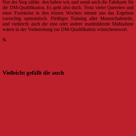
Nur der Sieg zählte. den haben wir, und somit auch die Fahrkarte für
die DM-Qualifikation. Es geht also doch. Trotz vieler Querelen und
einer Formkrise in den letzten Wochen stimmt uns das Ergebnis
vorsichtig optimistisch. Fleißiges Training aller Mannschaftsteile,
und vielleicht auch die eine oder andere teambildende Maßnahme
wären in der Vorbereitung zur DM-Qualifikation wünschenswert.
fk
Beitragsnavigation
Zwei Matchbälle! MFBC startet furios in die Playoffs.
U15w beendet Saison als Tabellenerster – und Goalie schießt zwei
Tore
Vielleicht gefällt dir auch
U15-Teams ziehen komplett in Playoffs ein
9. März 2020
Danny
0
Grippe geschwächt, aber hoch motiviert – zwei Siege
erkämpft und erspielt