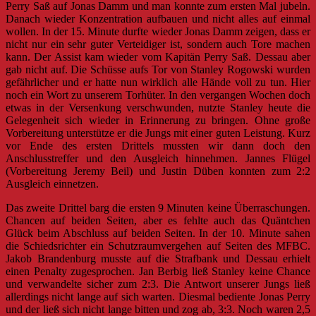
Perry Saß auf Jonas Damm und man konnte zum ersten Mal jubeln.
Danach wieder Konzentration aufbauen und nicht alles auf einmal
wollen. In der 15. Minute durfte wieder Jonas Damm zeigen, dass er
nicht nur ein sehr guter Verteidiger ist, sondern auch Tore machen
kann. Der Assist kam wieder vom Kapitän Perry Saß. Dessau aber
gab nicht auf. Die Schüsse aufs Tor von Stanley Rogowski wurden
gefährlicher und er hatte nun wirklich alle Hände voll zu tun. Hier
noch ein Wort zu unserem Torhüter. In den vergangen Wochen doch
etwas in der Versenkung verschwunden, nutzte Stanley heute die
Gelegenheit sich wieder in Erinnerung zu bringen. Ohne große
Vorbereitung unterstütze er die Jungs mit einer guten Leistung. Kurz
vor Ende des ersten Drittels mussten wir dann doch den
Anschlusstreffer und den Ausgleich hinnehmen. Jannes Flügel
(Vorbereitung Jeremy Beil) und Justin Düben konnten zum 2:2
Ausgleich einnetzen.
Das zweite Drittel barg die ersten 9 Minuten keine Überraschungen.
Chancen auf beiden Seiten, aber es fehlte auch das Quäntchen
Glück beim Abschluss auf beiden Seiten. In der 10. Minute sahen
die Schiedsrichter ein Schutzraumvergehen auf Seiten des MFBC.
Jakob Brandenburg musste auf die Strafbank und Dessau erhielt
einen Penalty zugesprochen. Jan Berbig ließ Stanley keine Chance
und verwandelte sicher zum 2:3. Die Antwort unserer
Jungs ließ
allerdings nicht lange auf sich warten. Diesmal bediente Jonas Perry
und der ließ sich nicht lange bitten und zog ab, 3:3. Noch waren 2,5