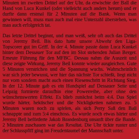
Minuten im zweiten Drittel auf der Uhr, da erwischte der Ball die
Hand von Luca Kunkel (oder vielleicht auch anders herum) und er
durfte dann erstmal für 2 Minuten auf die Bank. Wenn man
gewinnen will, muss man auch mal eine Unterzahl überstehen, was
man auch erfolgreich tat.
Das letzte Drittel beginnt, und man weiß, sehr oft auch das Drittel
von Jeremy Beil. Bis dato hatte unsere Abwehr den Liga-
Topscorer gut im Griff. In der 4. Minute passte dann Luca Kunkel
hinter dem Dessauer Tor auf den im Slot stehenden Julian Berger.
Erneute Führung für den MFBC. Dessau nahm die Auszeit und
diese zeigte Wirkung, Jeremy Beil konnte wieder ausgleichen. Gute
5 Minuten verstrichen und die Spannung wuchs. Wahrscheinlich
war sich jeder bewusst, wer hier das nächste Tor schießt, liegt nicht
nur vorn sondern macht auch einen Riesenschritt in Richtung Sieg.
In der 12. Minute gab es ein Handspiel auf Dessauer Seite und
Leipzig formierte daraufhin eine Powerreihe, aber ohne den
wünschenswerten Effekt. Es blieb zunächst beim 4:4. Das Spiel
wurde härter, hektischer und die Nickligkeiten nahmen zu. 5
Minuten waren noch zu spielen, als sich Perry Saß den Ball
schnappte und zum 5:4 einschoss. Es wurde noch etwas härter und
Jeremy Beil beförderte Jakob Brandenburg unsanft über die Bande.
2 Minuten zuschauen war das Resultat. Die Uhr tickte runter und
der Schlusspfiff ging im Freudentaumel der Mannschaft unter.