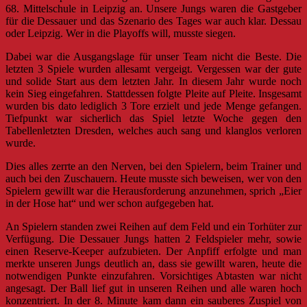
68. Mittelschule in Leipzig an. Unsere Jungs waren die Gastgeber
für die Dessauer und das Szenario des Tages war auch klar. Dessau
oder Leipzig. Wer in die Playoffs will, musste siegen.
Dabei war die Ausgangslage für unser Team nicht die Beste. Die
letzten 3 Spiele wurden allesamt vergeigt. Vergessen war der gute
und solide Start aus dem letzten Jahr. In diesem Jahr wurde noch
kein Sieg eingefahren. Stattdessen folgte Pleite auf Pleite. Insgesamt
wurden bis dato lediglich 3 Tore erzielt und jede Menge gefangen.
Tiefpunkt war sicherlich das Spiel letzte Woche gegen den
Tabellenletzten Dresden, welches auch sang und klanglos verloren
wurde.
Dies alles zerrte an den Nerven, bei den Spielern, beim Trainer und
auch bei den Zuschauern. Heute musste sich beweisen, wer von den
Spielern gewillt war die Herausforderung anzunehmen, sprich „Eier
in der Hose hat“ und wer schon aufgegeben hat.
An Spielern standen zwei Reihen auf dem Feld und ein Torhüter zur
Verfügung. Die Dessauer Jungs hatten 2 Feldspieler mehr, sowie
einen Reserve-Keeper aufzubieten. Der Anpfiff erfolgte und man
merkte unseren Jungs deutlich an, dass sie gewillt waren, heute die
notwendigen Punkte einzufahren. Vorsichtiges Abtasten war nicht
angesagt. Der Ball lief gut in unseren Reihen und alle waren hoch
konzentriert. In der 8. Minute kam dann ein sauberes Zuspiel von