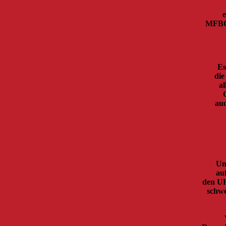
e
MFBC-
Es
die
al
auc
Un
au
den UH
schwe