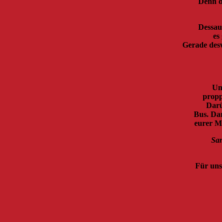
Denn di
Dessau
es
Gerade desw
Un
propp
Darü
Bus. Da
eurer M
Sa
Für uns