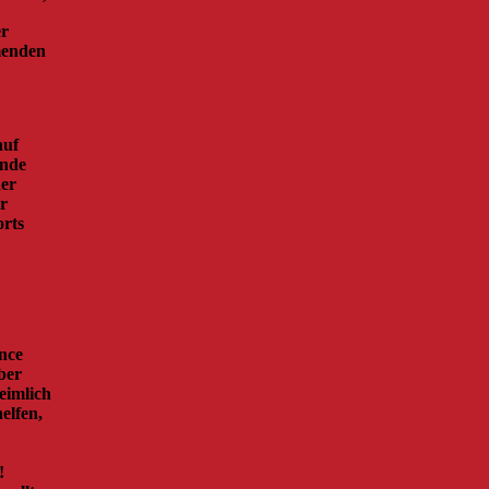
er
menden
auf
Ende
her
r
orts
nce
ber
eimlich
elfen,
!