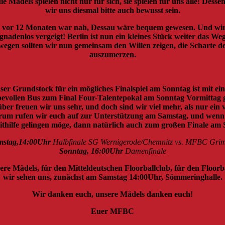
e Mädels spielen nicht nur für sich, sie spielen für uns alle! Dessen
wir uns diesmal bitte auch bewusst sein.
 vor 12 Monaten war nah, Dessau wäre bequem gewesen. Und wi
 gnadenlos vergeigt! Berlin ist nun ein kleines Stück weiter das Weg
egen sollten wir nun gemeinsam den Willen zeigen, die Scharte d
auszumerzen.
ser Grundstock für ein mögliches Finalspiel am Sonntag ist mit ei
evollen Bus zum Final Four-Talentepokal am Sonntag Vormittag g
ber freuen wir uns sehr, und doch sind wir viel mehr, als nur ein v
rum rufen wir euch auf zur Unterstützung am Samstag, und wenn 
ithilfe gelingen möge, dann natürlich auch zum großen Finale am 
mstag,14:00Uhr
Halbfinale SG Wernigerode/Chemnitz vs. MFBC Gr
Sonntag, 16:00Uhr
Damenfinale
ere Mädels, für den Mitteldeutschen Floorballclub, für den Floorba
wir sehen uns, zunächst am Samstag 14:00Uhr, Sömmeringhalle.
Wir danken euch, unsere Mädels danken euch!
Euer MFBC