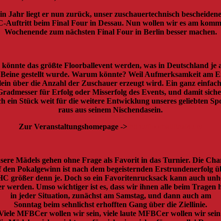
in Jahr liegt er nun zurück, unser zuschauertechnisch bescheiden
Auftritt beim Final Four in Dessau. Nun wollen wir es am kom
Wochenende zum nächsten Final Four in Berlin besser machen.
 könnte das größte Floorballevent werden, was in Deutschland je 
 Beine gestellt wurde. Warum könnte? Weil Aufmerksamkeit am 
lein über die Anzahl der Zuschauer erzeugt wird. Ein ganz einfac
Gradmesser für Erfolg oder Misserfolg des Events, und damit siche
h ein Stück weit für die weitere Entwicklung unseres geliebten Sp
raus aus seinem Nischendasein.
Zur Veranstaltungshomepage ->
http://floorballfinal4.de/
sere Mädels gehen ohne Frage als Favorit in das Turnier. Die Cha
f den Pokalgewinn ist nach dem begeisternden Erstrundenerfolg ü
C größer denn je. Doch so ein Favoritenrucksack kann auch unh
r werden. Umso wichtiger ist es, dass wir ihnen alle beim Tragen h
in jeder Situation, zunächst am Samstag, und dann auch am
Sonntag beim sehnlichst erhofften Gang über die Ziellinie.
Viele MFBCer wollen wir sein, viele laute MFBCer wollen wir sein