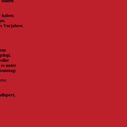
 sollten
r haben
es.
es Vorjahres
nem
elegt.
oller
es unter
Sonntag:
imma
llsport,