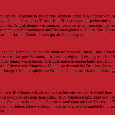
al an der Sporthalle in der Astrid-Lindgren-Straße in München vor. Ei
cht zu denken. Umziehen, Torfrau Jean Fischer etwas einspielen und sc
ewohnten Angriffstempo war zunächst wenig zu sehen. Zunächst galt es,
urieren von Erkrankungen und Blessuren gleich zu Hause. Das bedeut
aus und Jasmin Maudrich sehr gut als Defensivgespanne.
 Spiel geschickt, die beiden etablierte Trios der Linien 1 und 2 sowie
n, war es eine gute Bestandsaufnahme des eigenen Leistungsstandes. Und
ung der immer wechselnden Verteidigerinnen gefunden hatte. Den Lohn h
sich Grimma von Minuten zu Minute, auch wenn die Drittelergebnisse 1
 knapp 5 Wochen spielte nur Grimma. Die Sterne setzten auf eine agg
 nach 40 Minuten 4:0, obwohl schon hier ein wesentlich deutlicheres 
Schlussakkord spielte man dann zunächst 10 Minuten konzentriert und ba
tor. Zumindest das mit dem Gegentor stand dann auf der Habenseite. T
r überstehen. Den Abschluss meisterte sie souverän und hielt sich anso
en.