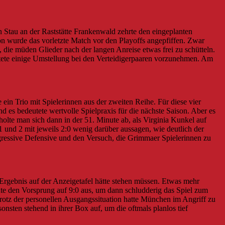
n Stau an der Raststätte Frankenwald zehrte den eingeplanten
hon wurde das vorletzte Match vor den Playoffs angepfiffen. Zwar
 die müden Glieder nach der langen Anreise etwas frei zu schütteln.
ete einige Umstellung bei den Verteidigerpaaren vorzunehmen. Am
 ein Trio mit Spielerinnen aus der zweiten Reihe. Für diese vier
 es bedeutete wertvolle Spielpraxis für die nächste Saison. Aber es
olte man sich dann in der 51. Minute ab, als Virginia Kunkel auf
 und 2 mit jeweils 2:0 wenig darüber aussagen, wie deutlich der
ressive Defensive und den Versuch, die Grimmaer Spielerinnen zu
Ergebnis auf der Anzeigetafel hätte stehen müssen. Etwas mehr
ute den Vorsprung auf 9:0 aus, um dann schludderig das Spiel zum
rotz der personellen Ausgangssituation hatte München im Angriff zu
nsten stehend in ihrer Box auf, um die oftmals planlos tief