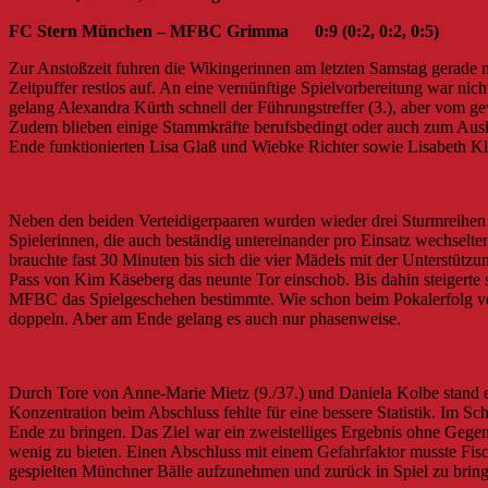
FC Stern München – MFBC Grimma 0:9 (0:2, 0:2, 0:5)
Zur Anstoßzeit fuhren die Wikingerinnen am letzten Samstag gerade m
Zeitpuffer restlos auf. An eine vernünftige Spielvorbereitung war ni
gelang Alexandra Kürth schnell der Führungstreffer (3.), aber vom g
Zudem blieben einige Stammkräfte berufsbedingt oder auch zum Ausk
Ende funktionierten Lisa Glaß und Wiebke Richter sowie Lisabeth Kl
Neben den beiden Verteidigerpaaren wurden wieder drei Sturmreihen ins
Spielerinnen, die auch beständig untereinander pro Einsatz wechselte
brauchte fast 30 Minuten bis sich die vier Mädels mit der Unterstütz
Pass von Kim Käseberg das neunte Tor einschob. Bis dahin steigerte 
MFBC das Spielgeschehen bestimmte. Wie schon beim Pokalerfolg vor
doppeln. Aber am Ende gelang es auch nur phasenweise.
Durch Tore von Anne-Marie Mietz (9./37.) und Daniela Kolbe stand es
Konzentration beim Abschluss fehlte für eine bessere Statistik. Im 
Ende zu bringen. Das Ziel war ein zweistelliges Ergebnis ohne Gegen
wenig zu bieten. Einen Abschluss mit einem Gefahrfaktor musste Fische
gespielten Münchner Bälle aufzunehmen und zurück in Spiel zu bring