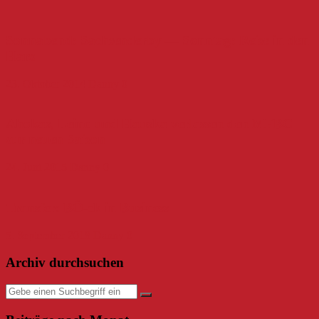
Sonnabend: Sachsenderby — Sonntag: Reise in den
Harz
23. Oktober 2014
Danny
0
Ahokas, Leino und Hauska verlassen den MFBC
zur neuen Saison
24. Juni 2015
Danny
0
Transfer: BÖ-ck in Business
5. September 2018
Danny
0
Archiv durchsuchen