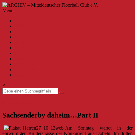
Zum
Inhalt
ARCHIV
Menü
springen
–
A-Z
Mitteldeutscher
2020
Floorball
2019
Club
2018
2017
e.V.
2016
2015
Willkommen
2014
beim
2013
MFBC
zur aktuellen Seite
–
Impressum
Archiv.
Hier
×
findest
du
Bundesliga Herren
Beiträge
24. Oktober 2013
bis
zur
Sachsenderby daheim…Part II
Saison
2019/2020.
Am Sonntag wartet in der
ehrwürdigen Brüderstrasse der Konkurrent aus Döbeln. Im dritten