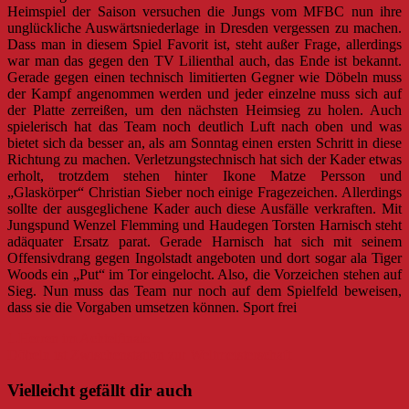
Heimspiel der Saison versuchen die Jungs vom MFBC nun ihre
unglückliche Auswärtsniederlage in Dresden vergessen zu machen.
Dass man in diesem Spiel Favorit ist, steht außer Frage, allerdings
war man das gegen den TV Lilienthal auch, das Ende ist bekannt.
Gerade gegen einen technisch limitierten Gegner wie Döbeln muss
der Kampf angenommen werden und jeder einzelne muss sich auf
der Platte zerreißen, um den nächsten Heimsieg zu holen. Auch
spielerisch hat das Team noch deutlich Luft nach oben und was
bietet sich da besser an, als am Sonntag einen ersten Schritt in diese
Richtung zu machen. Verletzungstechnisch hat sich der Kader etwas
erholt, trotzdem stehen hinter Ikone Matze Persson und
„Glaskörper“ Christian Sieber noch einige Fragezeichen. Allerdings
sollte der ausgeglichene Kader auch diese Ausfälle verkraften. Mit
Jungspund Wenzel Flemming und Haudegen Torsten Harnisch steht
adäquater Ersatz parat. Gerade Harnisch hat sich mit seinem
Offensivdrang gegen Ingolstadt angeboten und dort sogar ala Tiger
Woods ein „Put“ im Tor eingelocht. Also, die Vorzeichen stehen auf
Sieg. Nun muss das Team nur noch auf dem Spielfeld beweisen,
dass sie die Vorgaben umsetzen können. Sport frei
Beitragsnavigation
1.Herren im Achtelfinale
Döbeln ist Zwischenstation zur Weltmeisterschaft
Vielleicht gefällt dir auch