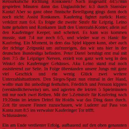
Retourkutsche Richtung Ronkanen? Nach insgesamt 44:57min
gespielten Minuten dann das Unglaubliche: 6:3 durch Stanislav
Kanta! Aber so ganz ohne finnische Beteiligung gings dann doch
noch nicht: Assist Ronkanen. Kaufering fightet zurück: Hanic
verkürzt zum 6:4. Es folgte die zweite Strafe für Leipzig. Leino
hatte gehalten und Ronkanen läuft den Unterzahl-Konter, allein auf
den Kauferinger Keeper, und scheitert. Es kam was kommen
musste, statt 7:4 nur noch 6:5, und wieder war es Hanic für
Kaufering. Ein Moment, in dem das Spiel kippen kann, aber auch
der richtige Zeitpunkt um aufzuzeigen, das wir uns hier in der
deutschen Bundesliga befinden. Peter Dietel beruhigt erst mal mit
dem 7:5 die Leipziger Nerven, erzielt von ganz weit weg in den
Winkel des Kauferinger Gehäuses. Aku Leino stand mal noch
assistierend zur Seite. In Folge überstanden unsere Jungs mit ganz
viel Geschick und ein wenig Glück zwei weitere
Unterzahlsituationen. Den Sieges-Spatz nun einmal in der Hand,
wollte man ihn unbedingt festhalten. Friedrich und Persson kippten
(verständlicherweise) um, und agierten die letzten 5 Spielminuten
mit nur noch zwei Reihen. Mit der 5.Zeitstrafe für Kaufering nach
19:20min im letzten Drittel für Hoidis war das Ding dann durch.
Zeit für unsere Finnen zuzuschauen, wie Luderer auf Pass von
Kanta zum 8:5 ins verwaiste Kauferinger Tor trifft.
Schlusssirene.
Ein am Ende verdienter Erfolg, aufbauend auf den oben genannten