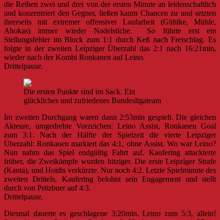
die Reihen zwei und drei von der ersten Minute an leidenschaftlich
und konzentriert den Gegner, ließen kaum Chancen zu und setzten
ihrerseits mit extremer offensiver Laufarbeit (Gühlke, Mühle,
Ahokas) immer wieder Nadelstiche. So führte erst ein
Stellungsfehler im Block zum 1:1 durch Keß nach Freischlag. Es
folgte in der zweiten Leipziger Überzahl das 2:1 nach 16:21min,
wieder nach der Kombi Ronkanen auf Leino.
Drittelpause.
Die ersten Punkte sind im Sack. Ein
glückliches und zufriedenes Bundesligateam
Im zweiten Durchgang waren dann 2:53min gespielt. Die gleichen
Akteure, umgedrehte Vorzeichen: Leino Assist, Ronkanen Goal
zum 3:1. Nach der Hälfte der Spielzeit die vierte Leipziger
Überzahl: Ronkanen markiert das 4:1, ohne Assist. Wo war Leino?
Nun nahm das Spiel endgültig Fahrt auf. Kaufering attackierte
früher, die Zweikämpfe wurden hitziger. Die erste Leipziger Strafe
(Kanta), und Hoidis verkürzte. Nur noch 4:2. Letzte Spielminute des
zweiten Drittels, Kaufering belohnt sein Engagement und stellt
durch von Pritzbuer auf 4:3.
Drittelpause.
Diesmal dauerte es geschlagene 3:20min. Leino zum 5:3, allein!