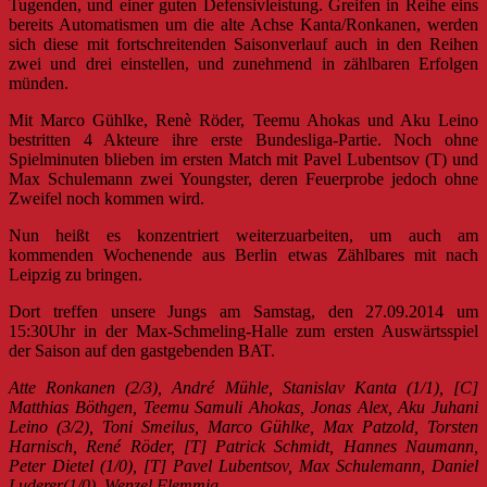
Tugenden, und einer guten Defensivleistung. Greifen in Reihe eins
bereits Automatismen um die alte Achse Kanta/Ronkanen, werden
sich diese mit fortschreitenden Saisonverlauf auch in den Reihen
zwei und drei einstellen, und zunehmend in zählbaren Erfolgen
münden.
Mit Marco Gühlke, Renè Röder, Teemu Ahokas und Aku Leino
bestritten 4 Akteure ihre erste Bundesliga-Partie. Noch ohne
Spielminuten blieben im ersten Match mit Pavel Lubentsov (T) und
Max Schulemann zwei Youngster, deren Feuerprobe jedoch ohne
Zweifel noch kommen wird.
Nun heißt es konzentriert weiterzuarbeiten, um auch am
kommenden Wochenende aus Berlin etwas Zählbares mit nach
Leipzig zu bringen.
Dort treffen unsere Jungs am Samstag, den 27.09.2014 um
15:30Uhr in der Max-Schmeling-Halle zum ersten Auswärtsspiel
der Saison auf den gastgebenden BAT.
Atte Ronkanen (2/3), André Mühle, Stanislav Kanta (1/1), [C]
Matthias Böthgen, Teemu Samuli Ahokas, Jonas Alex, Aku Juhani
Leino (3/2), Toni Smeilus, Marco Gühlke, Max Patzold, Torsten
Harnisch, René Röder, [T] Patrick Schmidt, Hannes Naumann,
Peter Dietel (1/0), [T] Pavel Lubentsov, Max Schulemann, Daniel
Luderer(1/0), Wenzel Flemmig