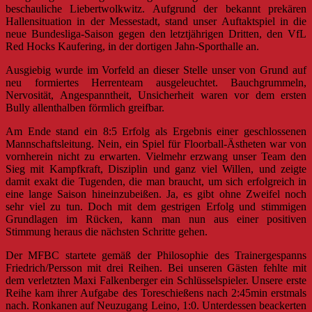
beschauliche Liebertwolkwitz. Aufgrund der bekannt prekären
Hallensituation in der Messestadt, stand unser Auftaktspiel in die
neue Bundesliga-Saison gegen den letztjährigen Dritten, den VfL
Red Hocks Kaufering, in der dortigen Jahn-Sporthalle an.
Ausgiebig wurde im Vorfeld an dieser Stelle unser von Grund auf
neu formiertes Herrenteam ausgeleuchtet. Bauchgrummeln,
Nervosität, Angespanntheit, Unsicherheit waren vor dem ersten
Bully allenthalben förmlich greifbar.
Am Ende stand ein 8:5 Erfolg als Ergebnis einer geschlossenen
Mannschaftsleitung. Nein, ein Spiel für Floorball-Ästheten war von
vornherein nicht zu erwarten. Vielmehr erzwang unser Team den
Sieg mit Kampfkraft, Disziplin und ganz viel Willen, und zeigte
damit exakt die Tugenden, die man braucht, um sich erfolgreich in
eine lange Saison hineinzubeißen. Ja, es gibt ohne Zweifel noch
sehr viel zu tun. Doch mit dem gestrigen Erfolg und stimmigen
Grundlagen im Rücken, kann man nun aus einer positiven
Stimmung heraus die nächsten Schritte gehen.
Der MFBC startete gemäß der Philosophie des Trainergespanns
Friedrich/Persson mit drei Reihen. Bei unseren Gästen fehlte mit
dem verletzten Maxi Falkenberger ein Schlüsselspieler. Unsere erste
Reihe kam ihrer Aufgabe des Toreschießens nach 2:45min erstmals
nach. Ronkanen auf Neuzugang Leino, 1:0. Unterdessen beackerten