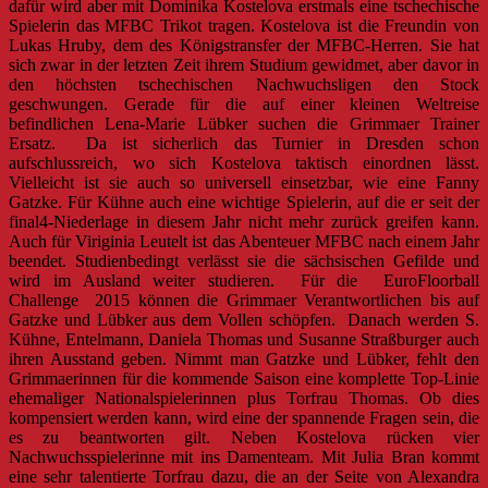
dafür wird aber mit Dominika Kostelova erstmals eine tschechische
Spielerin das MFBC Trikot tragen. Kostelova ist die Freundin von
Lukas Hruby, dem des Königstransfer der MFBC-Herren. Sie hat
sich zwar in der letzten Zeit ihrem Studium gewidmet, aber davor in
den höchsten tschechischen Nachwuchsligen den Stock
geschwungen. Gerade für die auf einer kleinen Weltreise
befindlichen Lena-Marie Lübker suchen die Grimmaer Trainer
Ersatz. Da ist sicherlich das Turnier in Dresden schon
aufschlussreich, wo sich Kostelova taktisch einordnen lässt.
Vielleicht ist sie auch so universell einsetzbar, wie eine Fanny
Gatzke. Für Kühne auch eine wichtige Spielerin, auf die er seit der
final4-Niederlage in diesem Jahr nicht mehr zurück greifen kann.
Auch für Viriginia Leutelt ist das Abenteuer MFBC nach einem Jahr
beendet. Studienbedingt verlässt sie die sächsischen Gefilde und
wird im Ausland weiter studieren. Für die EuroFloorball
Challenge 2015 können die Grimmaer Verantwortlichen bis auf
Gatzke und Lübker aus dem Vollen schöpfen. Danach werden S.
Kühne, Entelmann, Daniela Thomas und Susanne Straßburger auch
ihren Ausstand geben. Nimmt man Gatzke und Lübker, fehlt den
Grimmaerinnen für die kommende Saison eine komplette Top-Linie
ehemaliger Nationalspielerinnen plus Torfrau Thomas. Ob dies
kompensiert werden kann, wird eine der spannende Fragen sein, die
es zu beantworten gilt. Neben Kostelova rücken vier
Nachwuchsspielerinne mit ins Damenteam. Mit Julia Bran kommt
eine sehr talentierte Torfrau dazu, die an der Seite von Alexandra