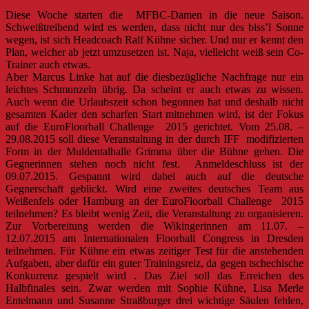
Diese Woche starten die MFBC-Damen in die neue Saison.
Schweißtreibend wird es werden, dass nicht nur des biss’l Sonne
wegen, ist sich Headcoach Ralf Kühne sicher. Und nur er kennt den
Plan, welcher ab jetzt umzusetzen ist. Naja, vielleicht weiß sein Co-
Trainer auch etwas.
Aber Marcus Linke hat auf die diesbezügliche Nachfrage nur ein
leichtes Schmunzeln übrig. Da scheint er auch etwas zu wissen.
Auch wenn die Urlaubszeit schon begonnen hat und deshalb nicht
gesamten Kader den scharfen Start mitnehmen wird, ist der Fokus
auf die EuroFloorball Challenge 2015 gerichtet. Vom 25.08. –
29.08.2015 soll diese Veranstaltung in der durch IFF modifizierten
Form in der Muldentalhalle Grimma über die Bühne gehen. Die
Gegnerinnen stehen noch nicht fest. Anmeldeschluss ist der
09.07.2015. Gespannt wird dabei auch auf die deutsche
Gegnerschaft geblickt. Wird eine zweites deutsches Team aus
Weißenfels oder Hamburg an der EuroFloorball Challenge 2015
teilnehmen? Es bleibt wenig Zeit, die Veranstaltung zu organisieren.
Zur Vorbereitung werden die Wikingerinnen am 11.07. –
12.07.2015 am Internationalen Floorball Congress in Dresden
teilnehmen. Für Kühne ein etwas zeitiger Test für die anstehenden
Aufgaben, aber dafür ein guter Trainingsreiz, da gegen tschechische
Konkurrenz gespielt wird . Das Ziel soll das Erreichen des
Halbfinales sein. Zwar werden mit Sophie Kühne, Lisa Merle
Entelmann und Susanne Straßburger drei wichtige Säulen fehlen,