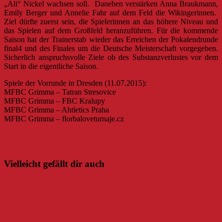
„Ali“ Nickel wachsen soll. Daneben verstärken Anna Braukmann,
Emily Berger und Annelie Fahr auf dem Feld die Wikingerinnen.
Ziel dürfte zuerst sein, die Spielerinnen an das höhere Niveau und
das Spielen auf dem Großfeld heranzuführen. Für die kommende
Saison hat der Trainerstab wieder das Erreichen der Pokalendrunde
final4 und des Finales um die Deutsche Meisterschaft vorgegeben.
Sicherlich anspruchsvolle Ziele ob des Substanzverlustes vor dem
Start in die eigentliche Saison.
Spiele der Vorrunde in Dresden (11.07.2015):
MFBC Grimma – Tatran Stresovice
MFBC Grimma – FBC Kralupy
MFBC Grimma – Ahtletics Praha
MFBC Grimma – florbaloveturnaje.cz
Beitragsnavigation
Schwitzen am Kulki
Kontinuität im Leipziger Kasten
Vielleicht gefällt dir auch
Sieg nach fulminanten Schlussdrittel
10. April 2017
Danny
0