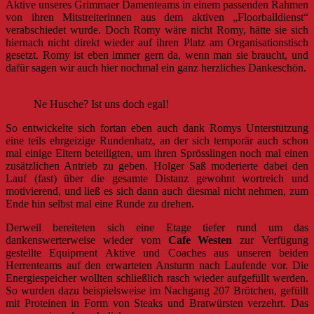
Aktive unseres Grimmaer Damenteams in einem passenden Rahmen
von ihren Mitstreiterinnen aus dem aktiven „Floorballdienst“
verabschiedet wurde. Doch Romy wäre nicht Romy, hätte sie sich
hiernach nicht direkt wieder auf ihren Platz am Organisationstisch
gesetzt. Romy ist eben immer gern da, wenn man sie braucht, und
dafür sagen wir auch hier nochmal ein ganz herzliches Dankeschön.
Ne Husche? Ist uns doch egal!
So entwickelte sich fortan eben auch dank Romys Unterstützung
eine teils ehrgeizige Rundenhatz, an der sich temporär auch schon
mal einige Eltern beteiligten, um ihren Sprösslingen noch mal einen
zusätzlichen Antrieb zu geben. Holger Saß moderierte dabei den
Lauf (fast) über die gesamte Distanz gewohnt wortreich und
motivierend, und ließ es sich dann auch diesmal nicht nehmen, zum
Ende hin selbst mal eine Runde zu drehen.
Derweil bereiteten sich eine Etage tiefer rund um das
dankenswerterweise wieder vom
Cafe Westen
zur Verfügung
gestellte Equipment Aktive und Coaches aus unseren beiden
Herrenteams auf den erwarteten Ansturm nach Laufende vor.
Die
Energiespeicher wollten schließlich rasch wieder aufgefüllt werden.
So wurden dazu beispielsweise im Nachgang 207 Brötchen, gefüllt
mit Proteinen in Form von Steaks und Bratwürsten verzehrt. Das