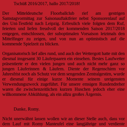
Tschüß 2016/2017, hallo 2017/2018!
Der Mitteldeutsche Floorballclub rief am gestrigen
Samstagvormittag zur Saisonauftaktfeier nebst Sponsorenlauf auf
des Uni-Testfeld nach Leipzig. Erfreulich viele folgten dem Ruf,
feierten und liefen freudvoll der kommenden Saison 2017/2018
entgegen, entschlossen, der suboptimalen Vorsaison letztmals den
Mittelfinger zu zeigen, und von nun an optimistisch auf die
kommende Spielzeit zu blicken.
Organisatorisch lief alles rund, und auch der Wettergott hatte mit den
diesmal insgesamt 30 Läuferpaaren ein einsehen. Bestes Laufwetter
präsentierte er den vielen jungen und auch nicht mehr ganz so
jungen Läuferinnen & Läufern. Diente der Regenschirm vor
Jahresfrist noch als Schutz vor dem sengenden Zentralgestirn, wurde
er diesmal für einige kurze Momente seinem ureigensten
Verwendungszweck zugeführt. Für unsere emsigen Rundendreher
waren die zwischenzeitlichen kurzen Huschen jedoch eher eine
willkommene Abkühlung, als ein allzu großes Ärgernis.
Danke, Romy.
Nicht unerwähnt lassen wollen wir an dieser Stelle auch, dass vor
dem Lauf mit Romy Manteufel eine langjährige und verdiente