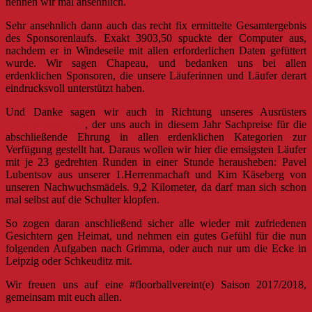
nennen wir mal ansehnlich.
Sehr ansehnlich dann auch das recht fix ermittelte Gesamtergebnis
des Sponsorenlaufs. Exakt 3903,50 spuckte der Computer aus,
nachdem er in Windeseile mit allen erforderlichen Daten gefüttert
wurde. Wir sagen Chapeau, und bedanken uns bei allen
erdenklichen Sponsoren, die unsere Läuferinnen und Läufer derart
eindrucksvoll unterstützt haben.
Und Danke sagen wir auch in Richtung unseres Ausrüsters
floorballplayer.net
, der uns auch in diesem Jahr Sachpreise für die
abschließende Ehrung in allen erdenklichen Kategorien zur
Verfügung gestellt hat. Daraus wollen wir hier die emsigsten Läufer
mit je 23 gedrehten Runden in einer Stunde herausheben: Pavel
Lubentsov aus unserer 1.Herrenmachaft und Kim Käseberg von
unseren Nachwuchsmädels. 9,2 Kilometer, da darf man sich schon
mal selbst auf die Schulter klopfen.
So zogen daran anschließend sicher alle wieder mit zufriedenen
Gesichtern gen Heimat, und nehmen ein gutes Gefühl für die nun
folgenden Aufgaben nach Grimma, oder auch nur um die Ecke in
Leipzig oder Schkeuditz mit.
Wir freuen uns auf eine #floorballvereint(e) Saison 2017/2018,
gemeinsam mit euch allen.