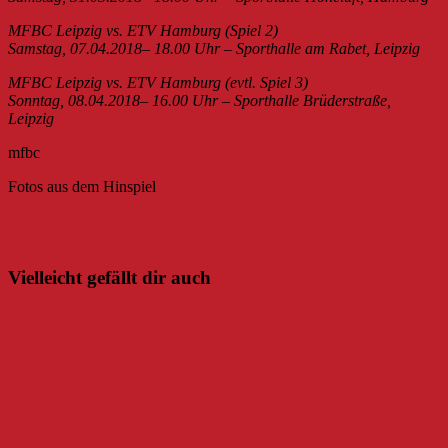
MFBC Leipzig vs. ETV Hamburg (Spiel 2)
Samstag, 07.04.2018– 18.00 Uhr – Sporthalle am Rabet, Leipzig
MFBC Leipzig vs. ETV Hamburg (evtl. Spiel 3)
Sonntag, 08.04.2018– 16.00 Uhr – Sporthalle Brüderstraße,
Leipzig
mfbc
Fotos aus dem Hinspiel
Beitragsnavigation
Die Seele baumeln lassen
Schritt für Schritt
Vielleicht gefällt dir auch
Das Mysterium der Elf!
12. März 2018
Danny
0