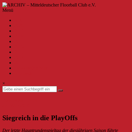
Zum
Inhalt
ARCHIV
Menü
springen
–
A-Z
Mitteldeutscher
2020
Floorball
2019
Club
2018
2017
e.V.
2016
2015
Willkommen
2014
beim
2013
MFBC
zur aktuellen Seite
–
Impressum
Archiv.
Hier
×
findest
du
Beiträge
Bundesliga Herren
bis
27. März 2018
zur
Saison
Siegreich in die PlayOffs
2019/2020.
Der letzte Hauptrundenspieltag der diesjährigen Saison führte