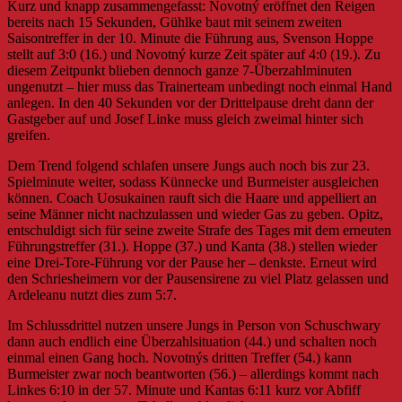
Kurz und knapp zusammengefasst: Novotný eröffnet den Reigen
bereits nach 15 Sekunden, Gühlke baut mit seinem zweiten
Saisontreffer in der 10. Minute die Führung aus, Svenson Hoppe
stellt auf 3:0 (16.) und Novotný kurze Zeit später auf 4:0 (19.). Zu
diesem Zeitpunkt blieben dennoch ganze 7-Überzahlminuten
ungenutzt – hier muss das Trainerteam unbedingt noch einmal Hand
anlegen. In den 40 Sekunden vor der Drittelpause dreht dann der
Gastgeber auf und Josef Linke muss gleich zweimal hinter sich
greifen.
Dem Trend folgend schlafen unsere Jungs auch noch bis zur 23.
Spielminute weiter, sodass Künnecke und Burmeister ausgleichen
können. Coach Uosukainen rauft sich die Haare und appelliert an
seine Männer nicht nachzulassen und wieder Gas zu geben. Opitz,
entschuldigt sich für seine zweite Strafe des Tages mit dem erneuten
Führungstreffer (31.). Hoppe (37.) und Kanta (38.) stellen wieder
eine Drei-Tore-Führung vor der Pause her – denkste. Erneut wird
den Schriesheimern vor der Pausensirene zu viel Platz gelassen und
Ardeleanu nutzt dies zum 5:7.
Im Schlussdrittel nutzen unsere Jungs in Person von Schuschwary
dann auch endlich eine Überzahlsituation (44.) und schalten noch
einmal einen Gang hoch. Novotnýs dritten Treffer (54.) kann
Burmeister zwar noch beantworten (56.) – allerdings kommt nach
Linkes 6:10 in der 57. Minute und Kantas 6:11 kurz vor Abfiff