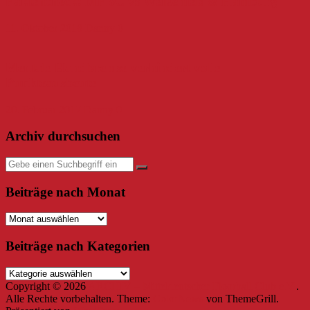
Faktencheck: MFBC vs Weißenfels & Hamburg
11. Oktober 2018
Danny
0
Mentale Handbremse verhindert volle
Punkteausbeute
20. Februar 2017
Danny
0
Archiv durchsuchen
Beiträge nach Monat
Beiträge
nach
Monat
Beiträge nach Kategorien
Beiträge
nach
Copyright © 2026
ARCHIV – Mitteldeutscher Floorball Club e.V.
.
Kategorien
Alle Rechte vorbehalten. Theme:
ColorNews
von ThemeGrill.