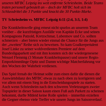
unseren MFBC Leipzig ins weit entfernte Schriesheim. Beide Teams
traten personell gebeutelt an – doch der MFBC holt sich im
Schlussdrittel die 3 Punkte und knackt die 30 Punkte-Marke.
TV Schriesheim vs. MFBC Leipzig 6:11 (2:4, 3:3, 1:4)
Die Krankheitswelle ging erneut nicht spurlos an unserem Team
vorüber – die kurzfristigen Ausfälle von Kapitän Ecke und seinen
Kompagnons Patzold, Kretzschmar, Lubentsov und Co. sollten
schmerzen – aber bieten wieder einmal die Chance für die Jungs aus
der „zweiten“ Reihe sich zu beweisen. So kam Goalkeepertalent
Josef Linke zu
seiner wohlverdienten Premiere auf dem
Bundesligaparkett und mit ihm konnten sich der wiedergenesene
Wenzel Flemmig (3 Monate Krankheitspause) und unsere Regio-
Emporkömmlinge Opitz und Damm wichtige Matcherfahrung vor
den Wochen der Wahrheit verdienen.
Das Spiel fernab der Heimat sollte zum einen dafür die dienen die
Auswärtsbilanz des MFBC etwas zu nach oben zu korrigieren und
vor allem mit einem Sieg in die Entscheidungsspiele zu starten.
Auch wenn Schriesheim nach den schweren Verletzungen zweier
Topspieler in dieser Saison kaum einen Fuß aufs Parkett zu scheinen
bekommt, durfte Mitleid keine Rolle spielen – immerhin erzielten
die Gegner ebenso viele Treffer wie unsere Jungs im Saisonverlauf.