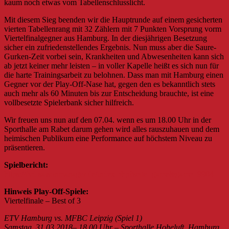
kaum noch etwas vom Tabellenschlusslicht.
Mit diesem Sieg beenden wir die Hauptrunde auf einem gesicherten
vierten Tabellenrang mit 32 Zählern mit 7 Punkten Vorsprung vorm
Viertelfinalgegner aus Hamburg. In der diesjährigen Besetzung
sicher ein
zufriedenstellendes Ergebnis. Nun muss aber die Saure-
Gurken-Zeit vorbei sein, Krankheiten und Abwesenheiten kann sich
ab jetzt keiner mehr leisten – in voller Kapelle heißt es sich nun für
die harte Trainingsarbeit zu belohnen. Dass man mit Hamburg einen
Gegner vor der Play-Off-Nase hat, gegen den es bekanntlich stets
auch mehr als 60 Minuten bis zur Entscheidung brauchte, ist eine
vollbesetzte Spielerbank sicher hilfreich.
Wir freuen uns nun auf den 07.04. wenn es um 18.00 Uhr in der
Sporthalle am Rabet darum gehen wird alles rauszuhauen und dem
heimischen Publikum eine Performance auf höchstem Niveau zu
präsentieren.
Spielbericht:
https://fvd.saisonmanager.de/index.php?seite=game&game=9904
Hinweis Play-Off-Spiele:
Viertelfinale – Best of 3
ETV Hamburg vs. MFBC Leipzig (Spiel 1)
Samstag, 31.03.2018– 18.00 Uhr – Sporthalle Hoheluft, Hamburg