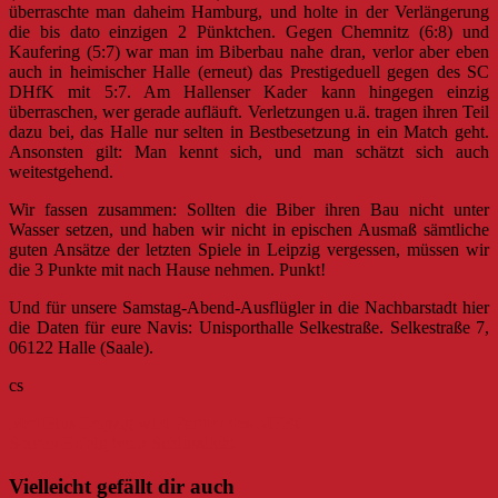
überraschte man daheim Hamburg, und holte in der Verlängerung
die bis dato einzigen 2 Pünktchen. Gegen Chemnitz (6:8) und
Kaufering (5:7) war man im Biberbau nahe dran, verlor aber eben
auch in heimischer Halle (erneut) das Prestigeduell gegen des SC
DHfK mit 5:7. Am Hallenser Kader kann hingegen einzig
überraschen, wer gerade aufläuft. Verletzungen u.ä. tragen ihren Teil
dazu bei, das Halle nur selten in Bestbesetzung in ein Match geht.
Ansonsten gilt: Man kennt sich, und man schätzt sich auch
weitestgehend.
Wir fassen zusammen: Sollten die Biber ihren Bau nicht unter
Wasser setzen, und haben wir nicht in epischen Ausmaß sämtliche
guten Ansätze der letzten Spiele in Leipzig vergessen, müssen wir
die 3 Punkte mit nach Hause nehmen. Punkt!
Und für unsere Samstag-Abend-Ausflügler in die Nachbarstadt hier
die Daten für eure Navis: Unisporthalle Selkestraße. Selkestraße 7,
06122 Halle (Saale).
cs
Beitragsnavigation
MediPlus Leipzig wird Partner des MFBC
Solider Erfolg beim Schlusslicht
Vielleicht gefällt dir auch