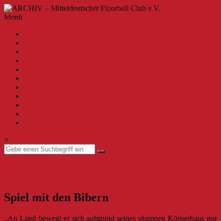
Zum
Inhalt
ARCHIV
Menü
springen
–
A-Z
Mitteldeutscher
2020
Floorball
2019
Club
2018
2017
e.V.
2016
2015
Willkommen
2014
beim
2013
MFBC
zur aktuellen Seite
–
Impressum
Archiv.
Hier
×
findest
du
Beiträge
Bundesliga Herren
bis
25. Februar 2016
zur
Saison
Spiel mit den Bibern
2019/2020.
„An Land bewegt er sich aufgrund seines plumpen Körperbaus nur