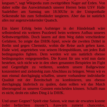
langsam.“, sagt Wikipedia zum zweitgrößten Nager auf Erden. Von
daher sollte das Auswärtsmatch unserer Herren beim USV Halle
Saalebiber am Samstag um 18:30Uhr in der Unisporthalle
Selkestraße hin zum Selbstläufer tangieren. Aber das ist natürlich
alles nur augenzwinkernder Quatsch.
Ein klarer Erfolg beim Aufsteiger in der Händelstadt wäre
selbstredend ein weiteres Puzzleteil beim weiteren Aufbau unseres
Selbstwertgefühls. Doch lauern auf dem Weg dahin verschiedene
Gefahren. So zeigte das DHfK-Spiel, sowie die zweiten Drittel in
Berlin und gegen Chemnitz, wohin die Reise auch gehen kann.
Halle wird, angetrieben von seinem Heimpublikum, um jeden Ball
bedingungslos fighten. Dem werden wir uns natürlich ebenso
bedingungslos entgegenstellen. Die Kunst für uns wird nun darin
bestehen, sich nicht wie in den oben genannten Beispielen im Fight
und Gegenfight zu verlieren, sondern unsere Ballgewinne
konzentriert und zielstrebig zum Abschluss zu bringen. Wenn wir es
nun einmal durchgängig schaffen, unsere vorhandene individuelle
Qualität mit der Bereitschaft zu kombinieren, uns ebenso
durchgängig läuferisch zu quälen, dann sollten wir das Match
überzeugend zu unseren Gunsten entscheiden können. Schafft man
es nicht, droht ein zähes Ding à la DHfK.
Und unser Gegner? Spielt eine Saison, wie man sie erwarten konnte
(oder befürchten musste?). Auswärts zumeist chancenlos,