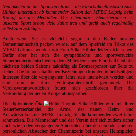
Neuigkeiten an der Sponsorenfront – die Floorballenthusiastin Silke
Hühler unterstützt ab kommender Saison den MFBC Leipzig beim
Kampf um die Medaillen. Die Chemnitzer Steuerberaterin ist
unserem Sport schon viele Jahre treu und greift auch regelmäßig
selbst zum Schläger.
Auch wenn Sie es vielleicht sogar in den Kader unserer
Damenmannschaft packen würde, auf dem Spielfeld im Trikot des
MFBC Grimma werden wir Frau Silke Hühler leider nicht sehen.
Dafür aber hat sich die sympathische und sportverrückte
Steuerberaterin entschieden, dem Mitteldeutschen Floorball Club die
nächsten beiden Saisons tatkräftig als Bronzesponsor zur Seite zu
stehen. Die freundschaftlichen Beziehungen konnten in beidseitigem
Interesse über die vergangenen Jahre stets intensiviert werden und
sind nun in ihrer Vertragsunterschrift gemündet. Die
Vereinsverantwortlichen freuen sich geschlossen über die
Verkündung der neuen Kooperationspartner.
Die diplomierte Öko
nomin Silke Hühler wird mit ihrer
Steuerberaterkanzlei die Ärmel der neuen Heim- und
Auswärtstrikots des MFBC Leipzig für die kommenden zwei Jahre
schmücken. Die Mannschaft und der Verein darf sich zudem sicher
auch wie in den vergangenen Spielzeiten über den ein oder anderen
persönlichen Abstecher der Chemnitzerin bei unseren Heimspielen