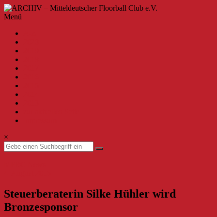
Zum
Inhalt
ARCHIV
Menü
springen
–
A-Z
Mitteldeutscher
2020
Floorball
2019
Club
2018
2017
e.V.
2016
2015
Willkommen
2014
beim
2013
MFBC
zur aktuellen Seite
–
Impressum
Archiv.
Hier
×
findest
du
Beiträge
MFBC News
bis
4. August 2016
zur
Saison
Steuerberaterin Silke Hühler wird
2019/2020.
Bronzesponsor