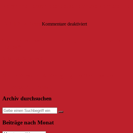
Koryphäe Persson beendet seine aktive Karriere und
…
für
16. Juli 2014
Danny
Kommentare deaktiviert
Koryphäe
Persson
beendet
Trainerdiskussionen – Teil 3: „In Grimma nichts
seine
Neues.“
aktive
Karriere
6. Juni 2016
Danny
0
und
…
Neuer Vorstand & Verlegung des Vereinssitzes
21. Februar 2015
Danny
0
Archiv durchsuchen
Beiträge nach Monat