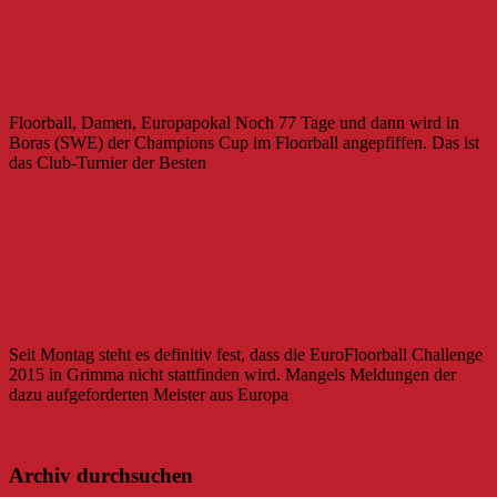
Bundesliga Damen
18. Juli 2016
18. Juli 2016
Das Ziel heißt Halbfinale
Floorball, Damen, Europapokal Noch 77 Tage und dann wird in
Boras (SWE) der Champions Cup im Floorball angepfiffen. Das ist
das Club-Turnier der Besten
Weiterlesen
Bundesliga Damen
30. Juli 2015
MFBC-Damen reisen nach Lettland
Seit Montag steht es definitiv fest, dass die EuroFloorball Challenge
2015 in Grimma nicht stattfinden wird. Mangels Meldungen der
dazu aufgeforderten Meister aus Europa
Weiterlesen
Archiv durchsuchen