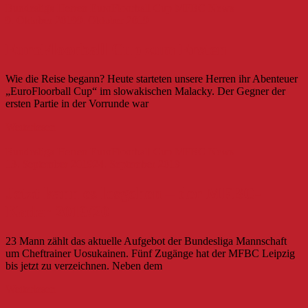
Bundesliga Herren
EuroFloorball Cup
MFBC News
9. Oktober 2019
9. Oktober 2019
EuroFloorball Cup zum Ersten
Wie die Reise begann? Heute starteten unsere Herren ihr Abenteuer
„EuroFloorball Cup“ im slowakischen Malacky. Der Gegner der
ersten Partie in der Vorrunde war
Weiterlesen
Bundesliga Herren
EuroFloorball Cup
MFBC News
13. September 2019
24. September 2019
Jetzt kann es losgehen – der MFBC-
Kader 2019/20
23 Mann zählt das aktuelle Aufgebot der Bundesliga Mannschaft
um Cheftrainer Uosukainen. Fünf Zugänge hat der MFBC Leipzig
bis jetzt zu verzeichnen. Neben dem
Weiterlesen