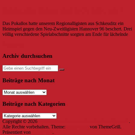
Schkeuditz fightet sich in Pokalrunde 2
Das Pokallos hatte unserem Regionalligisten aus Schkeuditz ein
Heimspiel gegen den Neu-Zweitligisten Hannover 96 beschert. Drei
völlig verschiedene Spielabschnitte sorgten am Ende für lächelnde
Weiterlesen
Archiv durchsuchen
Beiträge nach Monat
Beiträge
nach
Monat
Beiträge nach Kategorien
Beiträge
nach
Copyright © 2026
ARCHIV – Mitteldeutscher Floorball Club e.V.
.
Kategorien
Alle Rechte vorbehalten. Theme:
ColorNews
von ThemeGrill.
Präsentiert von
WordPress
.