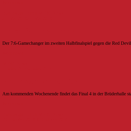
Weiterlesen
Bundesliga Herren
MFBC News
21. Mai 2019
21. Mai 2019
Hausaufgaben gemacht!
Der 7:6-Gamechanger im zweiten Halbfinalspiel gegen die Red Devils
Weiterlesen
MFBC News
3. März 2019
6. März 2019
Final 4 steht vor der Tür!
Am kommenden Wochenende findet das Final 4 in der Brüderhalle stat
Weiterlesen
Bundesliga Herren
MFBC News
29. Oktober 2018
30. Oktober 2018