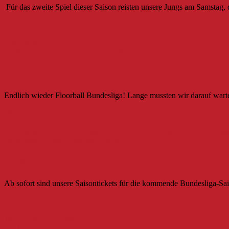
Für das zweite Spiel dieser Saison reisten unsere Jungs am Samstag, 
Weiterlesen
Bundesliga Herren
11. September 2018
11. September 2018
TV Lilienthal vs MFBC Leipzig
Endlich wieder Floorball Bundesliga! Lange mussten wir darauf war
Weiterlesen
Bundesliga Damen
Bundesliga Herren
Herren Großfeld
MFBC New
23. August 2018
4. September 2018
Saisontickets 2018/2019
Ab sofort sind unsere Saisontickets für die kommende Bundesliga-S
Weiterlesen
Jugend
MFBC News
24. Juli 2018
3. August 2018