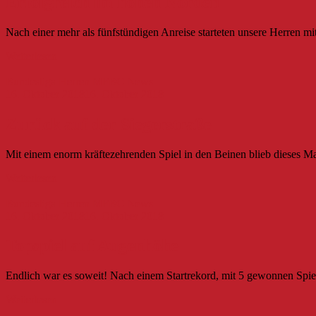
Erfolgreich im hohen Norden
Nach einer mehr als fünfstündigen Anreise starteten unsere Herren mit
Weiterlesen
Bundesliga Herren
MFBC News
16. Oktober 2018
16. Oktober 2018
Zurück auf der Siegerstraße
Mit einem enorm kräftezehrenden Spiel in den Beinen blieb dieses M
Weiterlesen
Bundesliga Herren
MFBC News
16. Oktober 2018
16. Oktober 2018
Topspiel auf Augenhöhe
Endlich war es soweit! Nach einem Startrekord, mit 5 gewonnen Spi
Weiterlesen