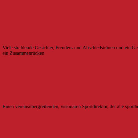
Weiterlesen
MFBC News
26. Juni 2018
FloorballvereinTes Sommerfest
Viele strahlende Gesichter, Freuden- und Abschiedstränen und ein 
ein Zusammenrücken
Weiterlesen
MFBC News
12. Juni 2018
MFBC im Interview mit seinem neuen Spo
Einen vereinsübergreifenden, visionären Sportdirektor, der alle sport
Weiterlesen
Jugend
MFBC News
11. Juni 2018