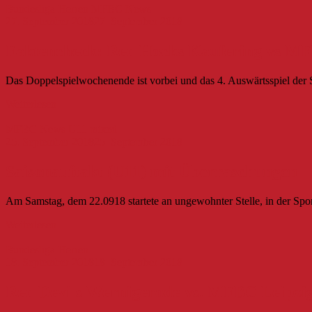
Bundesliga Herren
MFBC News
27. September 2018
27. September 2018
Faktencheck: Red Hocks Kaufering vs M
Das Doppelspielwochenende ist vorbei und das 4. Auswärtsspiel der 
Weiterlesen
MFBC News
U11 mixed
25. September 2018
25. September 2018
Saisonauftakt (U11) mit Überraschungen
Am Samstag, dem 22.0918 startete an ungewohnter Stelle, in der Sport
Weiterlesen
Bundesliga Herren
18. September 2018
18. September 2018
Red Devils Wernigerode vs. MFBC Leipzi