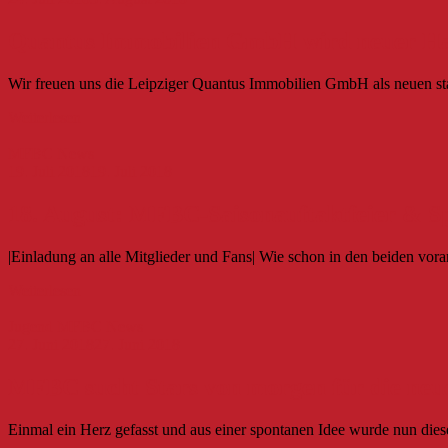
Quantus Immobilien GmbH wird neuer H
Wir freuen uns die Leipziger Quantus Immobilien GmbH als neuen sta
Weiterlesen
MFBC News
19. Juli 2018
19. Juli 2018
18. August: MFBC-Saisonauftaktfeier & S
|Einladung an alle Mitglieder und Fans| Wie schon in den beiden vor
Weiterlesen
Jugend
MFBC News
27. Juni 2018
27. Juni 2018
MFBC sucht Stars von morgen für die neu
Einmal ein Herz gefasst und aus einer spontanen Idee wurde nun d