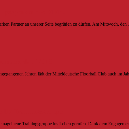
auptsponsor des MFBC
rken Partner an unserer Seite begrüßen zu dürfen. Am Mittwoch, den 
ponsorenlauf 2018
angegangenen Jahren lädt der Mitteldeutsche Floorball Club auch im Ja
e U7 Trainingsgruppe
iese nagelneue Trainingsgruppe ins Leben gerufen. Dank dem Engagem