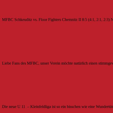
MFBC Schkeuditz fightet sich dank BigPoin
MFBC Schkeuditz vs. Floor Fighters Chemnitz II 8:5 (4:1, 2:1, 2:3) N
Weiterlesen
Bundesliga Damen
Bundesliga Herren
MFBC News
4. Februar 2020
3. Februar 2020
MFBC-Kartenaktion für Final Four
Liebe Fans des MFBC, unser Verein möchte natürlich einen stimmgew
Weiterlesen
Jugend
MFBC News
21. November 2019
21. November 2019
Großartige Steigerung bringt Sieg über W
Die neue U 11 – Kleinfeldliga ist so ein bisschen wie eine Wundertüte