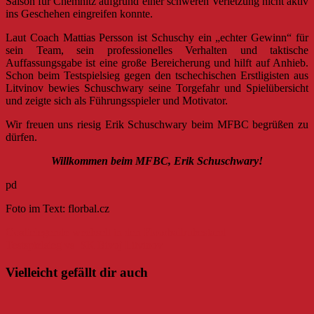
Saison für Chemnitz aufgrund einer schweren Verletzung nicht aktiv
ins Geschehen eingreifen konnte.
Laut Coach Mattias Persson ist Schuschy ein „echter Gewinn“ für
sein Team, sein professionelles Verhalten und taktische
Auffassungsgabe ist eine große Bereicherung und hilft auf Anhieb.
Schon beim Testspielsieg gegen den tschechischen Erstligisten aus
Litvinov bewies Schuschwary seine Torgefahr und Spielübersicht
und zeigte sich als Führungsspieler und Motivator.
Wir freuen uns riesig Erik Schuschwary beim MFBC begrüßen zu
dürfen.
Willkommen beim MFBC, Erik Schuschwary!
pd
Foto im Text: florbal.cz
Beitragsnavigation
Goalielegende wechselt in den Floorballruhestand
Testspielsieg vs. SK Bivoj Litvinov
Vielleicht gefällt dir auch