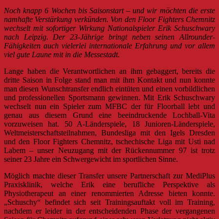
Noch knapp 6 Wochen bis Saisonstart – und wir möchten die erste
namhafte Verstärkung verkünden. Von den Floor Fighters Chemnitz
wechselt mit sofortiger Wirkung Nationalspieler Erik Schuschwary
nach Leipzig. Der 23-Jährige bringt neben seinen Allrounder-
Fähigkeiten auch vielerlei internationale Erfahrung und vor allem
viel gute Laune mit in die Messestadt.
Lange haben die Verantwortlichen an ihm gebaggert, bereits die
dritte Saison in Folge stand man mit ihm Kontakt und nun konnte
man diesen Wunschtransfer endlich eintüten und einen vorbildlichen
und professionellen Sportsmann gewinnen. Mit Erik Schuschwary
wechselt nun ein Spieler zum MFBC der für Floorball lebt und
genau
aus diesem Grund eine beeindruckende Lochball-Vita
vorzuweisen hat. 50 A-Länderspiele, 18 Junioren-Länderspiele,
Weltmeisterschaftsteilnahmen, Bundesliga mit den Igels Dresden
und den Floor Fighters Chemnitz, tschechische Liga mit Usti nad
Labem – unser Neuzugang mit der Rückennummer 97 ist trotz
seiner 23 Jahre ein Schwergewicht im sportlichen Sinne.
Möglich machte dieser Transfer unsere Partnerschaft zur MediPlus
Praxisklinik, welche Erik eine berufliche Perspektive als
Physiotherapeut an einer renommierten Adresse bieten konnte.
„Schuschy“ befindet sich seit Trainingsauftakt voll im Training,
nachdem er leider in der entscheidenden Phase der vergangenen