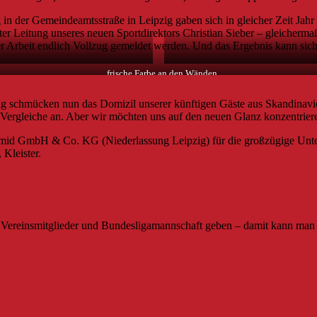
in der Gemeindeamtsstraße in Leipzig gaben sich in gleicher Zeit Jah
ter Leitung unseres neuen Sportdirektors Christian Sieber – gleichermaß
 Arbeit endlich Vollzug gemeldet werden. Und das Ergebnis kann sich
…frische Farbe an den Wänden.
g schmücken nun das Domizil unserer künftigen Gäste aus Skandinavie
r-Vergleiche an. Aber wir möchten uns auf den neuen Glanz konzentrier
mid GmbH & Co. KG (Niederlassung Leipzig) für die großzügige Unters
 Kleister.
er Vereinsmitglieder und Bundesligamannschaft geben – damit kann ma