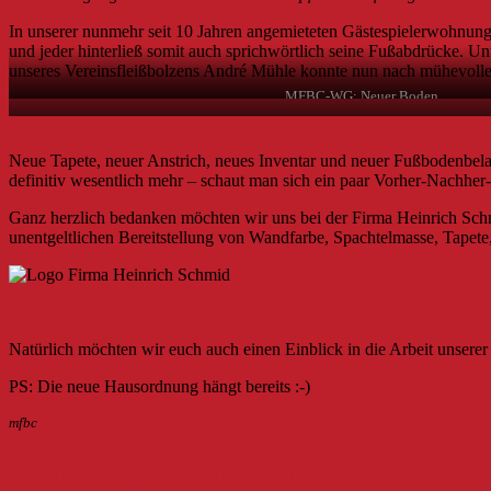
In unserer nunmehr seit 10 Jahren angemieteten Gästespielerwohnung 
und jeder hinterließ somit auch sprichwörtlich seine Fußabdrücke. Un
unseres Vereinsfleißbolzens André Mühle konnte nun nach mühevoller
MFBC-WG: Neuer Boden…
Neue Tapete, neuer Anstrich, neues Inventar und neuer Fußbodenbela
definitiv wesentlich mehr – schaut man sich ein paar Vorher-Nachhe
Ganz herzlich bedanken möchten wir uns bei der Firma Heinrich Sch
unentgeltlichen Bereitstellung von Wandfarbe, Spachtelmasse, Tapete,
www.heinrich-schmid.de
Natürlich möchten wir euch auch einen Einblick in die Arbeit unser
PS: Die neue Hausordnung hängt bereits :-)
mfbc
Beitragsnavigation
MediPlus Praxisklinik verlängert die Partnerschaft mit dem MFBC
Otto Fält und Tomaš Novotný kehren zurück in die Heimat