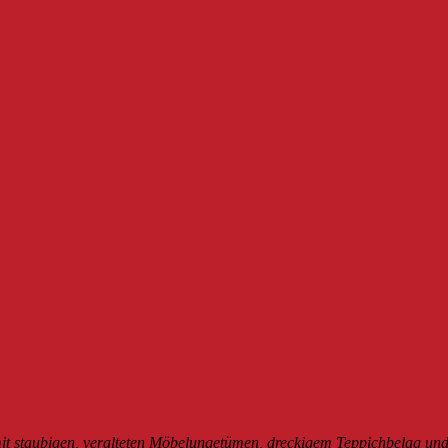
it staubigen, veralteten Möbelungetümen, dreckigem Teppichbelag und