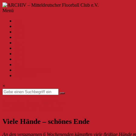
Zum
Inhalt
ARCHIV
Menü
springen
–
A-Z
Mitteldeutscher
2020
Floorball
2019
Club
2018
2017
e.V.
2016
2015
Willkommen
2014
beim
2013
MFBC
zur aktuellen Seite
–
Impressum
Archiv.
Hier
×
findest
du
Beiträge
Bundesliga Herren
MFBC News
bis
11. August 2018
9. August 2018
zur
Saison
Viele Hände – schönes Ende
2019/2020.
An den vergangenen 6 Wochenenden kämpften viele fleißige Hände m