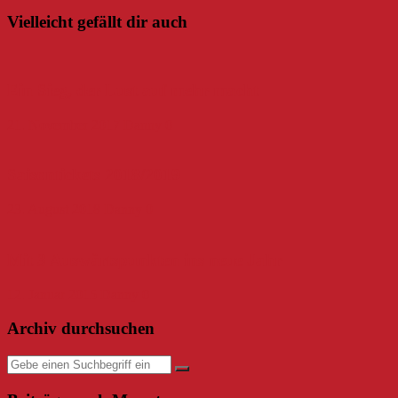
Vielleicht gefällt dir auch
Ein Sieg, der Lust auf mehr macht
21. November 2017
Danny
0
Saisontickets 2018/2019
23. August 2018
Danny
0
Mit 3 Auswärtspunkten ins neue Jahr
12. Januar 2015
Danny
0
Archiv durchsuchen