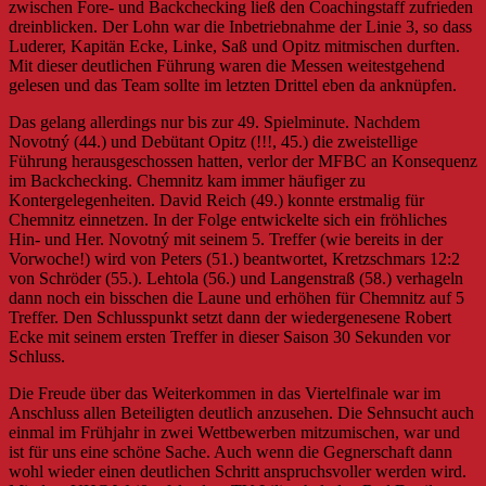
zwischen Fore- und Backchecking ließ den Coachingstaff zufrieden
dreinblicken. Der Lohn war die Inbetriebnahme der Linie 3, so dass
Luderer, Kapitän Ecke, Linke, Saß und Opitz mitmischen durften.
Mit dieser deutlichen Führung waren die Messen weitestgehend
gelesen und das Team sollte im letzten Drittel eben da anknüpfen.
Das gelang allerdings nur bis zur 49. Spielminute. Nachdem
Novotný (44.) und Debütant Opitz (!!!, 45.) die zweistellige
Führung herausgeschossen hatten, verlor der MFBC an Konsequenz
im Backchecking. Chemnitz kam immer häufiger zu
Kontergelegenheiten. David Reich (49.) konnte erstmalig für
Chemnitz einnetzen. In der Folge entwickelte sich ein fröhliches
Hin- und Her. Novotný mit seinem 5. Treffer (wie bereits in der
Vorwoche!) wird von Peters (51.) beantwortet, Kretzschmars 12:2
von Schröder (55.). Lehtola (56.) und Langenstraß (58.) verhageln
dann noch ein bisschen die Laune und erhöhen für Chemnitz auf 5
Treffer. Den Schlusspunkt setzt dann der
wiedergenesene Robert
Ecke mit seinem ersten Treffer in dieser Saison 30 Sekunden vor
Schluss.
Die Freude über das Weiterkommen in das Viertelfinale war im
Anschluss allen Beteiligten deutlich anzusehen. Die Sehnsucht auch
einmal im Frühjahr in zwei Wettbewerben mitzumischen, war und
ist für uns eine schöne Sache. Auch wenn die Gegnerschaft dann
wohl wieder einen deutlichen Schritt anspruchsvoller werden wird.