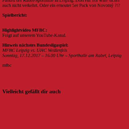
Parkett der Rabet-Sporthalle in Leipzig. Dort ein Tor wäre sicher
auch nicht verkehrt. Oder ein erneuter 5er Pack von Novotný ?!?
Spielbericht:
https://fvd.saisonmanager.de/index.php?seite=game&game=12870
Highlightvideo MFBC:
Folgt auf unserem YouTube-Kanal.
Hinweis nächstes Bundesligaspiel:
MFBC Leipzig vs. UHC Weißenfels
Sonntag, 17.12.2017 – 16.00 Uhr – Sporthalle am Rabet, Leipzig
mfbc
Beitragsnavigation
Ein Hoch auf die Tradition?
Nichts für Hamster!
Vielleicht gefällt dir auch
Unwetterwarnung!
30. November 2017
Danny
0