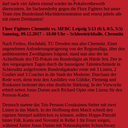
darf nach vier Jahren einmal wieder im Pokalwettbewerb
überwintern. Im Sachsenderby gegen die Floor Fighters bot unser
Team eine Bundesland-Machtdemonstration und erneut jubeln alle
mit einem Debütanten!
Floor Fighters Chemnitz vs. MFBC Leipzig 5:13 (0:3, 0:5, 5:5)
Samstag, 09.12.2017 – 18.00 Uhr – Schlossteichhalle, Chemnitz
Nach Freilos, Hochdahl, TU Dresden nun also Chemnitz. Einer
angenehmen Anforderungsteigerung von der Regionalliga, über den
ambitionierten Zweitligisten folgend, stand nun also der im
Achtelfinale des FD-Pokals ein Bundesligist als Hürde fest. Der in
den vergangenen Tagen durch die hauseigene Talenteschmiede in
Schkeuditz aufgeforstete Bundesligakader reiste mit 3 Linien, 2
Goalies und 3 Coaches in die Stadt der Moderne. Durchaus der
Rede wert, denn trotz den Ausfällen von Gühlke, Flemmig und
Ronkanen bedeutet dies eine deutliche Stärkung. In der Vorwoche
erhielt neben Jonas Damm auch Richard Opitz eine Lizenz für den
Persson-Kader.
Dennoch startete das Trio Persson-Uosukainen-Sieber mit zwei
Linien in das Match. In der Hoffnung dem Match schnell den
eigenen Stempel aufdrücken zu können, sollten Hoppe-Patzold
hinter Fält, Kanta und Novotný in Reihe 1 für Feuer sorgen,
während Junior Jonas Damm mit Nationalspieler Schuschwary