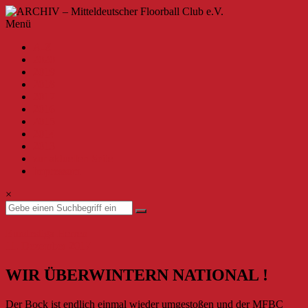
Zum
Inhalt
ARCHIV
Menü
springen
–
A-Z
Mitteldeutscher
2020
Floorball
2019
Club
2018
2017
e.V.
2016
2015
Willkommen
2014
beim
2013
MFBC
zur aktuellen Seite
–
Impressum
Archiv.
Hier
×
findest
du
Beiträge
Bundesliga Herren
bis
11. Dezember 2017
zur
Saison
WIR ÜBERWINTERN NATIONAL !
2019/2020.
Der Bock ist endlich einmal wieder umgestoßen und der MFBC