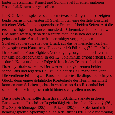
hinter Kretzschmar, Kunert und Schönnagel für einen sauberen
Rosenthal-Kasten sorgen sollten.
Im K.O.-Modus spielt es sich eben etwas behäbiger und so zeigten
beide Teams in den ersten 10 Spielminuten eine dürftige Leistung
mit einer Vielzahl konsequenzloser Fehler auf beiden Seiten. Auf die
ersten richtigen Torchancen musste das Chemnitzer Publikum etwa
6 Minuten warten, denn dann spürte man, dass sich der MFBC
gefunden hatte. Aus einem immer ruhiger vorgetragenen
Spielaufbau heraus, stieg der Druck auf das gegnerische Tor. Fein
freigespielt von Kanta netzt Hoppe zur 1:0 Führung (7.). Der frühe
Druck auf die Floor-Fighters-Verteidigung sorgte nun auch vermehrt
für gute Balleroberungen. In der 12. Spielminute erhöht erneut Linie
1 durch Kanta und in der Folge hält sich das Team nach einer
Novontý-Strafe schadlos. Der wiederum bügelt seinen Fehler
schnell aus und legt den Ball zu Fält, der das 3:0 markieren kann.
Die verdiente Führung zur Pause beinhaltete allerdings auch einiges
Glück, denn einige gefährliche Konterläufe der Heimmannschaft
konnten zum Scheitern gebracht werden, so dass Rosenthal bei
seiner „Heimkehr“ (noch) nicht hinter sich greifen musste.
Das zweite Drittel sollte dann das mit Abstand stärkste in dieser
Partie werden. In schöner Regelmäßigkeit schraubten Novotný (26.,
31., 33.), Schönnagel (28.) und Patzold (29.) den Spielstand mit fein
herausgespielten Spielzügen auf ein deutliches 8:0. Die Abstimmung