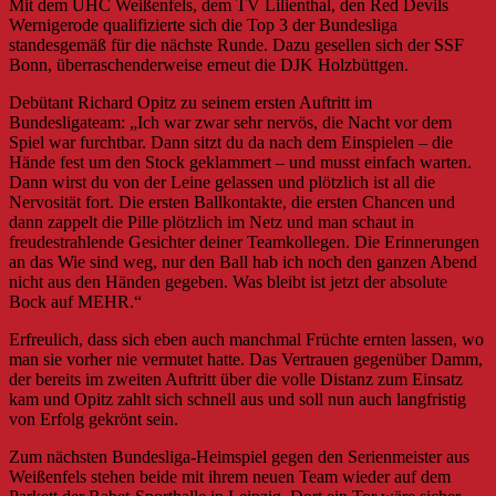
Mit dem UHC Weißenfels, dem TV Lilienthal, den Red Devils
Wernigerode qualifizierte sich die Top 3 der Bundesliga
standesgemäß für die nächste Runde. Dazu gesellen sich der SSF
Bonn, überraschenderweise erneut die DJK Holzbüttgen.
Debütant Richard Opitz zu seinem ersten Auftritt im
Bundesligateam: „Ich war zwar sehr nervös, die Nacht vor dem
Spiel war furchtbar. Dann sitzt du da nach dem Einspielen – die
Hände fest um den Stock geklammert – und musst einfach warten.
Dann wirst du von der Leine gelassen und plötzlich ist all die
Nervosität fort. Die ersten Ballkontakte, die ersten Chancen und
dann zappelt die Pille plötzlich im Netz und man schaut in
freudestrahlende Gesichter deiner Teamkollegen. Die Erinnerungen
an das Wie sind weg, nur den Ball hab ich noch den ganzen Abend
nicht aus den Händen gegeben. Was bleibt ist jetzt der absolute
Bock auf MEHR.“
Erfreulich, dass sich eben auch manchmal Früchte ernten lassen, wo
man sie vorher nie vermutet hatte. Das Vertrauen gegenüber Damm,
der bereits im zweiten Auftritt über die volle Distanz zum Einsatz
kam und Opitz zahlt sich schnell aus und soll nun auch langfristig
von Erfolg gekrönt sein.
Zum nächsten Bundesliga-Heimspiel gegen den Serienmeister aus
Weißenfels stehen beide mit ihrem neuen Team wieder auf dem