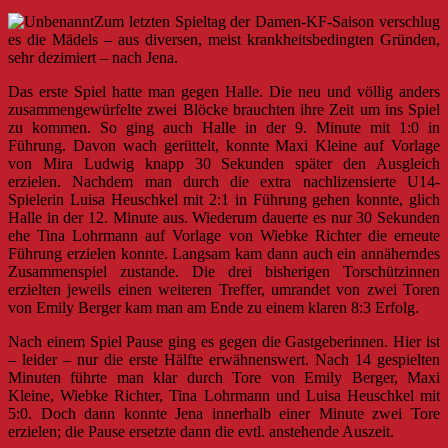
Zum letzten Spieltag der Damen-KF-Saison verschlug
es die Mädels – aus diversen, meist krankheitsbedingten Gründen,
sehr dezimiert – nach Jena.
Das erste Spiel hatte man gegen Halle. Die neu und völlig anders
zusammengewürfelte zwei Blöcke brauchten ihre Zeit um ins Spiel
zu kommen. So ging auch Halle in der 9. Minute mit 1:0 in
Führung. Davon wach gerüttelt, konnte Maxi Kleine auf Vorlage
von Mira Ludwig knapp 30 Sekunden später den Ausgleich
erzielen. Nachdem man durch die extra nachlizensierte U14-
Spielerin Luisa Heuschkel mit 2:1 in Führung gehen konnte, glich
Halle in der 12. Minute aus. Wiederum dauerte es nur 30 Sekunden
ehe Tina Lohrmann auf Vorlage von Wiebke Richter die erneute
Führung erzielen konnte. Langsam kam dann auch ein annäherndes
Zusammenspiel zustande. Die drei bisherigen Torschützinnen
erzielten jeweils einen weiteren Treffer, umrandet von zwei Toren
von Emily Berger kam man am Ende zu einem klaren 8:3 Erfolg.
Nach einem Spiel Pause ging es gegen die Gastgeberinnen. Hier ist
– leider – nur die erste Hälfte erwähnenswert. Nach 14 gespielten
Minuten führte man klar durch Tore von Emily Berger, Maxi
Kleine, Wiebke Richter, Tina Lohrmann und Luisa Heuschkel mit
5:0. Doch dann konnte Jena innerhalb einer Minute zwei Tore
erzielen; die Pause ersetzte dann die evtl. anstehende Auszeit.