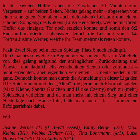
In der zweiten Hälfte sahen die Zuschauer 20 Minuten zum
Vergessen – auf beiden Seiten. Nichts gelang mehr – abgesehen von
einer sehr guten (vor allem auch defensiven) Leistung und einem
schönen Sologang des Kükens (Luisa Heuschkel), welche mit Ihrem
Treffer das einzigste Tor noch erzielen konnte und somit den 6:2
Endstand markierte. Lobenswert jedoch die Leistung von U14-
Torfrau Justine Werner, welche ihr Team mehrmals retten konnte.
Fazit: Zwei Siege beim letzten Spieltag, Platz 6 noch erkämpft.
Den Coaches schwebte zu Beginn der Saison ein Platz im Mittelfeld
vor, dies gelang aufgrund der anfänglichen „Zurückhaltung und
Ängste“ und dadurch teils verschenkten Siegen oder zumindest –
nicht erreichten, aber eigentlich verdienten – Unentschieden nicht
ganz. Dennoch konnte man durch die Anmeldung in dieser Liga den
U17 Spielerinnen und den „Alten“, die gerne noch Floorball spielen
(Maxi Kleine, Sandra Graichen und Ulrike Czerny) noch zu (mehr)
Spielzeiten verhelfen und da man meist mit einem Sieg und einer
Niederlage nach Hause fuhr, hatte man auch – fast – immer ein
Erfolgserlebnis dabei.
WR
Justine Werner (T) (0 Tore/0 Assist), Emily Berger (2/0), Maxi
Kleine (3/1), Wiebke Richter (1/1), Tina Lohrmann (4/1), Luisa
Heuschkel (3/0), Mira Ludwig (0/1)