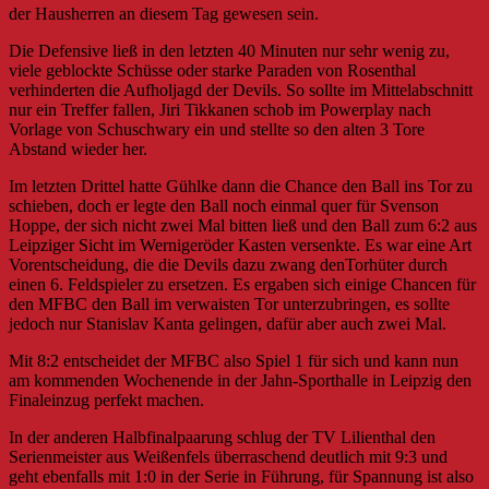
der Hausherren an diesem Tag gewesen sein.
Die Defensive ließ in den letzten 40 Minuten nur sehr wenig zu,
viele geblockte Schüsse oder starke Paraden von Rosenthal
verhinderten die Aufholjagd der Devils. So sollte im Mittelabschnitt
nur ein Treffer fallen, Jiri Tikkanen schob im Powerplay nach
Vorlage von Schuschwary ein und stellte so den alten 3 Tore
Abstand wieder her.
Im letzten Drittel hatte Gühlke dann die Chance den Ball ins Tor zu
schieben, doch er legte den Ball noch einmal quer für Svenson
Hoppe, der sich nicht zwei Mal bitten ließ und den Ball zum 6:2 aus
Leipziger Sicht im Wernigeröder Kasten versenkte. Es war eine Art
Vorentscheidung, die die Devils dazu zwang denTorhüter durch
einen 6. Feldspieler zu ersetzen. Es ergaben sich einige Chancen für
den MFBC den Ball im verwaisten Tor unterzubringen, es sollte
jedoch nur Stanislav Kanta gelingen, dafür aber auch zwei Mal.
Mit 8:2 entscheidet der MFBC also Spiel 1 für sich und kann nun
am kommenden Wochenende in der Jahn-Sporthalle in Leipzig den
Finaleinzug perfekt machen.
In der anderen Halbfinalpaarung schlug der TV Lilienthal den
Serienmeister aus Weißenfels überraschend deutlich mit 9:3 und
geht ebenfalls mit 1:0 in der Serie in Führung, für Spannung ist also