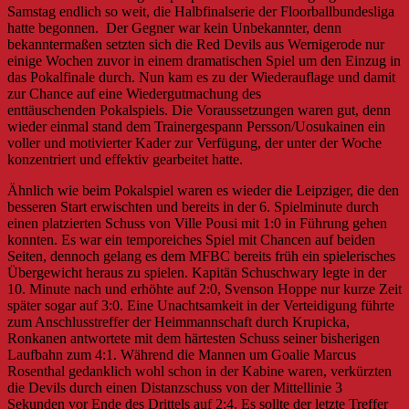
Samstag endlich so weit, die Halbfinalserie der Floorballbundesliga
hatte begonnen. Der Gegner war kein Unbekannter, denn
bekanntermaßen setzten sich die Red Devils aus Wernigerode nur
einige Wochen zuvor in einem dramatischen Spiel um den Einzug in
das Pokalfinale durch. Nun kam es zu der Wiederauflage und damit
zur Chance auf eine Wiedergutmachung des
enttäuschenden Pokalspiels. Die Voraussetzungen waren gut, denn
wieder einmal stand dem Trainergespann Persson/Uosukainen ein
voller und motivierter Kader zur Verfügung, der unter der Woche
konzentriert und effektiv gearbeitet hatte.
Ähnlich wie beim Pokalspiel waren es wieder die Leipziger, die den
besseren Start erwischten und bereits in der 6. Spielminute durch
einen platzierten Schuss von Ville Pousi mit 1:0 in Führung gehen
konnten. Es war ein temporeiches Spiel mit Chancen auf beiden
Seiten, dennoch gelang es dem MFBC bereits früh ein spielerisches
Übergewicht heraus zu spielen. Kapitän Schuschwary legte in der
10. Minute nach und erhöhte auf 2:0, Svenson Hoppe nur kurze Zeit
später sogar auf 3:0. Eine Unachtsamkeit in der Verteidigung führte
zum Anschlusstreffer der Heimmannschaft durch Krupicka,
Ronkanen antwortete mit dem härtesten Schuss seiner bisherigen
Laufbahn zum 4:1. Während die Mannen um Goalie Marcus
Rosenthal gedanklich wohl schon in der Kabine waren, verkürzten
die Devils durch einen Distanzschuss von der Mittellinie 3
Sekunden vor Ende des Drittels auf 2:4. Es sollte der letzte Treffer