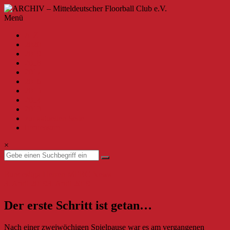
Zum
Inhalt
ARCHIV
Menü
springen
–
A-Z
Mitteldeutscher
2020
Floorball
2019
Club
2018
2017
e.V.
2016
2015
Willkommen
2014
beim
2013
MFBC
zur aktuellen Seite
–
Impressum
Archiv.
Hier
×
findest
du
Beiträge
Bundesliga Herren
MFBC News
bis
3. April 2019
3. April 2019
zur
Saison
Der erste Schritt ist getan…
2019/2020.
Nach einer zweiwöchigen Spielpause war es am vergangenen