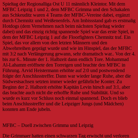
Spieltag der Regionalliga Ost U 11 männlich Kleintor. Mit dem
MFBC Leipzig 1 und 2, dem MFBC Grimma und den Schakalen
aus Schkeuditz waren 4 Teams der MFBC-Vereine dabei, ergänzt
durch Chemnitz und Weißenenfels. Am Imbissstand gab es erstmalig
Hotdogs (dem Vernehmen nach beim nächsten Spieltag wieder
dabei) und das einzig richtig spannende Spiel war das erste Spiel, in
dem der MFBC Leipzig 1 auf die Floorfighters Chemnitz traf. Ein
Spiel, das vor allem von den letzten Männern und den
Abwehrreihen geprägt wurde und wie im Hinspiel, das der MFBC
mit 3:2 nach Verlängerung gewann, sehr dramatisch war.. Von der 4.
bis zur 6.. Minute der 1. Halbzeit dann endlich Tore. Mohammad
Al-Lahamm eröffnete den Torreigen und brachte den MFBC in
Führung. Arvid Heistermann erhöhte auf 2:0 und postwendend
folgte der Anschlusstreffer. Dann war wieder lange Ruhe, aber die
Südwestsachsen setzten immer wieder gefährliche Konter. Zu
Beginn der 2. Halbzeit erhöhte Kapitän Levin hirsch auf 3:1, aber
das brachte auch nicht die erhoffte Ruhe und Stabilität. Und so
wurde es kurz vor Schluss noch einmal spannend. Doch es blieb
beim Anschlusstreffer und die Leipziger Jungs (und Mädchen)
konnten am Ende jubeln.
MFBC – Duell zwischen Grimma und Leipzig
Die Grimmaer hatten einen schwarzen Tag erwischt und verloren