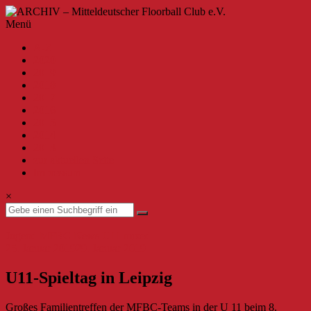
Zum
Inhalt
ARCHIV
Menü
springen
–
A-Z
Mitteldeutscher
2020
Floorball
2019
Club
2018
2017
e.V.
2016
2015
Willkommen
2014
beim
2013
MFBC
zur aktuellen Seite
–
Impressum
Archiv.
Hier
×
findest
du
Beiträge
Jugend
MFBC News
U11 mixed
bis
25. Januar 2019
29. Januar 2019
zur
Saison
U11-Spieltag in Leipzig
2019/2020.
Großes Familientreffen der MFBC-Teams in der U 11 beim 8.