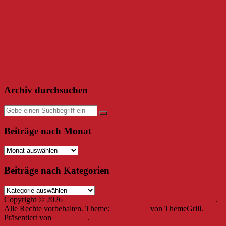
Zurück auf der Siegerstraße
16. Oktober 2018
Danny
0
Frohe Weihnachten
23. Dezember 2017
Danny
0
Archiv durchsuchen
Beiträge nach Monat
Beiträge
nach
Monat
Beiträge nach Kategorien
Beiträge
nach
Copyright © 2026
ARCHIV – Mitteldeutscher Floorball Club e.V.
.
Kategorien
Alle Rechte vorbehalten. Theme:
ColorNews
von ThemeGrill.
Präsentiert von
WordPress
.