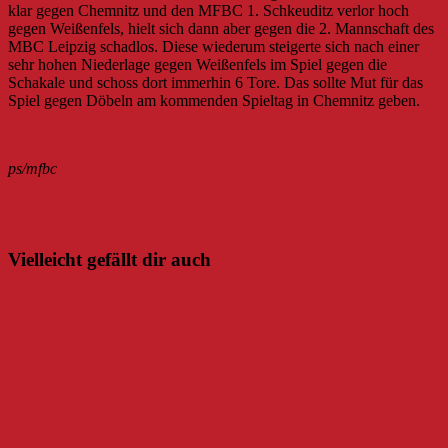
klar gegen Chemnitz und den MFBC 1. Schkeuditz verlor hoch
gegen Weißenfels, hielt sich dann aber gegen die 2. Mannschaft des
MBC Leipzig schadlos. Diese wiederum steigerte sich nach einer
sehr hohen Niederlage gegen Weißenfels im Spiel gegen die
Schakale und schoss dort immerhin 6 Tore. Das sollte Mut für das
Spiel gegen Döbeln am kommenden Spieltag in Chemnitz geben.
ps/mfbc
Beitragsnavigation
Mit Sand im Getriebe
8. Sieg in Folge vor Spitzenspiel
Vielleicht gefällt dir auch
So unberechenbar und grausam kann Floorball
sein!
2. März 2016
Danny
0