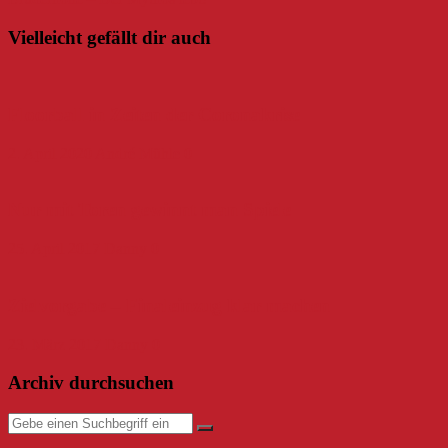
Vielleicht gefällt dir auch
Floorball in Zeiten der Coronakrise
2. April 2020
André Mühle
0
Nur mit Toren gewinnt man Spiele
25. April 2017
Danny
0
Zielvorgabe – Finaleinzug klar machen
23. März 2017
Danny
0
Archiv durchsuchen