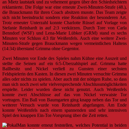
an Mietz lautstark und zu vehement gegen über den Schiedsrichtern
reklamierte. Die Folge war eine erneute Zwei-Minuten-Strafe (48.),
die Brauckmann für ihren Coach absitzen musste. Das Team zeigte
sich nicht beeindruckt sondern eine Reaktion der besonderen Art.
Trotz erneuter Unterzahl konnte Charlotte Rüssel auf Vorlage von
Stefanie Reinhardt in auf 2:3 verkürzen. Durch Tore von Carla
Benndorf (WSF) und Lena-Marie Lübker (GRM) stand es sechs
Minuten vor Schluss 4:3 für Weißenfels. Auch eine weitere Zwei-
Minuten-Strafe gegen Brauckmann wegen vermeintlichen Haltens
(14:34) überstand Grimma ohne Gegentor.
Zwei Minuten vor Ende des Spieles nahm Kühne eine Auszeit und
stellte die Seinen auf ein 6:5-Überzahlspiel auf. Grimma hatte
Ballbesitz und Nickel verließ zu Gunsten einer sechsten
Feldspielerin den Kasten. In diesen zwei Minuten versuchte Grimma
alles oder nichts zu spielen. Aber auch mit der nötigen Ruhe, so dass
man sich noch zwei sehr vielversprechende Abschlussmöglichkeiten
erspielte. Leider wurden diese nicht genutzt. Auch Weißenfels
konnte zwei Abschlüsse auf das von Nickel verwaiste Tor
vortragen. Ein Ball von Baumgarten ging knapp neben das Tor und
weiterer Versuch wurde von Reinhardt abgefangen. Am Ende
konnte Weißenfels nach einem spannenden und sehr intensiven
Spiel den knappen Ein-Tor-Vorsprung über die Zeit retten.
Man konnte erneut feststellen, welches Potential in beiden