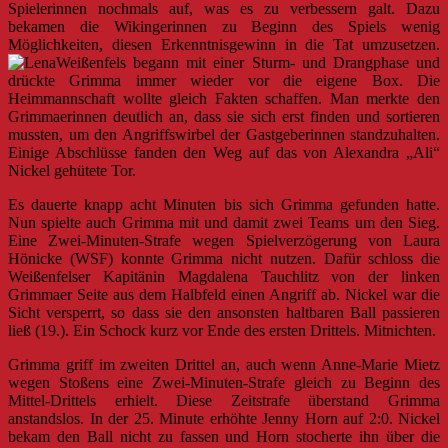
Spielerinnen nochmals auf, was es zu verbessern galt. Dazu
bekamen die Wikingerinnen zu Beginn des Spiels wenig
Möglichkeiten, diesen Erkenntnisgewinn in die Tat umzusetzen.
Weißenfels begann mit einer Sturm- und Drangphase und
drückte Grimma immer wieder vor die eigene Box. Die
Heimmannschaft wollte gleich Fakten schaffen. Man merkte den
Grimmaerinnen deutlich an, dass sie sich erst finden und sortieren
mussten, um den Angriffswirbel der Gastgeberinnen standzuhalten.
Einige Abschlüsse fanden den Weg auf das von Alexandra „Ali“
Nickel gehütete Tor.
Es dauerte knapp acht Minuten bis sich Grimma gefunden hatte.
Nun spielte auch Grimma mit und damit zwei Teams um den Sieg.
Eine Zwei-Minuten-Strafe wegen Spielverzögerung von Laura
Hönicke (WSF) konnte Grimma nicht nutzen. Dafür schloss die
Weißenfelser Kapitänin Magdalena Tauchlitz von der linken
Grimmaer Seite aus dem Halbfeld einen Angriff ab. Nickel war die
Sicht versperrt, so dass sie den ansonsten haltbaren Ball passieren
ließ (19.). Ein Schock kurz vor Ende des ersten Drittels. Mitnichten.
Grimma griff im zweiten Drittel an, auch wenn Anne-Marie Mietz
wegen Stoßens eine Zwei-Minuten-Strafe gleich zu Beginn des
Mittel-Drittels erhielt. Diese Zeitstrafe überstand Grimma
anstandslos. In der 25. Minute erhöhte Jenny Horn auf 2:0. Nickel
bekam den Ball nicht zu fassen und Horn stocherte ihn über die