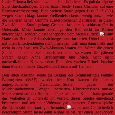
Linie. Grimma ließ sich davon auch nicht beirren. Es galt das eigene
Spiel durchzubringen. Dabei hatten beide Teams Chancen auf eine
Resultatsverbesserung. Eine weitere Strafe gegen Lisa Glaß (30.)
wegen Stockschlags konnte Weißenfels ebenso wenig nutzen, wie
die weiteren gegen Grimma ausgesprochenen Zeitstrafen. In dieser
Zwei-Minuten-Strafe gelang Grimma fast der Anschlusstreffer in
Unterzahl. Mietz konnte allerdings den Ball nicht im Kasten
unterbringen, sondern dieser schepperte vom Metall zurück.
Hatte das Berliner Schiedsrichtergespann im ersten Drittel zumeist
mit ihren Entscheidungen richtig gelegen, griff man dann mehr und
mehr in das Spiel mit Zwei-Minuten-Strafen ein. Waren die ersten
Strafen auf beiden Seiten noch vertretbar, so waren die späteren
Strafen gegen Anna Brauckmann und Mietz nicht mehr
nachvollziehbar. Kurz vor dem Ende des zweiten Drittels brachte
dann Mietz mit einer Einzelaktion Grimma auf 1:2 heran.
Den alten Abstand stellte zu Beginn des Schlussdrittels Pauline
Baumgarten (WSF) wieder her. Nun kamen die bereits
angesprochenen Zweiminuten-Strafen gegen die
Muldenstädterinnen. Wegen überharten Körpereinsatzes musste
Mietz erneut auf der Strafbank Platz nehmen. Kühne hatte gerade
das Verhalten in Unterzahl im Vorfeld dieses Spieles eingehend
besprochen und mit einer Videoanalyse untersetzt. Grimma spielte
die Unterzahl konstant gut herunter.
Die sicherlich
berechtigste Strafe fasste dann Kühne selbst, der einen Bodycheck