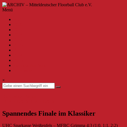
Zum
Inhalt
ARCHIV
Menü
springen
–
A-Z
Mitteldeutscher
2020
Floorball
2019
Club
2018
2017
e.V.
2016
2015
Willkommen
2014
beim
2013
MFBC
zur aktuellen Seite
–
Impressum
Archiv.
Hier
×
findest
du
Beiträge
Bundesliga Damen
bis
18. April 2016
18. April 2016
zur
Saison
Spannendes Finale im Klassiker
2019/2020.
UHC Sparkasse Weißenfels – MFBC Grimma 4:3 (1:0, 1:1, 2:2)