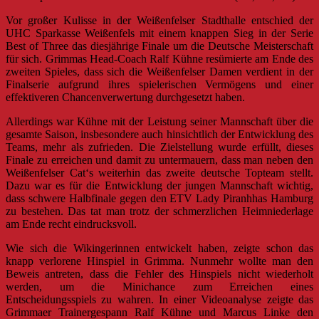
Vor großer Kulisse in der Weißenfelser Stadthalle entschied der
UHC Sparkasse Weißenfels mit einem knappen Sieg in der Serie
Best of Three das diesjährige Finale um die Deutsche Meisterschaft
für sich. Grimmas Head-Coach Ralf Kühne resümierte am Ende des
zweiten Spieles, dass sich die Weißenfelser Damen verdient in der
Finalserie aufgrund ihres spielerischen Vermögens und einer
effektiveren Chancenverwertung durchgesetzt haben.
Allerdings war Kühne mit der Leistung seiner Mannschaft über die
gesamte Saison, insbesondere auch hinsichtlich der Entwicklung des
Teams, mehr als zufrieden. Die Zielstellung wurde erfüllt, dieses
Finale zu erreichen und damit zu untermauern, dass man neben den
Weißenfelser Cat‘s weiterhin das zweite deutsche Topteam stellt.
Dazu war es für die Entwicklung der jungen Mannschaft wichtig,
dass schwere Halbfinale gegen den ETV Lady Piranhhas Hamburg
zu bestehen. Das tat man trotz der schmerzlichen Heimniederlage
am Ende recht eindrucksvoll.
Wie sich die Wikingerinnen entwickelt haben, zeigte schon das
knapp verlorene Hinspiel in Grimma. Nunmehr wollte man den
Beweis antreten, dass die Fehler des Hinspiels nicht wiederholt
werden, um die Minichance zum Erreichen eines
Entscheidungsspiels zu wahren. In einer Videoanalyse zeigte das
Grimmaer Trainergespann Ralf Kühne und Marcus Linke den