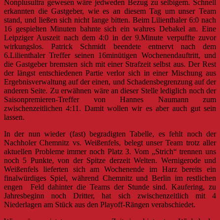
Nonplusultra gewesen wäre jedweden Bezug zu selbigem. Schnell
erkannten die Gastgeber, wie es an diesem Tag um unser Team
stand, und ließen sich nicht lange bitten. Beim Lilienthaler 6:0 nach
16 gespielten Minuten bahnte sich ein wahres Debakel an. Eine
Leipziger Auszeit nach dem 4:0 in der 9.Minute verpuffte zuvor
wirkungslos. Patrick Schmidt beendete entnervt nach dem
6.Lilienthaler Treffer seinen 16minütigen Wochenendauftritt, und
die Gastgeber bremsten sich mit einer Strafzeit selbst aus. Der Rest
der längst entschiedenen Partie verlor sich in einer Mischung aus
Ergebnisverwaltung auf der einen, und Schadensbegrenzung auf der
anderen Seite. Zu erwähnen wäre an dieser Stelle lediglich noch der
Saisonpremieren-Treffer von Hannes Naumann zum
zwischenzeitlichen 4:11. Damit wollen wir es aber auch gut sein
lassen.
In der nun wieder (fast) begradigten Tabelle, es fehlt noch der
Nachholer Chemnitz vs. Weißenfels, belegt unser Team trotz aller
aktuellen Probleme immer noch Platz 3. Vom „Strich“ trennen uns
noch 5 Punkte, von der Spitze derzeit Welten. Wernigerode und
Weißenfels lieferten sich am Wochenende im Harz bereits ein
finalwürdiges Spiel, während Chemnitz und Berlin im restlichen
engen Feld dahinter die Teams der Stunde sind. Kaufering, zu
Jahresbeginn noch Dritter, hat sich zwischenzeitlich mit 4
Niederlagen am Stück aus den Playoff-Rängen verabschiedet.