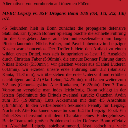
Alternativen von vornherein auf tönernen Füßen:
MFBC Leipzig vs. SSF Dragons Bonn 10:9 (6:4, 1:3, 2:2, 1:0)
n.V.
46 Sekunden hielt in Bonn zunächst die propagierte defensive
Stabilität. Ein typisch Bonner Spielzug brachte die schnelle Führung
für die Gastgeber: Janos auf den mutterseelenallein am langen
Pfosten lauernden Niklas Bröker, und Pavel Lubentsov im Leipziger
Kasten war chancenlos. Der Treffer bildete den Auftakt zu einem
wilden ersten Drittel, was sich komprimiert so liest: 1:1 Ausgleich
durch Christian Faber (5:08min), die erneute Bonner Führung durch
Niklas Bröker (5:30min ), wir gleichen wieder aus (Daniel Luderer,
6:43min), wir erzielen unsere erste Führung zum 3:2 (Stanislav
Kanta, 11:31min), wir überstehen die erste Unterzahl und erhöhen
nachfolgend auf 4:2 (Aku Leino, 14:25min), und bauen weiter zum
5:2 aus (Geburtstagskind Atte Ronkanen, 16:22min). Den 3 Tore-
Vorsprung verspielte man indes leichtfertig. Bonn schlägt in der
letzten Spielminute des Drittels zweimal zurück: Oguzhan Aydin
zum 3:5 (19:08min), Lutz Ackermann mit dem 4:5 Anschluss
(19:43min). In den verbleibenden Sekunden Penalty für Leipzig.
Nochmals Atte Ronkanen souverän zum 6:4 für Leipzig. Fazit: Ein
Drittel-Zwischenstand mit dem Charakter eines Endergebnisses.
Beide Teams mit großen Problemen in der Defense. Bonn effektiv
im Abschluß, Leipzig spielbestimmend, lässt jedoch zu viele