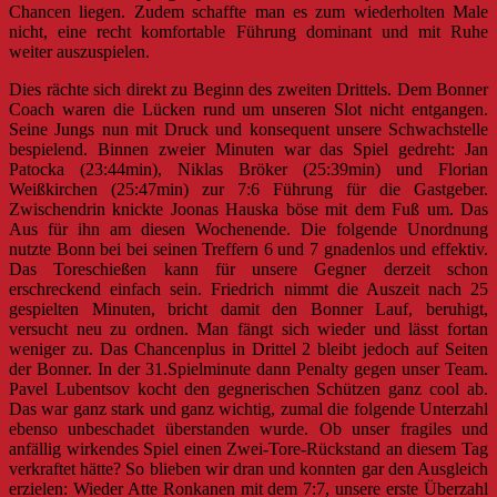
Chancen liegen. Zudem schaffte man es zum wiederholten Male
nicht, eine recht komfortable Führung dominant und mit Ruhe
weiter auszuspielen.
Dies rächte sich direkt zu Beginn des zweiten Drittels. Dem Bonner
Coach waren die Lücken rund um unseren Slot nicht entgangen.
Seine Jungs nun mit Druck und konsequent unsere Schwachstelle
bespielend. Binnen zweier Minuten war das Spiel gedreht: Jan
Patocka (23:44min), Niklas Bröker (25:39min) und Florian
Weißkirchen (25:47min) zur 7:6 Führung für die Gastgeber.
Zwischendrin knickte Joonas Hauska böse mit dem Fuß um. Das
Aus für ihn am diesen Wochenende. Die folgende Unordnung
nutzte Bonn bei bei seinen Treffern 6 und 7 gnadenlos und effektiv.
Das Toreschießen kann für unsere Gegner derzeit schon
erschreckend einfach sein. Friedrich nimmt die Auszeit nach 25
gespielten Minuten, bricht damit den Bonner Lauf, beruhigt,
versucht neu zu ordnen. Man fängt sich wieder und lässt fortan
weniger zu. Das Chancenplus in Drittel 2 bleibt jedoch auf Seiten
der Bonner. In der 31.Spielminute dann Penalty gegen unser Team.
Pavel Lubentsov kocht den gegnerischen Schützen ganz cool ab.
Das war ganz stark und ganz wichtig, zumal die folgende Unterzahl
ebenso unbeschadet überstanden wurde. Ob unser fragiles und
anfällig wirkendes Spiel einen Zwei-Tore-Rückstand an diesem Tag
verkraftet hätte? So blieben wir dran und konnten gar den Ausgleich
erzielen: Wieder Atte Ronkanen mit dem 7:7, unsere erste Überzahl