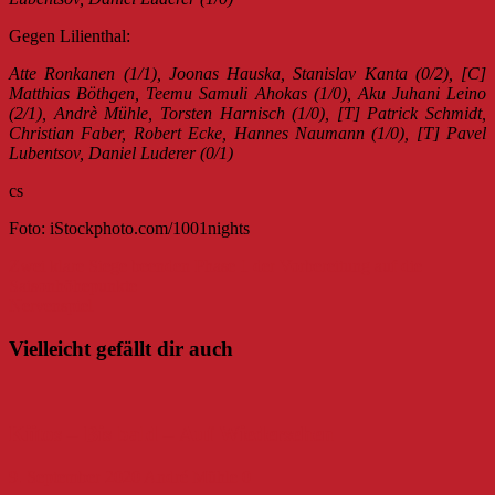
Gegen Lilienthal:
Atte Ronkanen (1/1), Joonas Hauska, Stanislav Kanta (0/2), [C]
Matthias Böthgen, Teemu Samuli Ahokas (1/0), Aku Juhani Leino
(2/1), Andrè Mühle, Torsten Harnisch (1/0), [T] Patrick Schmidt,
Christian Faber, Robert Ecke, Hannes Naumann (1/0), [T] Pavel
Lubentsov, Daniel Luderer (0/1)
cs
Foto: iStockphoto.com/1001nights
Beitragsnavigation
Zwei klare Siege beenden Phase 1 der Vorbereitung auf die
Saisonhöhepunkte
Nervenspiel
Vielleicht gefällt dir auch
Kiitos – Bis bald – Auf Wiedersehen
9. September 2020
André Mühle
0