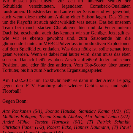
Wir müssen jetzt unsere, zur Zeit im hintersten Winkel der
Schublade verschütteten, legendären Comeback-Qualitäten
rauskramen. Durststrecken im Laufe einer Saison sind wir gewohnt,
auch wenn diese meist am Anfang einer Saison lagen. Das Zittern
um die Playoffs ist auch nicht wirklich was neues. Das bei unserem
Team bei manch starken Charakteren hier und da Feuer unterm
Dach ist, geschenkt, auch das kennen wir zur Genüge. Jetzt gilt es,
wie wir es ebenso gewohnt sind, zum Saisonende hin die
glimmende Lunte am MFBC-Pulverfass in produktiven Explosionen
auf dem Spielfeld zu entladen. Was dazu nötig ist, sollte genau jetzt
getan werden. Wenn es dabei mal lauter wird, dann muss das eben
so sein. Danach heißt es aber: Arsch aufreißen! Jeder auf seiner
Position, und jeder für den anderen. Vom Top-Scorer, über unsere
Torhüter, bis hin zum Nachwuchs-Ergänzungsspieler.
Am 15.02.2015 um 15:00Uhr heißt es dann in der Arena Leipzig
gegen den ETV Hamburg aber wieder: Geht`s raus, und spielt
Floorball!
Gegen Bonn:
Atte Ronkanen (5/1), Joonas Hauska, Stanislav Kanta (1/2), [C]
Matthias Böthgen, Teemu Samuli Ahokas, Aku Juhani Leino (2/2),
Andrè Mühle, Torsten Harnisch (0/1), [T] Patrick Schmidt,
Christian Faber (1/2), Robert Ecke, Hannes Naumann, [T] Pavel
Lubentsov, Daniel Luderer (1/0)