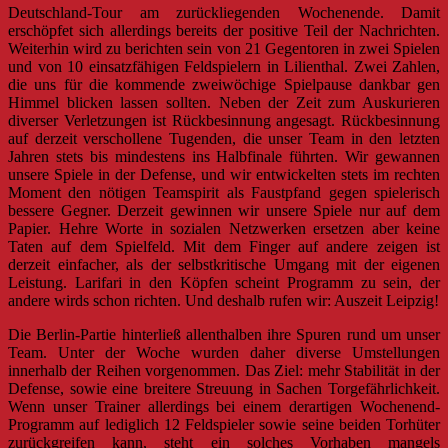
Deutschland-Tour am zurückliegenden Wochenende. Damit
erschöpfet sich allerdings bereits der positive Teil der Nachrichten.
Weiterhin wird zu berichten sein von 21 Gegentoren in zwei Spielen
und von 10 einsatzfähigen Feldspielern in Lilienthal. Zwei Zahlen,
die uns für die kommende zweiwöchige Spielpause dankbar gen
Himmel blicken lassen sollten. Neben der Zeit zum Auskurieren
diverser Verletzungen ist Rückbesinnung angesagt. Rückbesinnung
auf derzeit verschollene Tugenden, die unser Team in den letzten
Jahren stets bis mindestens ins Halbfinale führten. Wir gewannen
unsere Spiele in der Defense, und wir entwickelten stets im rechten
Moment den nötigen Teamspirit als Faustpfand gegen spielerisch
bessere Gegner. Derzeit gewinnen wir unsere Spiele nur auf dem
Papier. Hehre Worte in sozialen Netzwerken ersetzen aber keine
Taten auf dem Spielfeld. Mit dem Finger auf andere zeigen ist
derzeit einfacher, als der selbstkritische Umgang mit der eigenen
Leistung. Larifari in den Köpfen scheint Programm zu sein, der
andere wirds schon richten. Und deshalb rufen wir: Auszeit Leipzig!
Die Berlin-Partie hinterließ allenthalben ihre Spuren rund um unser
Team. Unter der Woche wurden daher diverse Umstellungen
innerhalb der Reihen vorgenommen. Das Ziel: mehr Stabilität in der
Defense, sowie eine breitere Streuung in Sachen Torgefährlichkeit.
Wenn unser Trainer allerdings bei einem derartigen Wochenend-
Programm auf lediglich 12 Feldspieler sowie seine beiden Torhüter
zurückgreifen kann, steht ein solches Vorhaben mangels