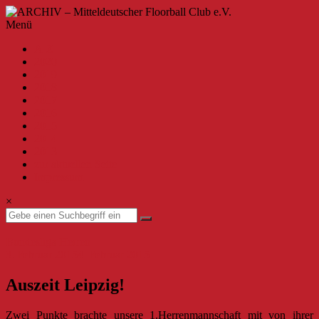
Zum
Inhalt
ARCHIV
Menü
springen
–
A-Z
Mitteldeutscher
2020
Floorball
2019
Club
2018
2017
e.V.
2016
2015
Willkommen
2014
beim
2013
MFBC
zur aktuellen Seite
–
Impressum
Archiv.
Hier
×
findest
du
Beiträge
Bundesliga Herren
bis
3. Februar 2015
4. Februar 2015
zur
Saison
Auszeit Leipzig!
2019/2020.
Zwei Punkte brachte unsere 1.Herrenmannschaft mit von ihrer