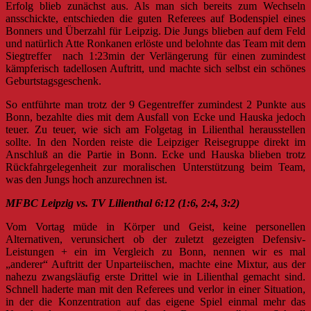
Erfolg blieb zunächst aus. Als man sich bereits zum Wechseln
ansschickte, entschieden die guten Referees auf Bodenspiel eines
Bonners und Überzahl für Leipzig. Die Jungs blieben auf dem Feld
und natürlich Atte Ronkanen erlöste und belohnte das Team mit dem
Siegtreffer nach 1:23min der Verlängerung für einen zumindest
kämpferisch tadellosen Auftritt, und machte sich selbst ein schönes
Geburtstagsgeschenk.
So entführte man trotz der 9 Gegentreffer zumindest 2 Punkte aus
Bonn, bezahlte dies mit dem Ausfall von Ecke und Hauska jedoch
teuer. Zu teuer, wie sich am Folgetag in Lilienthal herausstellen
sollte. In den Norden reiste die Leipziger Reisegruppe direkt im
Anschluß an die Partie in Bonn. Ecke und Hauska blieben trotz
Rückfahrgelegenheit zur moralischen Unterstützung beim Team,
was den Jungs hoch anzurechnen ist.
MFBC Leipzig vs. TV Lilienthal 6:12 (1:6, 2:4, 3:2)
Vom Vortag müde in Körper und Geist, keine personellen
Alternativen, verunsichert ob der zuletzt gezeigten Defensiv-
Leistungen + ein im Vergleich zu Bonn, nennen wir es mal
„anderer“ Auftritt der Unparteiischen, machte eine Mixtur, aus der
nahezu zwangsläufig erste Drittel wie in Lilienthal gemacht sind.
Schnell haderte man mit den Referees und verlor in einer Situation,
in der die Konzentration auf das eigene Spiel einmal mehr das