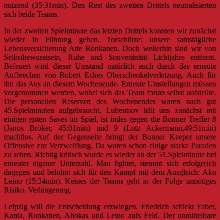
nutzend (35:31min). Den Rest des zweiten Drittels neutralisierten
sich beide Teams.
In der zweiten Spielminute das letzten Drittels konnten wir zunächst
wieder in Führung gehen. Torschütze: unsere samstägliche
Lebensversicherung Atte Ronkanen. Doch weiterhin sind wir von
Selbstbewusstsein, Ruhe und Souveränität Lichtjahre entfernt.
Befeuert wird dieser Umstand natürlich auch durch das erneute
Aufbrechen von Robert Eckes Oberschenkelverletzung. Auch für
ihn das Aus an diesem Wochenende. Erneute Umstellungen müssen
vorgenommen werden, wobei sich das Team fortan selbst aufstellte.
Die personellen Reserven des Wochenendes waren nach gut
45.Spielminuten aufgebraucht. Lubentsov hält uns zunächst mit
einigen guten Saves im Spiel, ist indes gegen die Bonner Treffer 8
(Janos Bröker, 45:01min) und 9 (Lutz Ackermann,49:51min)
machtlos. Auf der Gegenseite bringt der Bonner Keeper unsere
Offensive zur Verzweiflung. Da waren schon einige starke Paraden
zu sehen. Richtig kritisch wurde es wieder ab der 51.Spielminute bei
erneuter eigener Unterzahl. Man fightet, stemmt sich erfolgreich
dagegen und belohnt sich für den Kampf mit dem Ausgleich: Aku
Leino (15:34min). Keines der Teams geht in der Folge unnötiges
Risiko. Verlängerung.
Leipzig will die Entscheidung erzwingen. Friedrich schickt Faber,
Kanta, Ronkanen, Ahokas und Leino aufs Feld. Der unmittelbare