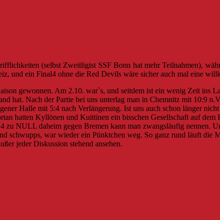
ifflichkeiten (selbst Zweitligist SSF Bonn hat mehr Teilnahmen), währ
eiz, und ein Final4 ohne die Red Devils wäre sicher auch mal eine w
 Saison gewonnen. Am 2.10. war`s, und seitdem ist ein wenig Zeit ins 
stand hat. Nach der Partie bei uns unterlag man in Chemnitz mit 10:9 
er Halle mit 5:4 nach Verlängerung. Ist uns auch schon länger nicht 
an hatten Kyllönen und Kuittinen ein bisschen Gesellschaft auf dem Fe
e 14 zu NULL daheim gegen Bremen kann man zwangsläufig nennen. Und
nd schwupps, war wieder ein Pünktchen weg. So ganz rund läuft die M
außer jeder Diskussion stehend ansehen.