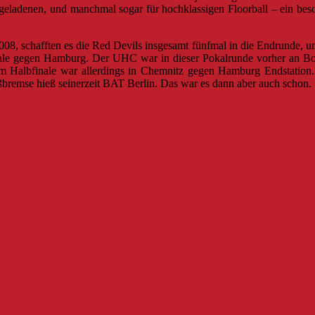
sgeladenen, und manchmal sogar für hochklassigen Floorball – ein bes
08, schafften es die Red Devils insgesamt fünfmal in die Endrunde, u
ale gegen Hamburg. Der UHC war in dieser Pokalrunde vorher an Bonn
Im Halbfinale war allerdings in Chemnitz gegen Hamburg Endstation. 
ßbremse hieß seinerzeit BAT Berlin. Das war es dann aber auch schon.