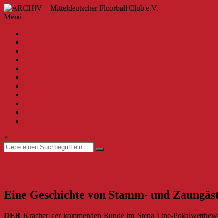
Zum
Inhalt
ARCHIV
Menü
springen
–
A-Z
Mitteldeutscher
2020
Floorball
2019
Club
2018
2017
e.V.
2016
2015
Willkommen
2014
beim
2013
MFBC
zur aktuellen Seite
–
Impressum
Archiv.
Hier
×
findest
du
Beiträge
Bundesliga Herren
bis
15. Dezember 2016
15. Dezember 2016
zur
Saison
Eine Geschichte von Stamm- und Zaungäs
2019/2020.
DER
Kracher der kommenden Runde im Stena Line-Pokalwettbewerb