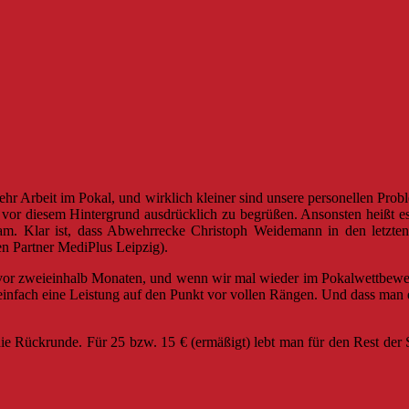
mehr Arbeit im Pokal, und wirklich kleiner sind unsere personellen P
 nur vor diesem Hintergrund ausdrücklich zu begrüßen. Ansonsten heißt
eam. Klar ist, dass Abwehrrecke Christoph Weidemann in den letzte
en Partner MediPlus Leipzig).
vor zweieinhalb Monaten, und wenn wir mal wieder im Pokalwettbewerb 
einfach eine Leistung auf den Punkt vor vollen Rängen. Und dass man ei
r die Rückrunde. Für 25 bzw. 15 € (ermäßigt) lebt man für den Rest de