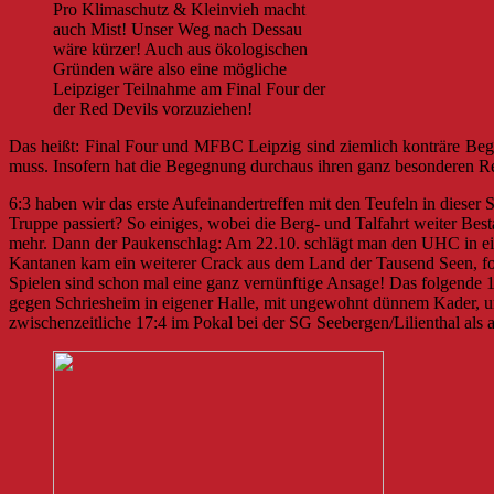
Pro Klimaschutz & Kleinvieh macht
auch Mist! Unser Weg nach Dessau
wäre kürzer! Auch aus ökologischen
Gründen wäre also eine mögliche
Leipziger Teilnahme am Final Four der
der Red Devils vorzuziehen!
Das heißt: Final Four und MFBC Leipzig sind ziemlich konträre Begr
muss. Insofern hat die Begegnung durchaus ihren ganz besonderen R
6:3 haben wir das erste Aufeinandertreffen mit den Teufeln in dieser
Truppe passiert? So einiges, wobei die Berg- und Talfahrt weiter Be
mehr. Dann der Paukenschlag: Am 22.10. schlägt man den UHC in eigen
Kantanen kam ein weiterer Crack aus dem Land der Tausend Seen, fort
Spielen sind schon mal eine ganz vernünftige Ansage! Das folgend
gegen Schriesheim in eigener Halle, mit ungewohnt dünnem Kader, u
zwischenzeitliche 17:4 im Pokal bei der SG Seebergen/Lilienthal als 