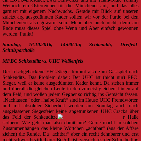
Weinrich ein Österreicher für die Münchener auf, und das alles
garniert mit eigenem Nachwuchs. Gerade mit Blick auf unseren
zuletzt arg ausgedünnten Kader sollten wir vor der Partie bei den
Münchenern also gewarnt sein. Mehr aber auch nicht, denn am
Ende muss dieses Spiel ohne Wenn und Aber einfach gewonnen
werden. Punkt!
Sonntag, 16.10.2016, 14:00Uhr, Schkeuditz, Dreifeld-
Schulsporthalle
MFBC Schkeuditz vs. UHC Weißenfels
Der frischgebackene EFC-Sieger kommt also zum Gastspiel nach
Schkeuditz. Das Problem dabei: Der UHC ist (nicht nur) EFC-
Sieger, weil er keine ausgedünnten Kader kennt. Da stehen immer
und überall die gleichen Leute in den zumeist gleichen Linien auf
dem Feld, und wollen jedem Gegner so richtig ins Gemächt fassen.
„Nachlassen“ oder „halbe Kraft“ sind im Hause UHC Fremdwörter,
und mit absoluter Sicherheit werden am Sonntag auch nach
ausgelassener Siegesfeier keine angetrunkenen UHC-Cracks über
das Feld der Schkeuditze
r Halle
stolpern. Wie geht man also damit um? Gerne macht in solchen
Zusammenhängen das kleine Wörtchen „achtbar“ (aus der Affäre
ziehen) die Runde. Da „achtbar“ aber ein recht dehnbarer und erst
recht schwer bezifferbarer Begriff ist, versucht es der Schreiberling