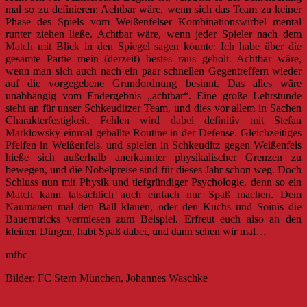
mal so zu definieren: Achtbar wäre, wenn sich das Team zu keiner
Phase des Spiels vom Weißenfelser Kombinationswirbel mental
runter ziehen ließe. Achtbar wäre, wenn jeder Spieler nach dem
Match mit Blick in den Spiegel sagen könnte: Ich habe über die
gesamte Partie mein (derzeit) bestes raus geholt. Achtbar wäre,
wenn man sich auch nach ein paar schnellen Gegentreffern wieder
auf die vorgegebene Grundordnung besinnt. Das alles wäre
unabhängig vom Endergebnis „achtbar“. Eine große Lehrstunde
steht an für unser Schkeuditzer Team, und dies vor allem in Sachen
Charakterfestigkeit. Fehlen wird dabei definitiv mit Stefan
Marklowsky einmal geballte Routine in der Defense. Gleichzeitiges
Pfeifen in Weißenfels, und spielen in Schkeuditz gegen Weißenfels
hieße sich außerhalb anerkannter physikalischer Grenzen zu
bewegen, und die Nobelpreise sind für dieses Jahr schon weg. Doch
Schluss nun mit Physik und tiefgründiger Psychologie, denn so ein
Match kann tatsächlich auch einfach nur Spaß machen. Dem
Naumanen mal den Ball klauen, oder den Kuchs und Soinis die
Bauerntricks vermiesen zum Beispiel. Erfreut euch also an den
kleinen Dingen, habt Spaß dabei, und dann sehen wir mal…
mfbc
Bilder: FC Stern München, Johannes Waschke
Beitragsnavigation
Bis Ende Oktober: Individuelles Original-MFBC-Trikot sichern