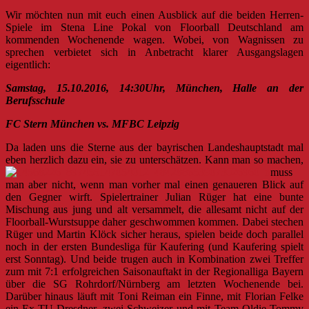
Wir möchten nun mit euch einen Ausblick auf die beiden Herren-
Spiele im Stena Line Pokal von Floorball Deutschland am
kommenden Wochenende wagen. Wobei, von Wagnissen zu
sprechen verbietet sich in Anbetracht klarer Ausgangslagen
eigentlich:
Samstag, 15.10.2016, 14:30Uhr, München, Halle an der
Berufsschule
FC Stern München vs. MFBC Leipzig
Da laden uns die Sterne aus der bayrischen Landeshauptstadt mal
eben herzlich dazu ein, sie zu unterschätzen. Kann man so machen,
muss
man aber nicht, wenn man vorher mal einen genaueren Blick auf
den Gegner wirft. Spielertrainer Julian Rüger hat eine bunte
Mischung aus jung und alt versammelt, die allesamt nicht auf der
Floorball-Wurstsuppe daher geschwommen kommen. Dabei stechen
Rüger und Martin Klöck sicher heraus, spielen beide doch parallel
noch in der ersten Bundesliga für Kaufering (und Kaufering spielt
erst Sonntag). Und beide trugen auch in Kombination zwei Treffer
zum mit 7:1 erfolgreichen Saisonauftakt in der Regionalliga Bayern
über die SG Rohrdorf/Nürnberg am letzten Wochenende bei.
Darüber hinaus läuft mit Toni Reiman ein Finne, mit Florian Felke
ein Ex-TU-Dresdner, zwei Schweizer und mit Team-Oldie Tommy