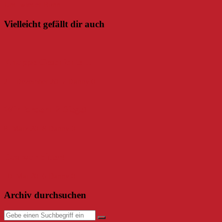
Und wieder Bonn
Vielleicht gefällt dir auch
Knappe Geschichte…
21. Dezember 2017
Danny
0
Wir fordern 2 Siege!
8. März 2018
Danny
0
Das war bitter!
10. Mai 2016
Danny
0
Archiv durchsuchen