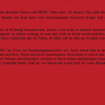
n der aktuellen Saison sein MFBC Trikot über. An diesem Tag sollte i
Bereits vor dem Spiel vom Abteilungsleiter Floorball Holger Saß 
ons in Richtung Skandinavien, dessen Loch wohl so einfach niemand z
tergrund zu ziehen vermag, ist nun mal nicht so leicht wiederzufin
iese Option für ihn im Fokus, ab März soll sie ihm zur Realität wer
07 im Dress der Bundesligamannschaft auf. Nach einem Jahr in der z
ter um den Hals. Wenn auch kein Stammspieler, entwickelte er sich in 
 Stürmer umfunktioniert, zerstörte er durch seinen unablässigen Einsatz
Torgefahr hinzu. Fakt ist, wir freuen uns schon jetzt auf seine Rückk