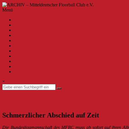
Zum
Inhalt
ARCHIV
Menü
springen
–
A-Z
Mitteldeutscher
2020
Floorball
2019
Club
2018
2017
e.V.
2016
2015
Willkommen
2014
beim
2013
MFBC
zur aktuellen Seite
–
Impressum
Archiv.
Hier
×
findest
du
Beiträge
Bundesliga Herren
bis
19. Februar 2014
19. Februar 2014
zur
Saison
Schmerzlicher Abschied auf Zeit
2019/2020.
Die Bundesligamannschaft des MFBC muss ab sofort auf ihren Allro