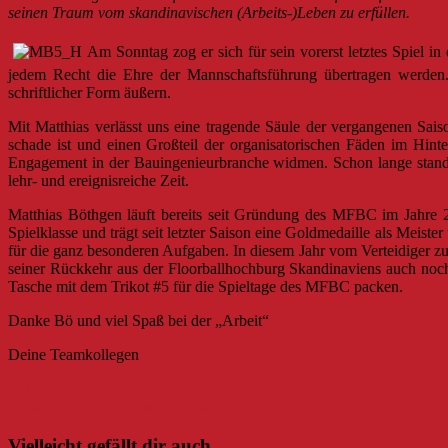
seinen Traum vom skandinavischen (Arbeits-)Leben zu erfüllen.
Am Sonntag zog er sich für sein vorerst letztes Spiel i
jedem Recht die Ehre der Mannschaftsführung übertragen werden. 
schriftlicher Form äußern.
Mit Matthias verlässt uns eine tragende Säule der vergangenen Sais
schade ist und einen Großteil der organisatorischen Fäden im Hin
Engagement in der Bauingenieurbranche widmen. Schon lange stand d
lehr- und ereignisreiche Zeit.
Matthias Böthgen läuft bereits seit Gründung des MFBC im Jahre 20
Spielklasse und trägt seit letzter Saison eine Goldmedaille als Meis
für die ganz besonderen Aufgaben. In diesem Jahr vom Verteidiger zum
seiner Rückkehr aus der Floorballhochburg Skandinaviens auch noch 
Tasche mit dem Trikot #5 für die Spieltage des MFBC packen.
Danke Bö und viel Spaß bei der „Arbeit“
Deine Teamkollegen
Beitragsnavigation
El Clasico Parte III
Weißenfels bleibt Klassenprimus
Vielleicht gefällt dir auch