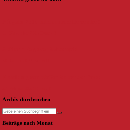
Pfingsten 2016 haben unsere Herren frei!
17. November 2015
Danny
0
8. Sieg in Folge vor Spitzenspiel
30. Januar 2019
Danny
0
Klassiker gegen Weißenfels vor der Brust
27. Februar 2020
Danny
0
Archiv durchsuchen
Beiträge nach Monat