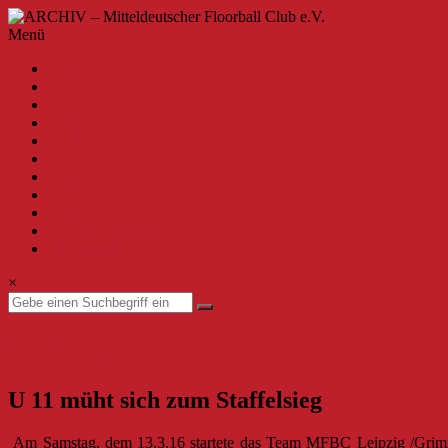
Zum
Inhalt
ARCHIV
Menü
springen
–
A-Z
Mitteldeutscher
2020
Floorball
2019
Club
2018
2017
e.V.
2016
2015
Willkommen
2014
beim
2013
MFBC
zur aktuellen Seite
–
Impressum
Archiv.
Hier
×
findest
du
Beiträge
Jugend
bis
24. März 2016
25. März 2016
zur
Saison
U 11 müht sich zum Staffelsieg
2019/2020.
Am Samstag, dem 13.3.16 startete das Team MFBC Leipzig /Grimma 