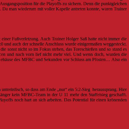
usgangsposition für die Playoffs zu sichern. Denn die punktgleichen
s. Da man wiederum mit voller Kapelle antreten konnte, waren Trainer
t einer Fußverletzung. Auch Trainer Holger Saß hatte nicht immer die
n 2:0 und auch der schnelle Anschluss wurde einigermaßen weggesteckt.
 die sonst nicht so im Fokus stehen, das Toreschießen und so stand es
cen und nach vorn lief nicht mehr viel. Und wenn doch, wurden die
m Gehäuse des MFBC und Sekunden vor Schluss am Pfosten… Also ein
nterirdisch, so dass am Ende „nur“ ein 5:2-Sieg heraussprang. Hier
n länger kein MFBC-Team in der U 11 mehr den Staffelsieg geschafft.
yoffs noch hart an sich arbeiten. Das Potential für einen krönenden