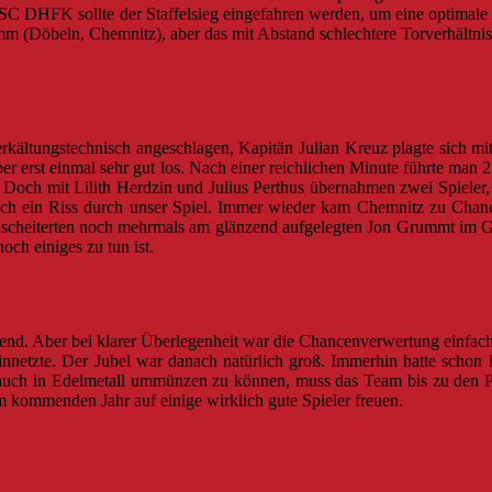
C DHFK sollte der Staffelsieg eingefahren werden, um eine optimale A
amm (Döbeln, Chemnitz), aber das mit Abstand schlechtere Torverhältni
erkältungstechnisch angeschlagen, Kapitän Julian Kreuz plagte sich mi
aber erst einmal sehr gut los. Nach einer reichlichen Minute führte ma
. Doch mit Lilith Herdzin und Julius Perthus übernahmen zwei Spieler,
lich ein Riss durch unser Spiel. Immer wieder kam Chemnitz zu Chan
an, scheiterten noch mehrmals am glänzend aufgelegten Jon Grummt i
och einiges zu tun ist.
d. Aber bei klarer Überlegenheit war die Chancenverwertung einfach u
einnetzte. Der Jubel war danach natürlich groß. Immerhin hatte scho
n auch in Edelmetall ummünzen zu können, muss das Team bis zu den Pla
im kommenden Jahr auf einige wirklich gute Spieler freuen.