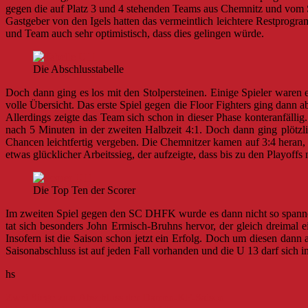
gegen die auf Platz 3 und 4 stehenden Teams aus Chemnitz und vom S
Gastgeber von den Igels hatten das vermeintlich leichtere Restprogr
und Team auch sehr optimistisch, dass dies gelingen würde.
Die Abschlusstabelle
Doch dann ging es los mit den Stolpersteinen. Einige Spieler waren 
volle Übersicht. Das erste Spiel gegen die Floor Fighters ging dann 
Allerdings zeigte das Team sich schon in dieser Phase konteranfällig
nach 5 Minuten in der zweiten Halbzeit 4:1. Doch dann ging plötz
Chancen leichtfertig vergeben. Die Chemnitzer kamen auf 3:4 her
etwas glücklicher Arbeitssieg, der aufzeigte, dass bis zu den Playoffs n
Die Top Ten der Scorer
Im zweiten Spiel gegen den SC DHFK wurde es dann nicht so spannen
tat sich besonders John Ermisch-Bruhns hervor, der gleich dreimal 
Insofern ist die Saison schon jetzt ein Erfolg. Doch um diesen dan
Saisonabschluss ist auf jeden Fall vorhanden und die U 13 darf sich 
hs
Beitragsnavigation
Zwei Siege zum Abschluss der Damen-KF-Saison