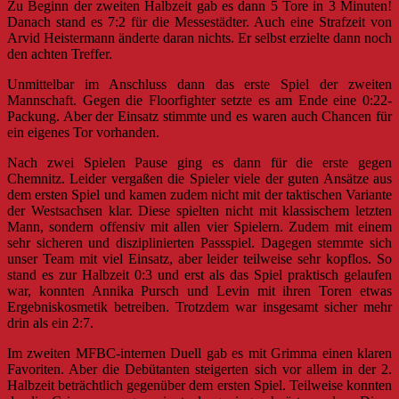
Zu Beginn der zweiten Halbzeit gab es dann 5 Tore in 3 Minuten!
Danach stand es 7:2 für die Messestädter. Auch eine Strafzeit von
Arvid Heistermann änderte daran nichts. Er selbst erzielte dann noch
den achten Treffer.
Unmittelbar im Anschluss dann das erste Spiel der zweiten
Mannschaft. Gegen die Floorfighter setzte es am Ende eine 0:22-
Packung. Aber der Einsatz stimmte und es waren auch Chancen für
ein eigenes Tor vorhanden.
Nach zwei Spielen Pause ging es dann für die erste gegen
Chemnitz. Leider vergaßen die Spieler viele der guten Ansätze aus
dem ersten Spiel und kamen zudem nicht mit der taktischen Variante
der Westsachsen klar. Diese spielten nicht mit klassischem letzten
Mann, sondern offensiv mit allen vier Spielern. Zudem mit einem
sehr sicheren und disziplinierten Passspiel. Dagegen stemmte sich
unser Team mit viel Einsatz, aber leider teilweise sehr kopflos. So
stand es zur Halbzeit 0:3 und erst als das Spiel praktisch gelaufen
war, konnten Annika Pursch und Levin mit ihren Toren etwas
Ergebniskosmetik betreiben. Trotzdem war insgesamt sicher mehr
drin als ein 2:7.
Im zweiten MFBC-internen Duell gab es mit Grimma einen klaren
Favoriten. Aber die Debütanten steigerten sich vor allem in der 2.
Halbzeit beträchtlich gegenüber dem ersten Spiel. Teilweise konnten