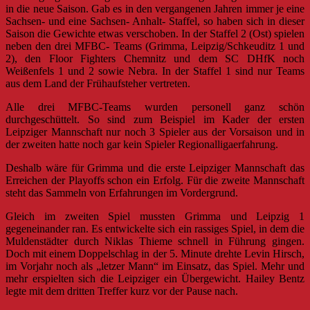
in die neue Saison. Gab es in den vergangenen Jahren immer je eine
Sachsen- und eine Sachsen- Anhalt- Staffel, so haben sich in dieser
Saison die Gewichte etwas verschoben. In der Staffel 2 (Ost) spielen
neben den drei MFBC- Teams (Grimma, Leipzig/Schkeuditz 1 und
2), den Floor Fighters Chemnitz und dem SC DHfK noch
Weißenfels 1 und 2 sowie Nebra. In der Staffel 1 sind nur Teams
aus dem Land der Frühaufsteher vertreten.
Alle drei MFBC-Teams wurden personell ganz schön
durchgeschüttelt. So sind zum Beispiel im Kader der ersten
Leipziger Mannschaft nur noch 3 Spieler aus der Vorsaison und in
der zweiten hatte noch gar kein Spieler Regionalligaerfahrung.
Deshalb wäre für Grimma und die erste Leipziger Mannschaft das
Erreichen der Playoffs schon ein Erfolg. Für die zweite Mannschaft
steht das Sammeln von Erfahrungen im Vordergrund.
Gleich im zweiten Spiel mussten Grimma und Leipzig 1
gegeneinander ran. Es entwickelte sich ein rassiges Spiel, in dem die
Muldenstädter durch Niklas Thieme schnell in Führung gingen.
Doch mit einem Doppelschlag in der 5. Minute drehte Levin Hirsch,
im Vorjahr noch als „letzer Mann“ im Einsatz, das Spiel. Mehr und
mehr erspielten sich die Leipziger ein Übergewicht. Hailey Bentz
legte mit dem dritten Treffer kurz vor der Pause nach.