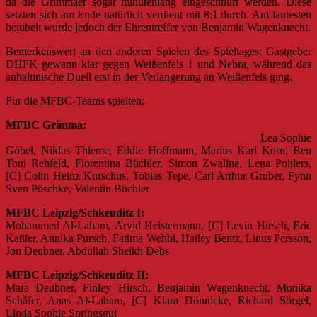
da die Grimmaer sogar minutenlang eingeschnürt werden. Diese
setzten sich am Ende natürlich verdient mit 8:1 durch. Am lautesten
bejubelt wurde jedoch der Ehrentreffer von Benjamin Wagenknecht.
Bemerkenswert an den anderen Spielen des Spieltages: Gastgeber
DHFK gewann klar gegen Weißenfels 1 und Nebra, während das
anhaltinische Duell erst in der Verlängerung an Weißenfels ging.
Für die MFBC-Teams spielten:
MFBC Grimma:
Lea Sophie
Göbel, Niklas Thieme, Eddie Hoffmann, Marius Karl Korn, Ben
Toni Rehfeld, Florentina Büchler, Simon Zwalina, Lena Pohlers,
[C] Colin Heinz Kurschus, Tobias Tepe, Carl Arthur Gruber, Fynn
Sven Pöschke, Valentin Büchler
MFBC Leipzig/Schkeuditz I:
Mohammed Al-Laham, Arvid Heistermann, [C] Levin Hirsch, Eric
Kaßler, Annika Pursch, Fatima Wehbi, Hailey Bentz, Linus Persson,
Jon Deubner, Abdullah Sheikh Debs
MFBC Leipzig/Schkeuditz II:
Mara Deubner, Finley Hirsch, Benjamin Wagenknecht, Monika
Schäfer, Anas Al-Laham, [C] Klara Dönnicke, Richard Sörgel,
Linda Sophie Springsgut