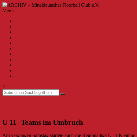
Zum
Inhalt
ARCHIV
Menü
springen
–
A-Z
Mitteldeutscher
2020
Floorball
2019
Club
2018
2017
e.V.
2016
2015
Willkommen
2014
beim
2013
MFBC
zur aktuellen Seite
–
Impressum
Archiv.
Hier
×
findest
du
Beiträge
Jugend
bis
28. September 2017
zur
Saison
U 11 -Teams im Umbruch
2019/2020.
Am vergangen Samstag startete auch die Regionalliga U 11 Kleintor