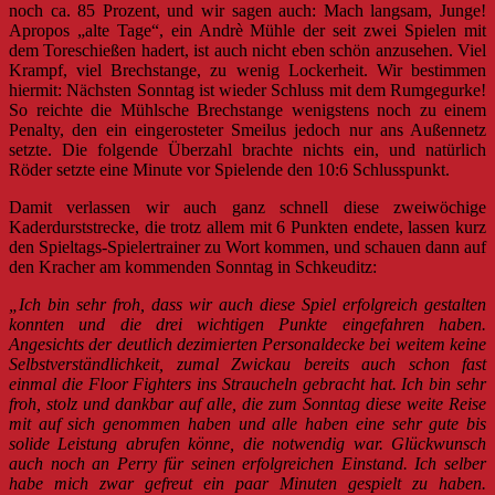
noch ca. 85 Prozent, und wir sagen auch: Mach langsam, Junge!
Apropos „alte Tage“, ein Andrè Mühle der seit zwei Spielen mit
dem Toreschießen hadert, ist auch nicht eben schön anzusehen. Viel
Krampf, viel Brechstange, zu wenig Lockerheit. Wir bestimmen
hiermit: Nächsten Sonntag ist wieder Schluss mit dem Rumgegurke!
So reichte die Mühlsche Brechstange wenigstens noch zu einem
Penalty, den ein eingerosteter Smeilus jedoch nur ans Außennetz
setzte. Die folgende Überzahl brachte nichts ein, und natürlich
Röder setzte eine Minute vor Spielende den 10:6 Schlusspunkt.
Damit verlassen wir auch ganz schnell diese zweiwöchige
Kaderdurststrecke, die trotz allem mit 6 Punkten endete, lassen kurz
den Spieltags-Spielertrainer zu Wort kommen, und schauen dann auf
den Kracher am kommenden Sonntag in Schkeuditz:
„Ich bin sehr froh, dass wir auch diese Spiel erfolgreich gestalten
konnten und die drei wichtigen Punkte eingefahren haben.
Angesichts der deutlich dezimierten Personaldecke bei weitem keine
Selbstverständlichkeit, zumal Zwickau bereits auch schon fast
einmal die Floor Fighters ins Straucheln gebracht hat. Ich bin sehr
froh, stolz und dankbar auf alle, die zum Sonntag diese weite Reise
mit auf sich genommen haben und alle haben eine sehr gute bis
solide Leistung abrufen könne, die notwendig war. Glückwunsch
auch noch an Perry für seinen erfolgreichen Einstand. Ich selber
habe mich zwar gefreut ein paar Minuten gespielt zu haben.