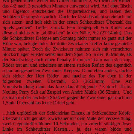
Wir gehen direkt weiter ins Drittel Nummer 2, wo Michael Kunert
das 4:2 nach 3 gespielten Minuten entwendet wird. Auf abgefälscht
und Eigentor entscheiden die Unparteiischen, und lassen den
Schützen fassungslos zurück. Doch der lässt das nicht so einfach auf
sich sitzen, und holt sich in der ersten Schkeuditzer Überzahl des
Spiels „seinen“ Treffer zurück. Fein freigespielt von Röder war
diesmal nichts zum „abfälschen“ in der Nähe, 5:2 (27:14min). Das
die Schkeuditzer Defense am Sonntag nicht immer so ganz auf der
Höhe war, belegte indes der dritte Zwickauer Treffer keine gespielte
Minute später. Doch die Zwickauer nahmen sich mit vermehrten
Stockschlägen wieder selbst aus dem Spiel. So in der 36.Minute, als
der Stockschlag auch einen Penalty für unser Team nach sich zog.
Röder trat an, und scheiterte an einem starken Reflex des eigentlich
schon ausgespielten Zwickauer Keepers. Dann eben anders, dachte
sich sicher der Herr Röder, und machte das Tor eben in der
folgenden zweiten Überzahl, 6:3 (36:33min). Eine Art
Vorentscheidung dann das kurz darauf folgende 7:3 durch Team-
Neuling Perry Saß auf Zuspiel von Andrè Mühle (36:52min). Und
als man mit der nächsten Strafzeit gegen die Zwickauer gar noch mit
1,5min Überzahl ins letzte Drittel geht…
…hielt urplötzlich der Schlendrian Einzug in Schkeuditzer Köpfe.
Überzahl nicht genutzt, Zwickauer mit dem Mute der Verzweiflung,
zwei Gegentreffer binnen 10 Sekunden, ein zurecht stinkiger Josef
Linke im Schkeuditzer Kasten…, ja, das waren blöde und