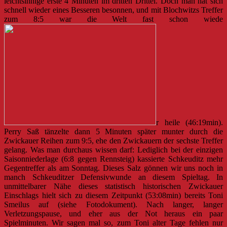
leichtsinnige erste 4 Minuten im dritten Drittel. Doch man hat sich
schnell wieder eines Besseren besonnen, und mit Blochwitzs Treffer
zum 8:5 war die Welt fast schon wiede
r heile (46:19min).
Perry Saß tänzelte dann 5 Minuten später munter durch die
Zwickauer Reihen zum 9:5, ehe den Zwickauern der sechste Treffer
gelang. Was man durchaus wissen darf: Lediglich bei der einzigen
Saisonniederlage (6:8 gegen Rennsteig) kassierte Schkeuditz mehr
Gegentreffer als am Sonntag. Dieses Salz gönnen wir uns noch in
manch Schkeuditzer Defensivwunde an diesem Spieltag. In
unmittelbarer Nähe dieses statistisch historischen Zwickauer
Einschlags hielt sich zu diesem Zeitpunkt (53:08min) bereits Toni
Smeilus auf (siehe Fotodokument). Nach langer, langer
Verletzungspause, und eher aus der Not heraus ein paar
Spielminuten. Wir sagen mal so, zum Toni alter Tage fehlen nur