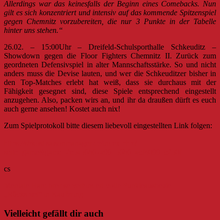
Allerdings war das keinesfalls der Beginn eines Comebacks. Nun
gilt es sich konzentriert und intensiv auf das kommende Spitzenspiel
gegen Chemnitz vorzubereiten, die nur 3 Punkte in der Tabelle
hinter uns stehen.“
26.02. – 15:00Uhr – Dreifeld-Schulsporthalle Schkeuditz –
Showdown gegen die Floor Fighters Chemnitz II. Zurück zum
geordneten Defensivspiel in alter Mannschaftsstärke. So und nicht
anders muss die Devise lauten, und wer die Schkeuditzer bisher in
den Top-Matches erlebt hat weiß, dass sie durchaus mit der
Fähigkeit gesegnet sind, diese Spiele entsprechend eingestellt
anzugehen. Also, packen wirs an, und ihr da draußen dürft es euch
auch gerne ansehen! Kostet auch nix!
Zum Spielprotokoll bitte diesem liebevoll eingestellten Link folgen:
https://sbkost.saisonmanager.de/index.php?
seite=game&game=2e5a56b67a96156b61acf40991c250f1
cs
Beitragsnavigation
Mentale Handbremse verhindert volle Punkteausbeute
„Rückspiel“ in Kaufering
Vielleicht gefällt dir auch