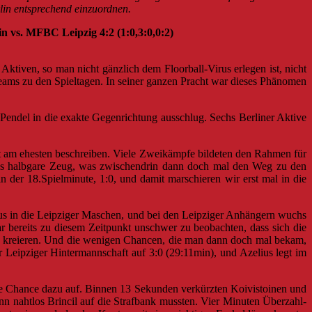
lin entsprechend einzuordnen.
Leipzig 4:2 (1:0,3:0,0:2)
ktiven, so man nicht gänzlich dem Floorball-Virus erlegen ist, nicht
 Teams zu den Spieltagen. In seiner ganzen Pracht war dieses Phänomen
Pendel in die exakte Gegenrichtung ausschlug. Sechs Berliner Aktive
eicht am ehesten beschreiben. Viele Zweikämpfe bildeten den Rahmen für
as halbga
re Zeug, was zwischendrin dann doch mal den Weg zu den
n der 18.Spielminute, 1:0, und damit marschieren wir erst mal in die
ius in die Leipziger Maschen, und bei den Leipziger Anhängern wuchs
 bereits zu diesem Zeitpunkt unschwer zu beobachten, dass sich die
zu kreieren. Und die wenigen Chancen, die man dann doch mal bekam,
er Leipziger Hintermannschaft auf 3:0 (29:11min), und Azelius legt im
 die Chance dazu auf. Binnen 13 Sekunden verkürzten Koivistoinen und
n nahtlos Brincil auf die Strafbank mussten. Vier Minuten Überzahl-