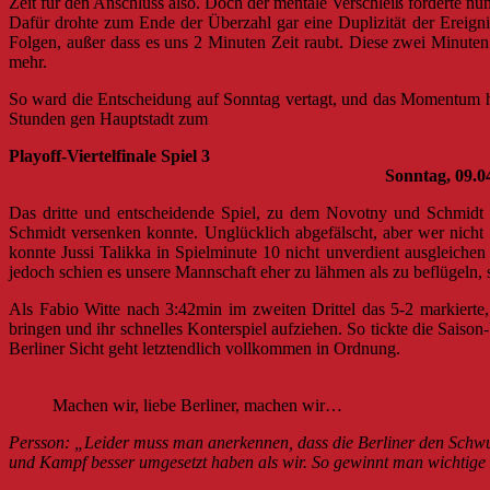
Zeit für den Anschluss also. Doch der mentale Verschleiß forderte nu
Dafür drohte zum Ende der Überzahl gar eine Duplizität der Ereign
Folgen, außer dass es uns 2 Minuten Zeit raubt. Diese zwei Minuten
mehr.
So ward die Entscheidung auf Sonntag vertagt, und das Momentum hat
Stunden gen Hauptstadt zum
Playoff-Viertelfinale Sp
Sonntag, 09.04.2017 – 16:00Uhr – S
Das dritte und entscheidende Spiel, zu dem Novotny und Schmidt de
Schmidt versenken konnte. Unglücklich abgefälscht, aber wer nicht 
konnte Jussi Talikka in Spielminute 10 nicht unverdient ausgleiche
jedoch schien es unsere Mannschaft eher zu lähmen als zu beflügeln, s
Als Fabio Witte nach 3:42min im zweiten Drittel das 5-2 markierte
bringen und ihr schnelles Konterspiel aufziehen. So tickte die Sais
Berliner Sicht geht letztendlich vollkommen in Ordnung.
Machen wir, liebe Berliner, machen wir…
Persson: „Leider muss man anerkennen, dass die Berliner den Schwu
und Kampf besser umgesetzt haben als wir. So gewinnt man wichtige 