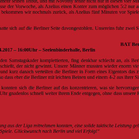
nmehr seinen Tribut, und mit Novotny fehlte nicht nur in diesen vier Mi
isse der Vorwoche, als Azelius einen Konter zum möglichen 5:2 nur 
 bekommen wir nochmals zurück, als Azelius fünf Minuten vor Spielen
te sich auf die Berliner Seite davongestohlen. Unsereins fuhr zwei S
iel 3 BAT Berlin vs. MFBC 
eelenbinderhalle, Berlin
n Samstagskader komplettierten, fing denkbar schlecht an, als Berl
schießt, der nicht gewinnt. Unsere Männer mussten wieder enorm viel 
n und kurz danach verteilten die Berliner in Form eines Eigentors das
o dass eher die Berliner mit leichten Beinen und einem 4-2 aus ihrer Sic
, konnten sich die Berliner auf das konzentrieren, was sie hervorrag
on-Uhr gnadenlos schnell weiter ihrem Ende entgegen, ohne dass unser
ng aus der Liga mitnehmen konnten, eine solide taktische Leistung ge
Spiele. Glückwunsch nach Berlin und viel Erfolg!“