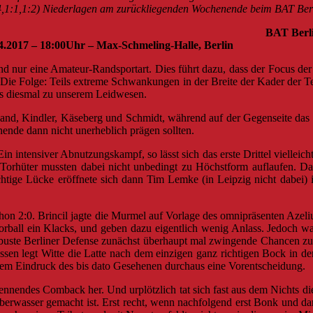
2:4,1:1,1:2) Niederlagen am zurückliegenden Wochenende beim BAT Ber
iel 2 BAT Berlin vs. MFBC 
ax-Schmeling-Halle, Berlin
 nur eine Amateur-Randsportart. Dies führt dazu, dass der Focus der A
nn. Die Folge: Teils extreme Schwankungen in der Breite der Kader der
s diesmal zu unserem Leidwesen.
and, Kindler, Käseberg und Schmidt, während auf der Gegenseite das 
ende dann nicht unerheblich prägen sollten.
 Ein intensiver Abnutzungskampf, so lässt sich das erste Drittel viell
e Torhüter mussten dabei nicht unbedingt zu Höchstform auflaufen. D
ichtige Lücke eröffnete sich dann Tim Lemke (in Leipzig nicht dabei) i
chon 2:0. Brincil jagte die Murmel auf Vorlage des omnipräsenten Azel
all ein Klacks, und geben dazu eigentlich wenig Anlass. Jedoch war
 robuste Berliner Defense zunächst überhaupt mal zwingende Chancen 
essen legt Witte die Latte nach dem einzigen ganz richtigen Bock in d
 dem Eindruck des bis dato Gesehenen durchaus eine Vorentscheidung.
 nennendes Comback her. Und urplötzlich tat sich fast aus dem Nichts
erwasser gemacht ist. Erst recht, wenn nachfolgend erst Bonk und dan