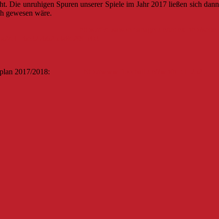
ht. Die unruhigen Spuren unserer Spiele im Jahr 2017 ließen sich dann
ch gewesen wäre.
hte:
https://fvd.saisonmanager.de/index.php?
d61a243116e32766253a8d29f1c03
menspielplan 2017/2018:
http://www.floorball.de/?wpfb_dl=252