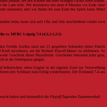
nuten jemand, der den Knoten mit einer richtigen Fackel lösen konnte.
an die Latte hebt. Wir dezimieren uns dann 8 Minuten vor Ende ohne
de reklamiert, aber wir finden bis zum Ende des Spiels keine Mittel
tunden heim, haute sich aufs Ohr, und fuhr anschließend wieder zwei
Leipzig 7:4 (4:2,1:1,2:1)
ins Fredrik Azelius nach nur 21 gespielten Sekunden hinter Patrick
Kraft investieren, u
m die Berliner Playoff-Mauer zu erklimmen. So
 zweite Geschenk dieser Playoffserie. Geschenke bekommt jeder gern,
ht in die Drittelpause gingen.
end beherrschen: einen Gegner in der eigenen Zone zur Verzweiflung
e Herren den Schlüssel zum Erfolg wiederfanden. Der Endstand 7-4 aus
bracht haben und letztendlich die Playoff-Tugenden Zusammenhalt