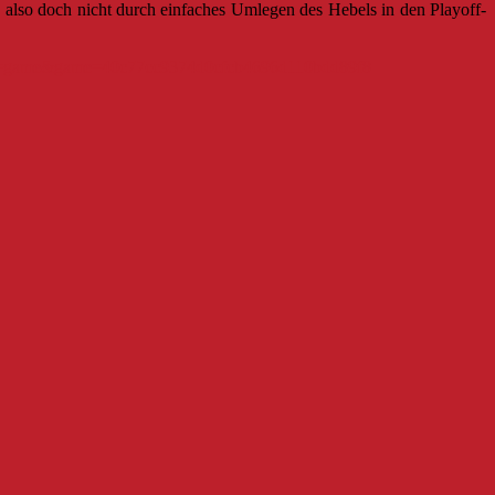
 also doch nicht durch einfaches Umlegen des Hebels in den Playoff-
seite=game&game=40c77cc9374d0cfcb4696d110bdd89f8