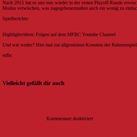
Nach 2015 hat es uns nun wieder in der ersten Playoff-Runde erwisc
Modus verwischen, was zugegebenermaßen auch ein wenig zu einfa
Spielberic
https://fvd.saisonmanager.de/index.php?seite=game&game=b33
Highlightvideos: Folgen auf dem MFBC Youtube Channel
Und wie weiter? Hier mal zur allgemeinen Kenntnis der Rah
mfbc
Beitragsnavigation
Sieg nach fulminanten Schlussdrittel
Einmal Luft aufpumpen, bitte!
Vielleicht gefällt dir auch
Der Anfang ist gemacht
für
24. März 2014
Danny
Kommentare deaktiviert
Der
Anfang
ist
Klarer Derbysieg und ehrenvolle Niederlage