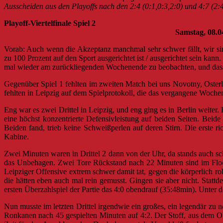
Ausscheiden aus den Playoffs nach den 2:4 (0:1,0:3,2:0) und 4:7 (
Playoff-Viertelfinale Sp
Samstag, 08.04.2017 – 18:00Uhr – M
Vorab: Auch wenn die Akzeptanz manchmal sehr schwer fällt, wir sind
zu 100 Prozent auf den Sport ausgerichtet ist / ausgerichtet sein ka
mal wieder am zurückliegenden Wochenende zu beobachten, und das
Gegenüber Spiel 1 fehlten im zweiten Match bei uns Novotny, Osterl
fehlten in Leipzig auf dem Spielprotokoll, die das vergangene Wochen
Eng war es zwei Drittel in Leipzig, und eng ging es in Berlin weiter.
eine höchst konzentrierte Defensivleistung auf beiden Seiten. Beid
Beiden fand, trieb keine Schweißperlen auf deren Stirn. Die erste r
Kabine.
Zwei Minuten waren in Drittel 2 dann von der Uhr, da stands auch s
das Unbehagen. Zwei Tore Rückstand nach 22 Minuten sind im Floorb
Leipziger Offensive extrem schwer damit tat, gegen die körperlich
die hätten eben auch mal rein gemusst. Gingen sie aber nicht. Stattd
ersten Überzahlspiel der Partie das 4:0 obendrauf (35:48min). Unter
Nun musste im letzten Drittel irgendwie ein großes, ein legendär zu
Ronkanen nach 45 gespielten Minuten auf 4:2. Der Stoff, aus dem Ob