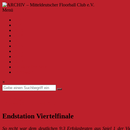
Zum
Inhalt
ARCHIV
Menü
springen
–
A-Z
Mitteldeutscher
2020
Floorball
2019
Club
2018
2017
e.V.
2016
2015
Willkommen
2014
beim
2013
MFBC
zur aktuellen Seite
–
Impressum
Archiv.
Hier
×
findest
du
Beiträge
Bundesliga Herren
bis
12. April 2017
12. April 2017
zur
Saison
Endstation Viertelfinale
2019/2020.
So recht war dem deutlichen 9:3 Erfolgsbraten aus Spiel 1 der Vie