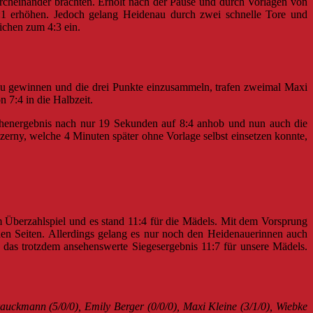
urcheinander brachten. Erholt nach der Pause und durch Vorlagen von
1 erhöhen. Jedoch gelang Heidenau durch zwei schnelle Tore und
ichen zum 4:3 ein.
 zu gewinnen und die drei Punkte einzusammeln, trafen zweimal Maxi
7:4 in die Halbzeit.
ischenergebnis nach nur 19 Sekunden auf 8:4 anhob und nun auch die
rny, welche 4 Minuten später ohne Vorlage selbst einsetzen konnte,
 Überzahlspiel und es stand 11:4 für die Mädels. Mit dem Vorsprung
den Seiten. Allerdings gelang es nur noch den Heidenauerinnen auch
 das trotzdem ansehenswerte Siegesergebnis 11:7 für unsere Mädels.
auckmann (5/0/0), Emily Berger (0/0/0), Maxi Kleine (3/1/0), Wiebke