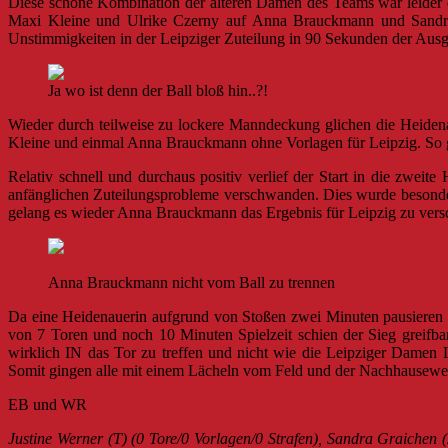
Diese schöne Kombination der älteren Damen des Teams war leider et
Maxi Kleine und Ulrike Czerny auf Anna Brauckmann und Sandra 
Unstimmigkeiten in der Leipziger Zuteilung in 90 Sekunden der Ausgl
Ja wo ist denn der Ball bloß hin..?!
Wieder durch teilweise zu lockere Manndeckung glichen die Heidena
Kleine und einmal Anna Brauckmann ohne Vorlagen für Leipzig. So g
Relativ schnell und durchaus positiv verlief der Start in die zwe
anfänglichen Zuteilungsprobleme verschwanden. Dies wurde besonder
gelang es wieder Anna Brauckmann das Ergebnis für Leipzig zu versch
Anna Brauckmann nicht vom Ball zu trennen
Da eine Heidenauerin aufgrund von Stoßen zwei Minuten pausieren d
von 7 Toren und noch 10 Minuten Spielzeit schien der Sieg greifba
wirklich IN das Tor zu treffen und nicht wie die Leipziger Damen 
Somit gingen alle mit einem Lächeln vom Feld und der Nachhausewe
EB und WR
Justine Werner (T) (0 Tore/0 Vorlagen/0 Strafen), Sandra Graichen 