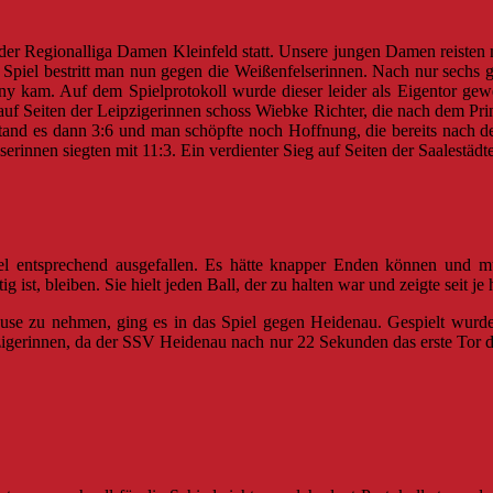
der Regionalliga Damen Kleinfeld statt. Unsere jungen Damen reisten m
piel bestritt man nun gegen die Weißenfelserinnen.
Nach nur sechs ge
 kam. Auf dem Spielprotokoll wurde dieser leider als Eigentor gewe
auf Seiten der Leipzigerinnen schoss Wiebke Richter, die nach dem Prin
tand es dann 3:6 und man schöpfte noch Hoffnung, die bereits nach de
erinnen siegten mit 11:3. Ein verdienter Sieg auf Seiten der Saalestädt
el entsprechend ausgefallen. Es hätte knapper Enden können und müs
ist, bleiben. Sie hielt jeden Ball, der zu halten war und zeigte seit je 
use zu nehmen, ging es in das Spiel gegen Heidenau. Gespielt wurde 
eipzigerinnen, da der SSV Heidenau nach nur 22 Sekunden das erste Tor 