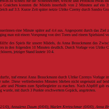
was zu schnell für die Schiedsrichter, welche laut Protokoll etwas d
Graichen konnten die Mädels innerhalb von 2 Minuten auf ein 3:
eich auf 3:3. Kurze Zeit später netzte Ulrike Czerny durch Sandra Gra
uerinnen eine Minute später auf 4:4 aus. Angespornt durch das Ziel
ing man mit einem Vorsprung von drei Toren und einem Spielstand von 
ite Hälfte des Spiels für unsere Mädels, da Anna Brauckmann das Zw
s in den folgenden 10 Minuten deutlich. Durch Vorlage von Ulrike Cze
önern, jetziger Stand lautete 10:4.
urfte, traf erneut Anna Brauckmann durch Ulrike Czernys Vorlage im
r nahe. Diese verbleibenden Minuten blieben nicht ungenutzt auf bei
Latte und Pfosten zum Spielbegleiter zu machen. Nach Abpfiff gab es
g wurde, mit durch 3 Punkte erschwertem Gepäck, angetreten.
(2/1/0), Annalena Daum (0/0/0), Marlen Kretzschmar (0/0/0), Anna Br