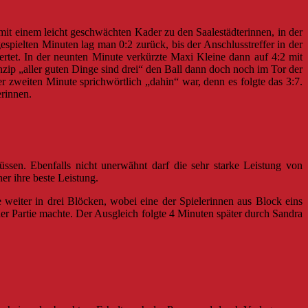
it einem leicht geschwächten Kader zu den Saalestädterinnen, in der
spielten Minuten lag man 0:2 zurück, bis der Anschlusstreffer in der
rtet. In der neunten Minute verkürzte Maxi Kleine dann auf 4:2 mit
zip „aller guten Dinge sind drei“ den Ball dann doch noch im Tor der
r zweiten Minute sprichwörtlich „dahin“ war, denn es folgte das 3:7.
erinnen.
sen. Ebenfalls nicht unerwähnt darf die sehr starke Leistung von
her ihre beste Leistung.
weiter in drei Blöcken, wobei eine der Spielerinnen aus Block eins
der Partie machte. Der Ausgleich folgte 4 Minuten später durch Sandra